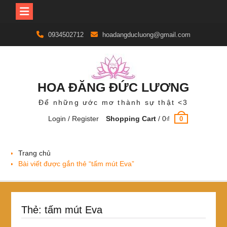
Skip
0934502712
hoadangducluong@gmail.com
to
content
HOA ĐĂNG ĐỨC LƯƠNG
Để những ước mơ thành sự thật <3
Login / Register
Shopping Cart
/
0
₫
0
Trang chủ
Bài viết được gắn thẻ “tấm mút Eva”
Thẻ:
tấm mút Eva