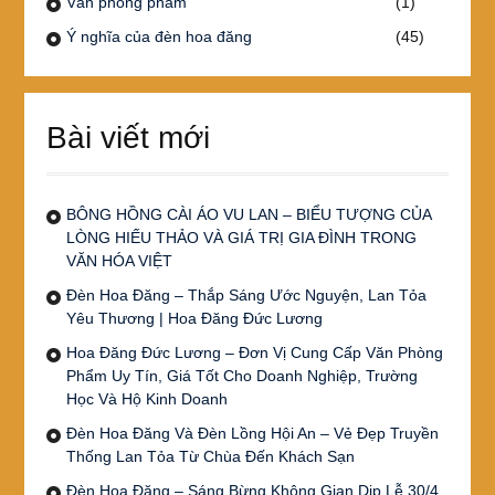
Văn phòng phẩm
(1)
Ý nghĩa của đèn hoa đăng
(45)
Bài viết mới
BÔNG HỒNG CÀI ÁO VU LAN – BIỂU TƯỢNG CỦA
LÒNG HIẾU THẢO VÀ GIÁ TRỊ GIA ĐÌNH TRONG
VĂN HÓA VIỆT
Đèn Hoa Đăng – Thắp Sáng Ước Nguyện, Lan Tỏa
Yêu Thương | Hoa Đăng Đức Lương
Hoa Đăng Đức Lương – Đơn Vị Cung Cấp Văn Phòng
Phẩm Uy Tín, Giá Tốt Cho Doanh Nghiệp, Trường
Học Và Hộ Kinh Doanh
Đèn Hoa Đăng Và Đèn Lồng Hội An – Vẻ Đẹp Truyền
Thống Lan Tỏa Từ Chùa Đến Khách Sạn
Đèn Hoa Đăng – Sáng Bừng Không Gian Dịp Lễ 30/4