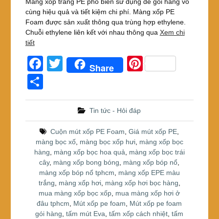
Màng xốp trắng PE phổ biến sử dụng để gói hàng vô
cùng hiệu quả và tiết kiệm chi phí. Màng xốp PE
Foam được sản xuất thông qua trùng hợp ethylene.
Chuỗi ethylene liên kết với nhau thông qua
Xem chi
tiết
F
T
Pi
Share
a
wi
nt
S
c
tt
er
h
e
er
e
ar
Tin tức - Hỏi đáp
b
st
e
Cuộn mút xốp PE Foam
,
Giá mút xốp PE
,
o
màng bọc xố
,
màng bọc xốp hưi
,
màng xốp bọc
hàng
,
màng xốp bọc hoa quả
,
màng xốp bọc trái
o
cây
,
màng xốp bong bóng
,
màng xốp bóp nổ
,
k
màng xốp bóp nổ tphcm
,
màng xốp EPE màu
trắng
,
màng xốp hơi
,
màng xốp hơi bọc hàng
,
mua màng xốp bọc xốp
,
mua màng xốp hơi ở
đâu tphcm
,
Mút xốp pe foam
,
Mút xốp pe foam
gói hàng
,
tấm mút Eva
,
tấm xốp cách nhiệt
,
tấm