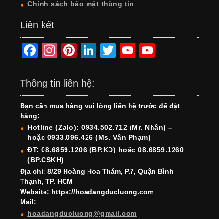
Chính sách bảo mật thông tin
Liên kết
F
In
Pi
Li
T
Y
Y
a
st
nt
n
wi
o
o
c
a
er
k
tt
u
u
Thông tin liên hệ:
e
gr
e
e
er
T
T
Bạn cần mua hàng vui lòng liên hệ trước để đặt
b
a
st
dI
u
u
hàng:
o
m
n
b
b
Hotline (Zalo): 0934.502.712 (Mr. Nhân) –
hoặc 0933.096.426 (Ms. Vân Phạm)
o
e
e
ĐT: 08.6859.1206 (BP.KD) hoặc 08.6859.1260
k
C
(BP.CSKH)
h
Địa chỉ: 8/29 Hoàng Hoa Thám, P.7, Quận Bình
Thạnh, TP. HCM
a
Website: https://hoadangducluong.com
Mail:
n
hoadangducluong@gmail.com