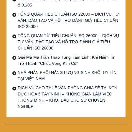
& 01/05
TỔNG QUAN TIÊU CHUẨN ISO 22000 – DỊCH VỤ TƯ
VẤN, ĐÀO TẠO VÀ HỖ TRỢ ĐÁNH GIÁ TIÊU CHUẨN
ISO 22000
TỔNG QUAN TỪ TIÊU CHUẨN ISO 26000 – DỊCH VỤ
TƯ VẤN, ĐÀO TẠO VÀ HỖ TRỢ ĐÁNH GIÁ TIÊU
CHUẨN ISO 26000
Giải Mã Ma Trận Thao Túng Tâm Linh: Khi Niềm Tin
Trở Thành “Chiếc Vòng Kim Cô”
NHÀ PHÂN PHỐI NĂNG LƯỢNG SINH KHỐI UY TÍN
TẠI VIỆT NAM
DỊCH VỤ CHO THUÊ VĂN PHÒNG CHIA SẺ TẠI KCN
ĐỨC HÒA 3 TÂY NINH – KHÔNG GIAN LÀM VIỆC
THÔNG MINH – KHỞI ĐẦU CHO SỰ CHUYÊN
NGHIỆP