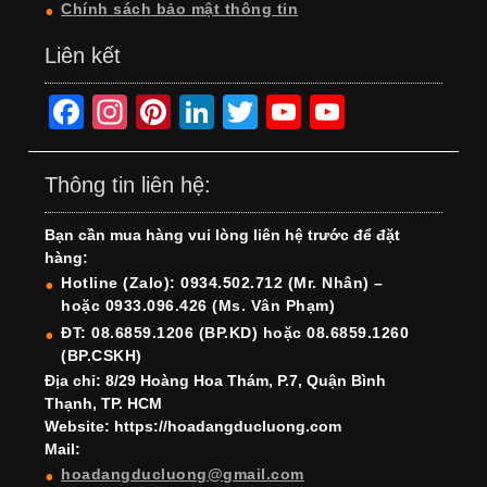
Chính sách bảo mật thông tin
Liên kết
F
In
Pi
Li
T
Y
Y
a
st
nt
n
wi
o
o
c
a
er
k
tt
u
u
Thông tin liên hệ:
e
gr
e
e
er
T
T
Bạn cần mua hàng vui lòng liên hệ trước để đặt
b
a
st
dI
u
u
hàng:
o
m
n
b
b
Hotline (Zalo): 0934.502.712 (Mr. Nhân) –
hoặc 0933.096.426 (Ms. Vân Phạm)
o
e
e
ĐT: 08.6859.1206 (BP.KD) hoặc 08.6859.1260
k
C
(BP.CSKH)
h
Địa chỉ: 8/29 Hoàng Hoa Thám, P.7, Quận Bình
Thạnh, TP. HCM
a
Website: https://hoadangducluong.com
Mail:
n
hoadangducluong@gmail.com