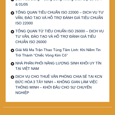
& 01/05
TỔNG QUAN TIÊU CHUẨN ISO 22000 – DỊCH VỤ TƯ
VẤN, ĐÀO TẠO VÀ HỖ TRỢ ĐÁNH GIÁ TIÊU CHUẨN
ISO 22000
TỔNG QUAN TỪ TIÊU CHUẨN ISO 26000 – DỊCH VỤ
TƯ VẤN, ĐÀO TẠO VÀ HỖ TRỢ ĐÁNH GIÁ TIÊU
CHUẨN ISO 26000
Giải Mã Ma Trận Thao Túng Tâm Linh: Khi Niềm Tin
Trở Thành “Chiếc Vòng Kim Cô”
NHÀ PHÂN PHỐI NĂNG LƯỢNG SINH KHỐI UY TÍN
TẠI VIỆT NAM
DỊCH VỤ CHO THUÊ VĂN PHÒNG CHIA SẺ TẠI KCN
ĐỨC HÒA 3 TÂY NINH – KHÔNG GIAN LÀM VIỆC
THÔNG MINH – KHỞI ĐẦU CHO SỰ CHUYÊN
NGHIỆP