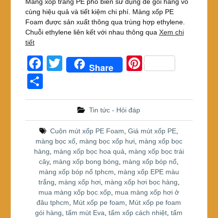
Màng xốp trắng PE phổ biến sử dụng để gói hàng vô
cùng hiệu quả và tiết kiệm chi phí. Màng xốp PE
Foam được sản xuất thông qua trùng hợp ethylene.
Chuỗi ethylene liên kết với nhau thông qua
Xem chi
tiết
F
T
Pi
Share
a
wi
nt
S
c
tt
er
h
e
er
e
ar
Tin tức - Hỏi đáp
b
st
e
Cuộn mút xốp PE Foam
,
Giá mút xốp PE
,
o
màng bọc xố
,
màng bọc xốp hưi
,
màng xốp bọc
hàng
,
màng xốp bọc hoa quả
,
màng xốp bọc trái
o
cây
,
màng xốp bong bóng
,
màng xốp bóp nổ
,
k
màng xốp bóp nổ tphcm
,
màng xốp EPE màu
trắng
,
màng xốp hơi
,
màng xốp hơi bọc hàng
,
mua màng xốp bọc xốp
,
mua màng xốp hơi ở
đâu tphcm
,
Mút xốp pe foam
,
Mút xốp pe foam
gói hàng
,
tấm mút Eva
,
tấm xốp cách nhiệt
,
tấm