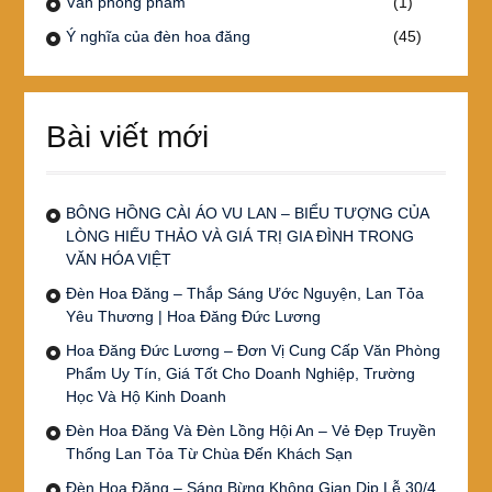
Văn phòng phẩm
(1)
Ý nghĩa của đèn hoa đăng
(45)
Bài viết mới
BÔNG HỒNG CÀI ÁO VU LAN – BIỂU TƯỢNG CỦA
LÒNG HIẾU THẢO VÀ GIÁ TRỊ GIA ĐÌNH TRONG
VĂN HÓA VIỆT
Đèn Hoa Đăng – Thắp Sáng Ước Nguyện, Lan Tỏa
Yêu Thương | Hoa Đăng Đức Lương
Hoa Đăng Đức Lương – Đơn Vị Cung Cấp Văn Phòng
Phẩm Uy Tín, Giá Tốt Cho Doanh Nghiệp, Trường
Học Và Hộ Kinh Doanh
Đèn Hoa Đăng Và Đèn Lồng Hội An – Vẻ Đẹp Truyền
Thống Lan Tỏa Từ Chùa Đến Khách Sạn
Đèn Hoa Đăng – Sáng Bừng Không Gian Dịp Lễ 30/4