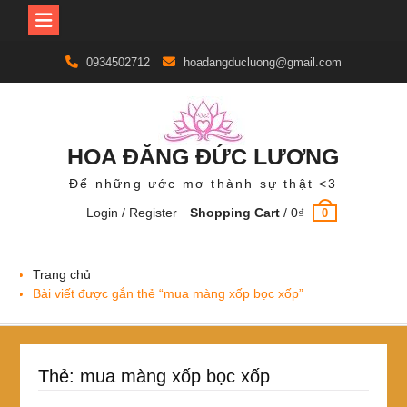
Skip
0934502712
hoadangducluong@gmail.com
to
content
HOA ĐĂNG ĐỨC LƯƠNG
Để những ước mơ thành sự thật <3
Login / Register
Shopping Cart
/
0
₫
0
Trang chủ
Bài viết được gắn thẻ “mua màng xốp bọc xốp”
Thẻ:
mua màng xốp bọc xốp