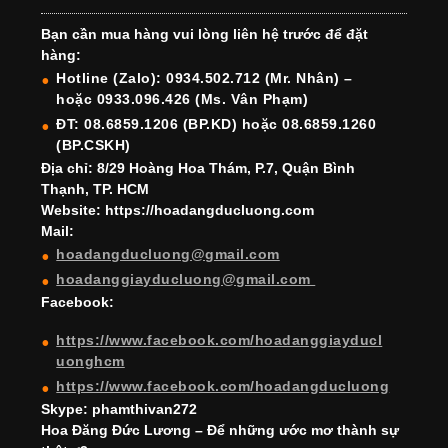
e
gr
e
e
er
T
T
Bạn cần mua hàng vui lòng liên hệ trước để đặt
b
a
st
dI
u
u
hàng:
o
m
n
b
b
Hotline (Zalo): 0934.502.712 (Mr. Nhân) –
hoặc 0933.096.426 (Ms. Vân Phạm)
o
e
e
ĐT: 08.6859.1206 (BP.KD) hoặc 08.6859.1260
k
C
(BP.CSKH)
h
Địa chỉ: 8/29 Hoàng Hoa Thám, P.7, Quận Bình
Thạnh, TP. HCM
a
Website: https://hoadangducluong.com
Mail:
n
hoadangducluong@gmail.com
n
hoadanggiayducluong@gmail.com
el
Facebook:
https://www.facebook.com/hoadanggiayducl
uonghcm
https://www.facebook.com/hoadangducluong
Skype: phamthivan272
Hoa Đăng Đức Lương – Để những ước mơ thành sự