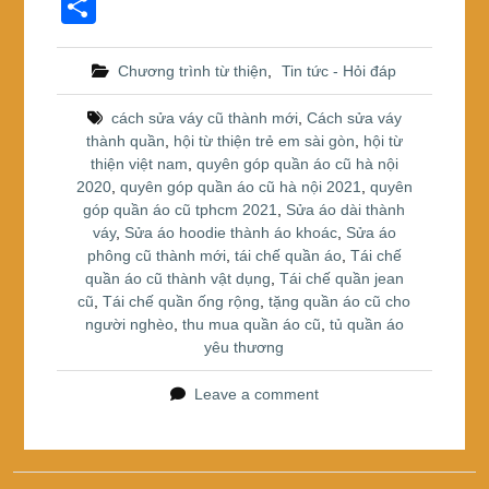
a
wi
nt
S
c
tt
er
h
e
er
e
ar
Chương trình từ thiện
,
Tin tức - Hỏi đáp
b
st
e
cách sửa váy cũ thành mới
,
Cách sửa váy
o
thành quần
,
hội từ thiện trẻ em sài gòn
,
hội từ
thiện việt nam
,
quyên góp quần áo cũ hà nội
o
2020
,
quyên góp quần áo cũ hà nội 2021
,
quyên
k
góp quần áo cũ tphcm 2021
,
Sửa áo dài thành
váy
,
Sửa áo hoodie thành áo khoác
,
Sửa áo
phông cũ thành mới
,
tái chế quần áo
,
Tái chế
quần áo cũ thành vật dụng
,
Tái chế quần jean
cũ
,
Tái chế quần ống rộng
,
tặng quần áo cũ cho
người nghèo
,
thu mua quần áo cũ
,
tủ quần áo
yêu thương
Leave a comment