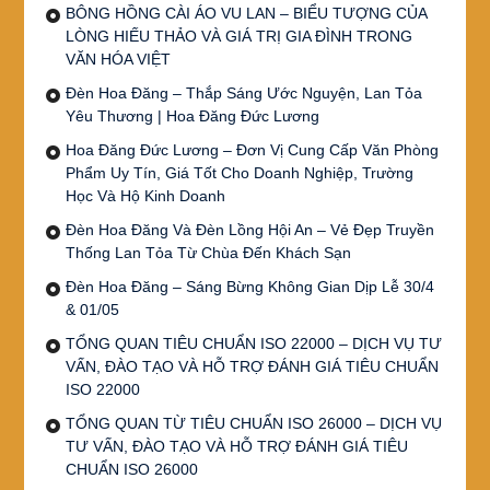
BÔNG HỒNG CÀI ÁO VU LAN – BIỂU TƯỢNG CỦA
LÒNG HIẾU THẢO VÀ GIÁ TRỊ GIA ĐÌNH TRONG
VĂN HÓA VIỆT
Đèn Hoa Đăng – Thắp Sáng Ước Nguyện, Lan Tỏa
Yêu Thương | Hoa Đăng Đức Lương
Hoa Đăng Đức Lương – Đơn Vị Cung Cấp Văn Phòng
Phẩm Uy Tín, Giá Tốt Cho Doanh Nghiệp, Trường
Học Và Hộ Kinh Doanh
Đèn Hoa Đăng Và Đèn Lồng Hội An – Vẻ Đẹp Truyền
Thống Lan Tỏa Từ Chùa Đến Khách Sạn
Đèn Hoa Đăng – Sáng Bừng Không Gian Dịp Lễ 30/4
& 01/05
TỔNG QUAN TIÊU CHUẨN ISO 22000 – DỊCH VỤ TƯ
VẤN, ĐÀO TẠO VÀ HỖ TRỢ ĐÁNH GIÁ TIÊU CHUẨN
ISO 22000
TỔNG QUAN TỪ TIÊU CHUẨN ISO 26000 – DỊCH VỤ
TƯ VẤN, ĐÀO TẠO VÀ HỖ TRỢ ĐÁNH GIÁ TIÊU
CHUẨN ISO 26000