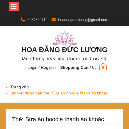
Skip
0934502712
hoadangducluong@gmail.com
to
content
HOA ĐĂNG ĐỨC LƯƠNG
Để những ước mơ thành sự thật <3
Login / Register
Shopping Cart
/
0
₫
0
Trang chủ
Bài viết được gắn thẻ “Sửa áo hoodie thành áo khoác”
Thẻ:
Sửa áo hoodie thành áo khoác