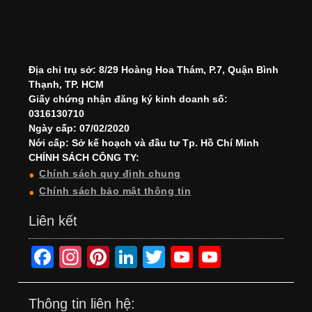
Địa chỉ trụ sở: 8/29 Hoàng Hoa Thám, P.7, Quận Bình
Thạnh, TP. HCM
Giấy chứng nhận đăng ký kinh doanh số:
0316130710
Ngày cấp: 07/02/2020
Nới cấp: Sở kế hoạch và đầu tư Tp. Hồ Chí Minh
CHÍNH SÁCH CÔNG TY:
Chính sách quy định chung
Chính sách bảo mật thông tin
Liên kết
F
In
Pi
Li
T
Y
Y
a
st
nt
n
wi
o
o
c
a
er
k
tt
u
u
Thông tin liên hệ: