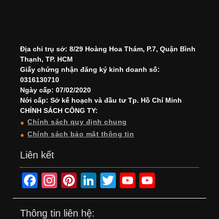
Địa chỉ trụ sở: 8/29 Hoàng Hoa Thám, P.7, Quận Bình
Thạnh, TP. HCM
Giấy chứng nhận đăng ký kinh doanh số:
0316130710
Ngày cấp: 07/02/2020
Nới cấp: Sở kế hoạch và đầu tư Tp. Hồ Chí Minh
CHÍNH SÁCH CÔNG TY:
Chính sách quy định chung
Chính sách bảo mật thông tin
Liên kết
F
In
Pi
Li
T
Y
Y
a
st
nt
n
wi
o
o
c
a
er
k
tt
u
u
Thông tin liên hệ: