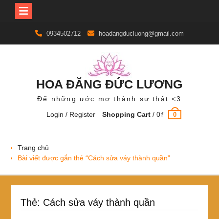
Skip
0934502712
hoadangducluong@gmail.com
to
content
HOA ĐĂNG ĐỨC LƯƠNG
Để những ước mơ thành sự thật <3
Login / Register
Shopping Cart
/
0
₫
0
Trang chủ
Bài viết được gắn thẻ “Cách sửa váy thành quần”
Thẻ:
Cách sửa váy thành quần