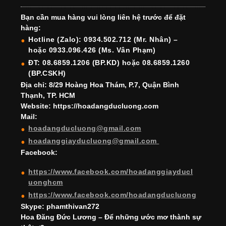
e
gr
e
e
er
T
T
Bạn cần mua hàng vui lòng liên hệ trước để đặt
b
a
st
dI
u
u
hàng:
o
m
n
b
b
Hotline (Zalo): 0934.502.712 (Mr. Nhân) –
hoặc 0933.096.426 (Ms. Vân Phạm)
o
e
e
ĐT: 08.6859.1206 (BP.KD) hoặc 08.6859.1260
k
C
(BP.CSKH)
h
Địa chỉ: 8/29 Hoàng Hoa Thám, P.7, Quận Bình
Thạnh, TP. HCM
a
Website: https://hoadangducluong.com
Mail:
n
hoadangducluong@gmail.com
n
hoadanggiayducluong@gmail.com
el
Facebook:
https://www.facebook.com/hoadanggiayducl
uonghcm
https://www.facebook.com/hoadangducluong
Skype: phamthivan272
Hoa Đăng Đức Lương – Để những ước mơ thành sự