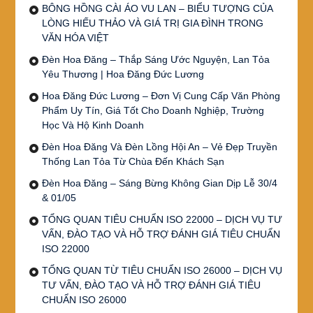
BÔNG HỒNG CÀI ÁO VU LAN – BIỂU TƯỢNG CỦA
LÒNG HIẾU THẢO VÀ GIÁ TRỊ GIA ĐÌNH TRONG
VĂN HÓA VIỆT
Đèn Hoa Đăng – Thắp Sáng Ước Nguyện, Lan Tỏa
Yêu Thương | Hoa Đăng Đức Lương
Hoa Đăng Đức Lương – Đơn Vị Cung Cấp Văn Phòng
Phẩm Uy Tín, Giá Tốt Cho Doanh Nghiệp, Trường
Học Và Hộ Kinh Doanh
Đèn Hoa Đăng Và Đèn Lồng Hội An – Vẻ Đẹp Truyền
Thống Lan Tỏa Từ Chùa Đến Khách Sạn
Đèn Hoa Đăng – Sáng Bừng Không Gian Dịp Lễ 30/4
& 01/05
TỔNG QUAN TIÊU CHUẨN ISO 22000 – DỊCH VỤ TƯ
VẤN, ĐÀO TẠO VÀ HỖ TRỢ ĐÁNH GIÁ TIÊU CHUẨN
ISO 22000
TỔNG QUAN TỪ TIÊU CHUẨN ISO 26000 – DỊCH VỤ
TƯ VẤN, ĐÀO TẠO VÀ HỖ TRỢ ĐÁNH GIÁ TIÊU
CHUẨN ISO 26000