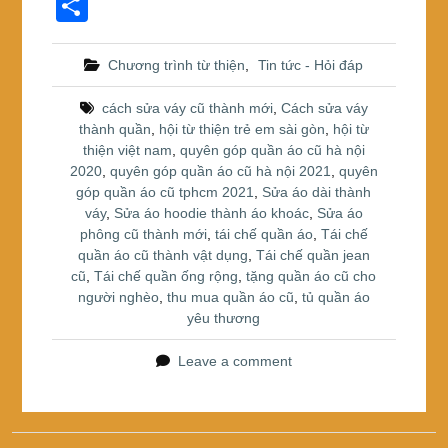
a
wi
nt
S
c
tt
er
h
e
er
e
ar
Chương trình từ thiện
,
Tin tức - Hỏi đáp
b
st
e
cách sửa váy cũ thành mới
,
Cách sửa váy
o
thành quần
,
hội từ thiện trẻ em sài gòn
,
hội từ
thiện việt nam
,
quyên góp quần áo cũ hà nội
o
2020
,
quyên góp quần áo cũ hà nội 2021
,
quyên
k
góp quần áo cũ tphcm 2021
,
Sửa áo dài thành
váy
,
Sửa áo hoodie thành áo khoác
,
Sửa áo
phông cũ thành mới
,
tái chế quần áo
,
Tái chế
quần áo cũ thành vật dụng
,
Tái chế quần jean
cũ
,
Tái chế quần ống rộng
,
tặng quần áo cũ cho
người nghèo
,
thu mua quần áo cũ
,
tủ quần áo
yêu thương
Leave a comment