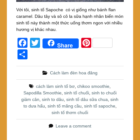
Với tôi, sinh tố Sapoche có vị giống như bánh flan
caramel. Dâu tây và sô cô la sữa hạnh nhân biến món
sinh tố này thành một thức uống thơm ngon với nhiều
hương vị khác nhau.
F
T
Pi
Share
a
wi
nt
S
c
tt
er
h
e
er
e
ar
Cách làm đèn hoa đăng
b
st
e
cách làm sinh tố bơ
,
chikoo smoothie
,
o
Sapodilla Smoothie
,
sinh tố chuối
,
sinh to chuối
giảm cân
,
sinh to dâu
,
sinh tố dâu sữa chua
,
sinh
o
to dưa hấu
,
sinh tố mãng cầu
,
sinh tố sapoche
,
k
sinh tố thơm chuối
Leave a comment