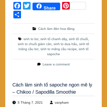
F
T
Pi
Share
a
wi
nt
S
c
tt
er
h
e
er
e
ar
Cách làm đèn hoa đăng
b
st
e
sinh to bơ
,
sinh tố chanh dây
,
sinh tố chuối
,
o
sinh to chuối giảm cân
,
sinh to dưa hấu
,
sinh tố
mãng cầu bơ
,
sinh to mãng cầu recipe
,
sinh tố
o
sapoche
k
Leave a comment
Cách làm sinh tố sapoche ngon mê ly
– Chikoo / Sapodilla Smoothie
5 Tháng 7, 2021
vanpham