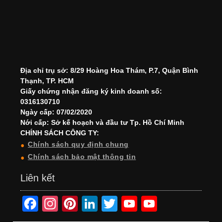
Địa chỉ trụ sở: 8/29 Hoàng Hoa Thám, P.7, Quận Bình
Thạnh, TP. HCM
Giấy chứng nhận đăng ký kinh doanh số:
0316130710
Ngày cấp: 07/02/2020
Nới cấp: Sở kế hoạch và đầu tư Tp. Hồ Chí Minh
CHÍNH SÁCH CÔNG TY:
Chính sách quy định chung
Chính sách bảo mật thông tin
Liên kết
F
In
Pi
Li
T
Y
Y
a
st
nt
n
wi
o
o