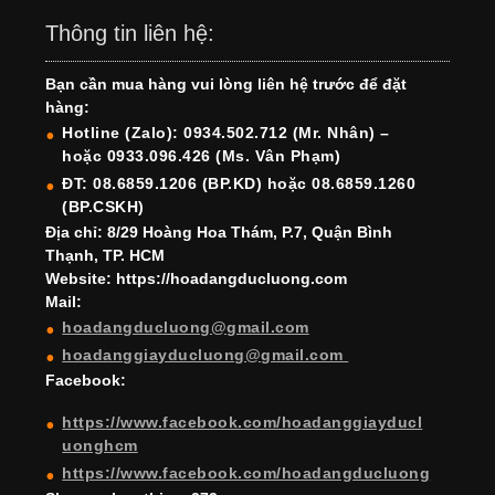
c
a
er
k
tt
u
u
Thông tin liên hệ:
e
gr
e
e
er
T
T
Bạn cần mua hàng vui lòng liên hệ trước để đặt
b
a
st
dI
u
u
hàng:
o
m
n
b
b
Hotline (Zalo): 0934.502.712 (Mr. Nhân) –
hoặc 0933.096.426 (Ms. Vân Phạm)
o
e
e
ĐT: 08.6859.1206 (BP.KD) hoặc 08.6859.1260
k
C
(BP.CSKH)
h
Địa chỉ: 8/29 Hoàng Hoa Thám, P.7, Quận Bình
Thạnh, TP. HCM
a
Website: https://hoadangducluong.com
Mail:
n
hoadangducluong@gmail.com
n
hoadanggiayducluong@gmail.com
el
Facebook:
https://www.facebook.com/hoadanggiayducl
uonghcm
https://www.facebook.com/hoadangducluong