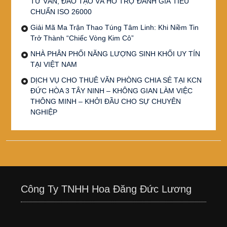
TƯ VẤN, ĐÀO TẠO VÀ HỖ TRỢ ĐÁNH GIÁ TIÊU
CHUẨN ISO 26000
Giải Mã Ma Trận Thao Túng Tâm Linh: Khi Niềm Tin
Trở Thành “Chiếc Vòng Kim Cô”
NHÀ PHÂN PHỐI NĂNG LƯỢNG SINH KHỐI UY TÍN
TẠI VIỆT NAM
DỊCH VỤ CHO THUÊ VĂN PHÒNG CHIA SẺ TẠI KCN
ĐỨC HÒA 3 TÂY NINH – KHÔNG GIAN LÀM VIỆC
THÔNG MINH – KHỞI ĐẦU CHO SỰ CHUYÊN
NGHIỆP
Công Ty TNHH Hoa Đăng Đức Lương