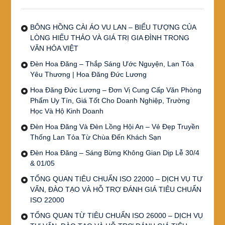
BÔNG HỒNG CÀI ÁO VU LAN – BIỂU TƯỢNG CỦA
LÒNG HIẾU THẢO VÀ GIÁ TRỊ GIA ĐÌNH TRONG
VĂN HÓA VIỆT
Đèn Hoa Đăng – Thắp Sáng Ước Nguyện, Lan Tỏa
Yêu Thương | Hoa Đăng Đức Lương
Hoa Đăng Đức Lương – Đơn Vị Cung Cấp Văn Phòng
Phẩm Uy Tín, Giá Tốt Cho Doanh Nghiệp, Trường
Học Và Hộ Kinh Doanh
Đèn Hoa Đăng Và Đèn Lồng Hội An – Vẻ Đẹp Truyền
Thống Lan Tỏa Từ Chùa Đến Khách Sạn
Đèn Hoa Đăng – Sáng Bừng Không Gian Dịp Lễ 30/4
& 01/05
TỔNG QUAN TIÊU CHUẨN ISO 22000 – DỊCH VỤ TƯ
VẤN, ĐÀO TẠO VÀ HỖ TRỢ ĐÁNH GIÁ TIÊU CHUẨN
ISO 22000
TỔNG QUAN TỪ TIÊU CHUẨN ISO 26000 – DỊCH VỤ