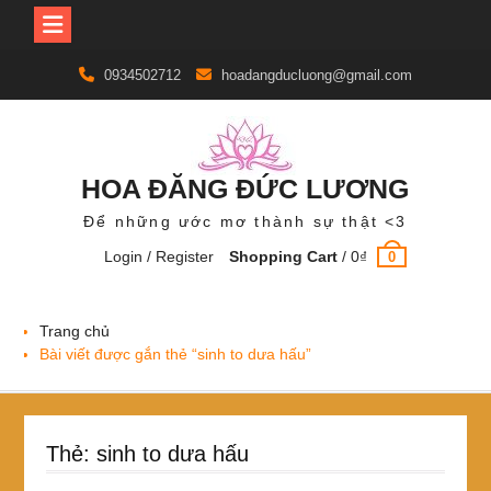
Skip
0934502712
hoadangducluong@gmail.com
to
content
HOA ĐĂNG ĐỨC LƯƠNG
Để những ước mơ thành sự thật <3
Login / Register
Shopping Cart
/
0
₫
0
Trang chủ
Bài viết được gắn thẻ “sinh to dưa hấu”
Thẻ:
sinh to dưa hấu