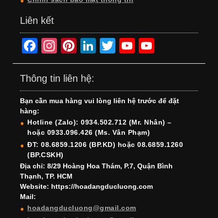
Liên kết
F
In
Pi
Li
T
Y
Y
a
st
nt
n
wi
o
o
c
a
er
k
tt
u
u
Thông tin liên hệ:
e
gr
e
e
er
T
T
Bạn cần mua hàng vui lòng liên hệ trước để đặt
b
a
st
dI
u
u
hàng:
o
m
n
b
b
Hotline (Zalo): 0934.502.712 (Mr. Nhân) –
hoặc 0933.096.426 (Ms. Vân Phạm)
o
e
e
ĐT: 08.6859.1206 (BP.KD) hoặc 08.6859.1260
k
C
(BP.CSKH)
h
Địa chỉ: 8/29 Hoàng Hoa Thám, P.7, Quận Bình
Thạnh, TP. HCM
a
Website: https://hoadangducluong.com
Mail:
n
hoadangducluong@gmail.com
n