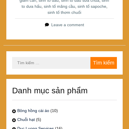
giảm cân
,
sinh to dâu
,
sinh tố dâu sữa chua
,
sinh
o
to dưa hấu
,
sinh tố mãng cầu
,
sinh tố sapoche
,
k
sinh tố thơm chuối
Leave a comment
Tìm
kiếm
cho:
Danh mục sản phẩm
Bông hồng cài áo
(10)
Chuỗi hạt
(5)
Duc Luong Services
(16)