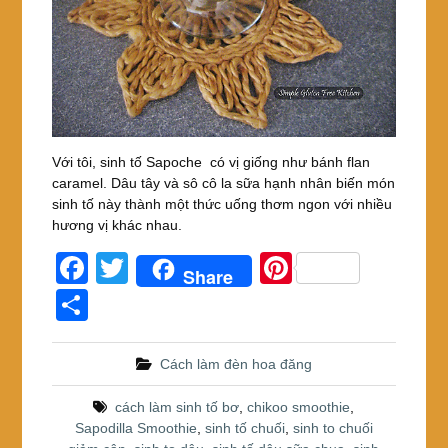
Với tôi, sinh tố Sapoche có vị giống như bánh flan
caramel. Dâu tây và sô cô la sữa hạnh nhân biến món
sinh tố này thành một thức uống thơm ngon với nhiều
hương vị khác nhau.
F
T
Pi
Share
a
wi
nt
S
c
tt
er
h
e
er
e
ar
Cách làm đèn hoa đăng
b
st
e
cách làm sinh tố bơ
,
chikoo smoothie
,
o
Sapodilla Smoothie
,
sinh tố chuối
,
sinh to chuối