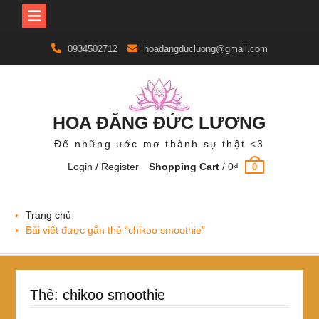
Skip
0934502712
hoadangducluong@gmail.com
to
content
HOA ĐĂNG ĐỨC LƯƠNG
Để những ước mơ thành sự thật <3
Login / Register
Shopping Cart
/
0
₫
0
Trang chủ
Bài viết được gắn thẻ “chikoo smoothie”
Thẻ:
chikoo smoothie