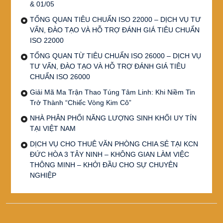
& 01/05
TỔNG QUAN TIÊU CHUẨN ISO 22000 – DỊCH VỤ TƯ
VẤN, ĐÀO TẠO VÀ HỖ TRỢ ĐÁNH GIÁ TIÊU CHUẨN
ISO 22000
TỔNG QUAN TỪ TIÊU CHUẨN ISO 26000 – DỊCH VỤ
TƯ VẤN, ĐÀO TẠO VÀ HỖ TRỢ ĐÁNH GIÁ TIÊU
CHUẨN ISO 26000
Giải Mã Ma Trận Thao Túng Tâm Linh: Khi Niềm Tin
Trở Thành “Chiếc Vòng Kim Cô”
NHÀ PHÂN PHỐI NĂNG LƯỢNG SINH KHỐI UY TÍN
TẠI VIỆT NAM
DỊCH VỤ CHO THUÊ VĂN PHÒNG CHIA SẺ TẠI KCN
ĐỨC HÒA 3 TÂY NINH – KHÔNG GIAN LÀM VIỆC
THÔNG MINH – KHỞI ĐẦU CHO SỰ CHUYÊN
NGHIỆP