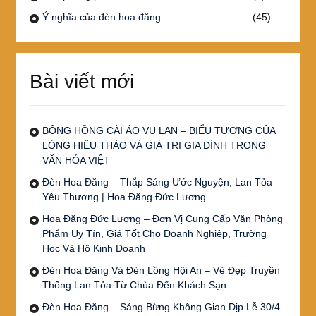
Ý nghĩa của đèn hoa đăng
(45)
Bài viết mới
BÔNG HỒNG CÀI ÁO VU LAN – BIỂU TƯỢNG CỦA
LÒNG HIẾU THẢO VÀ GIÁ TRỊ GIA ĐÌNH TRONG
VĂN HÓA VIỆT
Đèn Hoa Đăng – Thắp Sáng Ước Nguyện, Lan Tỏa
Yêu Thương | Hoa Đăng Đức Lương
Hoa Đăng Đức Lương – Đơn Vị Cung Cấp Văn Phòng
Phẩm Uy Tín, Giá Tốt Cho Doanh Nghiệp, Trường
Học Và Hộ Kinh Doanh
Đèn Hoa Đăng Và Đèn Lồng Hội An – Vẻ Đẹp Truyền
Thống Lan Tỏa Từ Chùa Đến Khách Sạn
Đèn Hoa Đăng – Sáng Bừng Không Gian Dịp Lễ 30/4