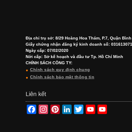
Địa chỉ trụ sở: 8/29 Hoàng Hoa Thám, P.7, Quận Bìn
Giấy chứng nhận đăng ký kinh doanh số: 03161307
Ngày cấp: 07/02/2020
Nới cấp: Sở kế hoạch và đầu tư Tp. Hồ Chí Minh
CHÍNH SÁCH CÔNG TY:
Chính sách quy định chung
Chính sách bảo mật thông tin
Liên kết
F
In
Pi
Li
T
Y
Y
a
st
nt
n
wi
o
o
c
a
er
k
tt
u
u