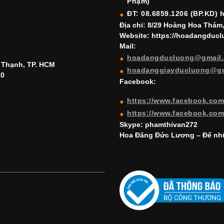
Phạm)
ĐT: 08.6859.1206 (BP.KD) 
Địa chỉ: 8/29 Hoàng Hoa Thám
Website: https://hoadangduc
Mail:
hoadangducluong@gmail
h Thạnh, TP. HCM
hoadanggiayducluong@g
10
Facebook:
https://www.facebook.co
https://www.facebook.co
Skype: phamthivan272
Hoa Đăng Đức Lương – Để nhữ