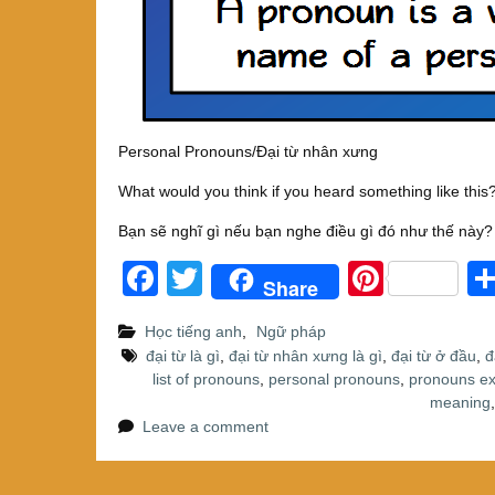
Personal Pronouns/Đại từ nhân xưng
What would you think if you heard something like this
Bạn sẽ nghĩ gì nếu bạn nghe điều gì đó như thế này?
F
T
Pi
Share
a
wi
nt
Học tiếng anh
,
Ngữ pháp
c
tt
er
đại từ là gì
,
đại từ nhân xưng là gì
,
đại từ ở đầu
,
đ
e
er
e
list of pronouns
,
personal pronouns
,
pronouns e
meaning
b
st
Leave a comment
o
o