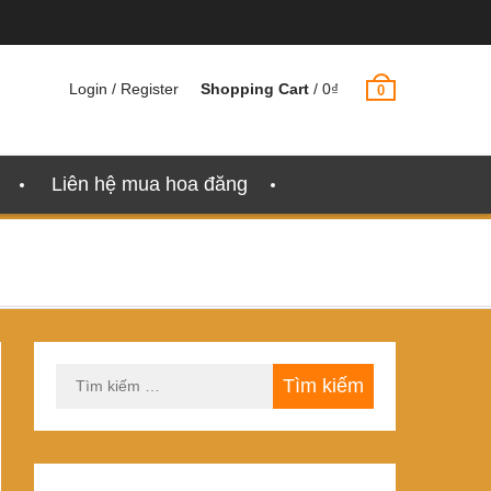
Login / Register
Shopping Cart
/
0
₫
0
Liên hệ mua hoa đăng
Tìm
kiếm
cho: