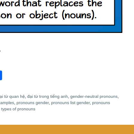
?
S
h
ar
ại từ quan hệ
,
đại từ trong tiếng anh
,
gender-neutral pronouns
,
e
xamples
,
pronouns gender
,
pronouns list gender
,
pronouns
,
types of pronouns