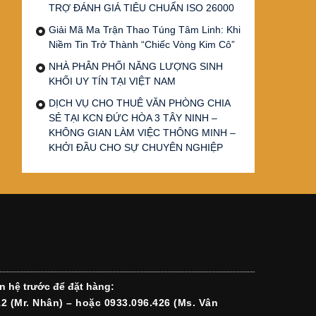
TRỢ ĐÁNH GIÁ TIÊU CHUẨN ISO 26000
Giải Mã Ma Trận Thao Túng Tâm Linh: Khi
Niềm Tin Trở Thành “Chiếc Vòng Kim Cô”
NHÀ PHÂN PHỐI NĂNG LƯỢNG SINH
KHỐI UY TÍN TẠI VIỆT NAM
DỊCH VỤ CHO THUÊ VĂN PHÒNG CHIA
SẺ TẠI KCN ĐỨC HÒA 3 TÂY NINH –
KHÔNG GIAN LÀM VIỆC THÔNG MINH –
KHỞI ĐẦU CHO SỰ CHUYÊN NGHIỆP
n hệ trước để đặt hàng:
12 (Mr. Nhân) – hoặc 0933.096.426 (Ms. Vân