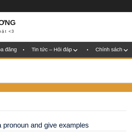
ƯƠNG
hật <3
oa đăng
Tin tức – Hỏi đáp
Chính sách
 a pronoun and give examples