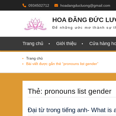
Skip
0934502712
hoadangducluong@gmail.com
to
content
HOA ĐĂNG ĐỨC L
Để những ước mơ thành sự t
Trang chủ
Giới thiệu
Cửa hàng h
Trang chủ
Bài viết được gắn thẻ “pronouns list gender”
Thẻ:
pronouns list gender
Đại từ trong tiếng anh- What is