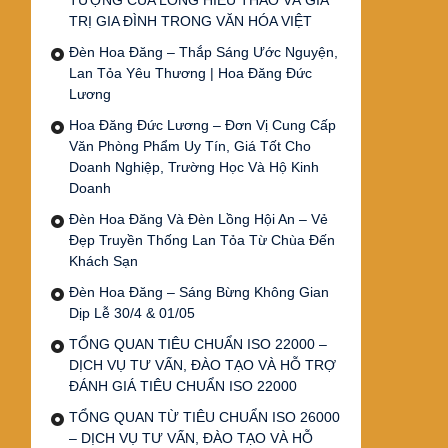
TƯỢNG CỦA LÒNG HIẾU THẢO VÀ GIÁ
TRỊ GIA ĐÌNH TRONG VĂN HÓA VIỆT
Đèn Hoa Đăng – Thắp Sáng Ước Nguyện,
Lan Tỏa Yêu Thương | Hoa Đăng Đức
Lương
Hoa Đăng Đức Lương – Đơn Vị Cung Cấp
Văn Phòng Phẩm Uy Tín, Giá Tốt Cho
Doanh Nghiệp, Trường Học Và Hộ Kinh
Doanh
Đèn Hoa Đăng Và Đèn Lồng Hội An – Vẻ
Đẹp Truyền Thống Lan Tỏa Từ Chùa Đến
Khách Sạn
Đèn Hoa Đăng – Sáng Bừng Không Gian
Dịp Lễ 30/4 & 01/05
TỔNG QUAN TIÊU CHUẨN ISO 22000 –
DỊCH VỤ TƯ VẤN, ĐÀO TẠO VÀ HỖ TRỢ
ĐÁNH GIÁ TIÊU CHUẨN ISO 22000
TỔNG QUAN TỪ TIÊU CHUẨN ISO 26000
– DỊCH VỤ TƯ VẤN, ĐÀO TẠO VÀ HỖ