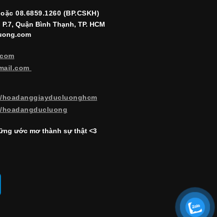
hoặc 08.6859.1260 (BP.CSKH)
, P.7, Quận Bình Thạnh, TP. HCM
luong.com
.com
mail.com
m/hoadanggiayducluonghcm
m/hoadangducluong
ng ước mơ thành sự thật <3