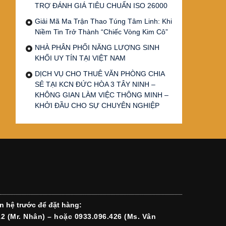
TRỢ ĐÁNH GIÁ TIÊU CHUẨN ISO 26000
Giải Mã Ma Trận Thao Túng Tâm Linh: Khi
Niềm Tin Trở Thành “Chiếc Vòng Kim Cô”
NHÀ PHÂN PHỐI NĂNG LƯỢNG SINH
KHỐI UY TÍN TẠI VIỆT NAM
DỊCH VỤ CHO THUÊ VĂN PHÒNG CHIA
SẺ TẠI KCN ĐỨC HÒA 3 TÂY NINH –
KHÔNG GIAN LÀM VIỆC THÔNG MINH –
KHỞI ĐẦU CHO SỰ CHUYÊN NGHIỆP
n hệ trước để đặt hàng:
12 (Mr. Nhân) – hoặc 0933.096.426 (Ms. Vân