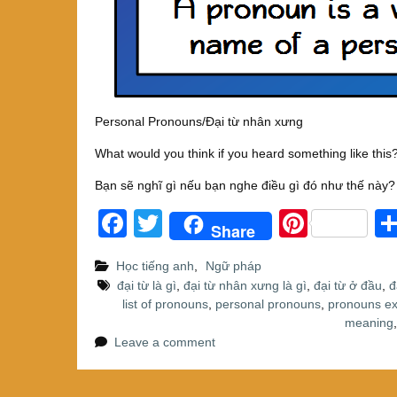
Personal Pronouns/Đại từ nhân xưng
What would you think if you heard something like this
Bạn sẽ nghĩ gì nếu bạn nghe điều gì đó như thế này?
F
T
Pi
Share
a
wi
nt
Học tiếng anh
,
Ngữ pháp
c
tt
er
đại từ là gì
,
đại từ nhân xưng là gì
,
đại từ ở đầu
,
đ
e
er
e
list of pronouns
,
personal pronouns
,
pronouns e
meaning
b
st
Leave a comment
o
o