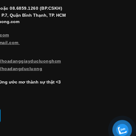
hoặc 08.6859.1260 (BP.CSKH)
, P.7, Quận Bình Thạnh, TP. HCM
luong.com
.com
mail.com
m/hoadanggiayducluonghcm
m/hoadangducluong
ng ước mơ thành sự thật <3