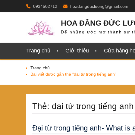
Skip
0934502712
hoadangducluong@gmail.com
to
content
HOA ĐĂNG ĐỨC L
Để những ước mơ thành sự t
Trang chủ
Giới thiệu
Cửa hàng h
Trang chủ
Bài viết được gắn thẻ “đại từ trong tiếng anh”
Thẻ:
đại từ trong tiếng anh
Đại từ trong tiếng anh- What is