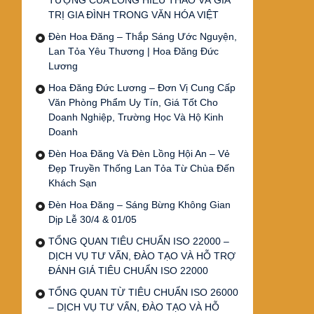
TƯỢNG CỦA LÒNG HIẾU THẢO VÀ GIÁ
TRỊ GIA ĐÌNH TRONG VĂN HÓA VIỆT
Đèn Hoa Đăng – Thắp Sáng Ước Nguyện,
Lan Tỏa Yêu Thương | Hoa Đăng Đức
Lương
Hoa Đăng Đức Lương – Đơn Vị Cung Cấp
Văn Phòng Phẩm Uy Tín, Giá Tốt Cho
Doanh Nghiệp, Trường Học Và Hộ Kinh
Doanh
Đèn Hoa Đăng Và Đèn Lồng Hội An – Vẻ
Đẹp Truyền Thống Lan Tỏa Từ Chùa Đến
Khách Sạn
Đèn Hoa Đăng – Sáng Bừng Không Gian
Dịp Lễ 30/4 & 01/05
TỔNG QUAN TIÊU CHUẨN ISO 22000 –
DỊCH VỤ TƯ VẤN, ĐÀO TẠO VÀ HỖ TRỢ
ĐÁNH GIÁ TIÊU CHUẨN ISO 22000
TỔNG QUAN TỪ TIÊU CHUẨN ISO 26000
– DỊCH VỤ TƯ VẤN, ĐÀO TẠO VÀ HỖ