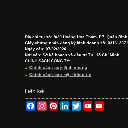
Địa chỉ trụ sở: 8/29 Hoàng Hoa Thám, P.7, Quận Bìn
Giấy chứng nhận đăng ký kinh doanh số: 03161307
Ngày cấp: 07/02/2020
Nới cấp: Sở kế hoạch và đầu tư Tp. Hồ Chí Minh
CHÍNH SÁCH CÔNG TY:
Chính sách quy định chung
Chính sách bảo mật thông tin
Liên kết
F
In
Pi
Li
T
Y
Y
a
st
nt
n
wi
o
o
c
a
er
k
tt
u
u