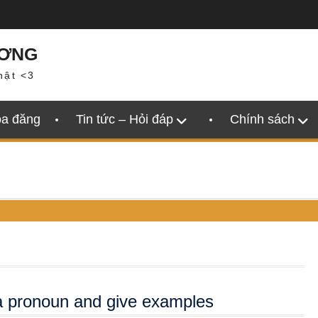
ƯƠNG
hật <3
oa đăng
Tin tức – Hỏi đáp
Chính sách
 a pronoun and give examples