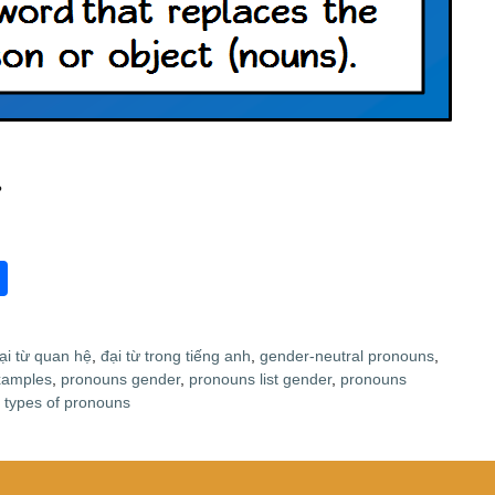
?
S
h
ar
ại từ quan hệ
,
đại từ trong tiếng anh
,
gender-neutral pronouns
,
e
xamples
,
pronouns gender
,
pronouns list gender
,
pronouns
,
types of pronouns