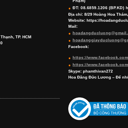
Phạm)
ĐT: 08.6859.1206 (BP.KD) 
Địa chỉ: 8/29 Hoàng Hoa Thám
Website: https://hoadangduc
Mail:
hoadangducluong@gmail
h Thạnh, TP. HCM
hoadanggiayducluong@g
10
Facebook:
https://www.facebook.co
https://www.facebook.co
Skype: phamthivan272
Hoa Đăng Đức Lương – Để nhữ