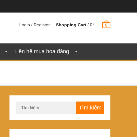
Login / Register
Shopping Cart
/
0
₫
0
Liên hệ mua hoa đăng
Tìm
kiếm
cho: