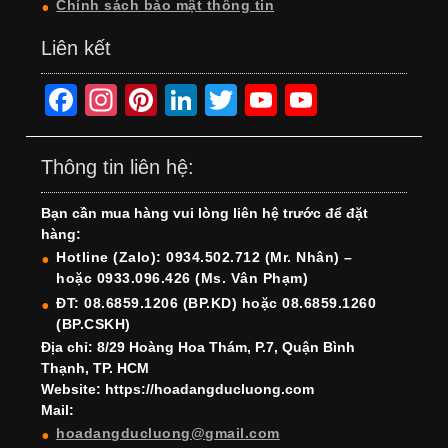
Chính sách bảo mật thông tin
Liên kết
F
In
Pi
Li
T
Y
Y
a
st
nt
n
wi
o
o
c
a
er
k
tt
u
u
Thông tin liên hệ:
e
gr
e
e
er
T
T
Bạn cần mua hàng vui lòng liên hệ trước để đặt
b
a
st
dI
u
u
hàng:
o
m
n
b
b
Hotline (Zalo): 0934.502.712 (Mr. Nhân) –
hoặc 0933.096.426 (Ms. Vân Phạm)
o
e
e
ĐT: 08.6859.1206 (BP.KD) hoặc 08.6859.1260
k
C
(BP.CSKH)
h
Địa chỉ: 8/29 Hoàng Hoa Thám, P.7, Quận Bình
Thạnh, TP. HCM
a
Website: https://hoadangducluong.com
Mail:
n
hoadangducluong@gmail.com