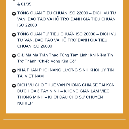
& 01/05
TỔNG QUAN TIÊU CHUẨN ISO 22000 – DỊCH VỤ TƯ
VẤN, ĐÀO TẠO VÀ HỖ TRỢ ĐÁNH GIÁ TIÊU CHUẨN
ISO 22000
TỔNG QUAN TỪ TIÊU CHUẨN ISO 26000 – DỊCH VỤ
TƯ VẤN, ĐÀO TẠO VÀ HỖ TRỢ ĐÁNH GIÁ TIÊU
CHUẨN ISO 26000
Giải Mã Ma Trận Thao Túng Tâm Linh: Khi Niềm Tin
Trở Thành “Chiếc Vòng Kim Cô”
NHÀ PHÂN PHỐI NĂNG LƯỢNG SINH KHỐI UY TÍN
TẠI VIỆT NAM
DỊCH VỤ CHO THUÊ VĂN PHÒNG CHIA SẺ TẠI KCN
ĐỨC HÒA 3 TÂY NINH – KHÔNG GIAN LÀM VIỆC
THÔNG MINH – KHỞI ĐẦU CHO SỰ CHUYÊN
NGHIỆP