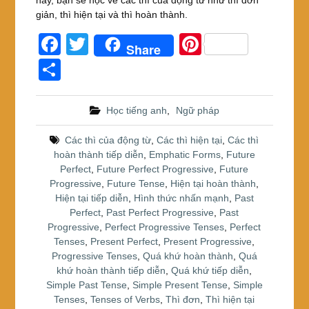
giản, thì hiện tại và thì hoàn thành.
F
T
Pi
Share
a
wi
nt
S
c
tt
er
h
e
er
e
ar
Học tiếng anh
,
Ngữ pháp
b
st
e
Các thì của động từ
,
Các thì hiện tại
,
Các thì
o
hoàn thành tiếp diễn
,
Emphatic Forms
,
Future
Perfect
,
Future Perfect Progressive
,
Future
o
Progressive
,
Future Tense
,
Hiện tại hoàn thành
,
k
Hiện tại tiếp diễn
,
Hình thức nhấn mạnh
,
Past
Perfect
,
Past Perfect Progressive
,
Past
Progressive
,
Perfect Progressive Tenses
,
Perfect
Tenses
,
Present Perfect
,
Present Progressive
,
Progressive Tenses
,
Quá khứ hoàn thành
,
Quá
khứ hoàn thành tiếp diễn
,
Quá khứ tiếp diễn
,
Simple Past Tense
,
Simple Present Tense
,
Simple
Tenses
,
Tenses of Verbs
,
Thì đơn
,
Thì hiện tại