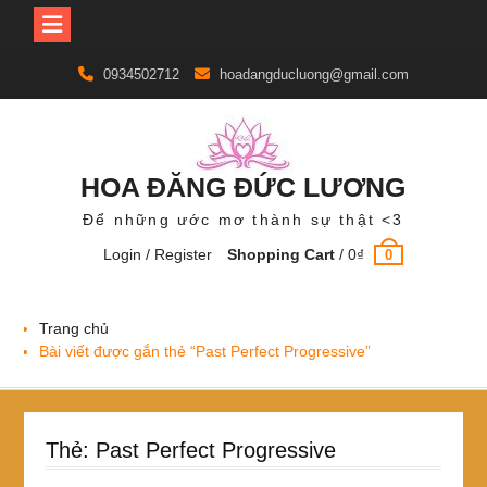
Skip
0934502712
hoadangducluong@gmail.com
to
content
HOA ĐĂNG ĐỨC LƯƠNG
Để những ước mơ thành sự thật <3
Login / Register
Shopping Cart
/
0
₫
0
Trang chủ
Bài viết được gắn thẻ “Past Perfect Progressive”
Thẻ:
Past Perfect Progressive