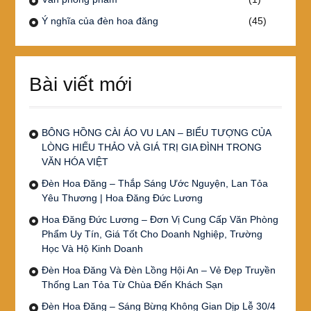
Ý nghĩa của đèn hoa đăng
(45)
Bài viết mới
BÔNG HỒNG CÀI ÁO VU LAN – BIỂU TƯỢNG CỦA
LÒNG HIẾU THẢO VÀ GIÁ TRỊ GIA ĐÌNH TRONG
VĂN HÓA VIỆT
Đèn Hoa Đăng – Thắp Sáng Ước Nguyện, Lan Tỏa
Yêu Thương | Hoa Đăng Đức Lương
Hoa Đăng Đức Lương – Đơn Vị Cung Cấp Văn Phòng
Phẩm Uy Tín, Giá Tốt Cho Doanh Nghiệp, Trường
Học Và Hộ Kinh Doanh
Đèn Hoa Đăng Và Đèn Lồng Hội An – Vẻ Đẹp Truyền
Thống Lan Tỏa Từ Chùa Đến Khách Sạn
Đèn Hoa Đăng – Sáng Bừng Không Gian Dịp Lễ 30/4