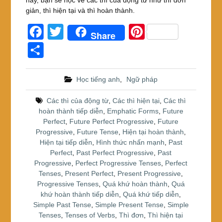
giản, thì hiện tại và thì hoàn thành.
F
T
Pi
Share
a
wi
nt
S
c
tt
er
h
e
er
e
ar
Học tiếng anh
,
Ngữ pháp
b
st
e
Các thì của động từ
,
Các thì hiện tại
,
Các thì
o
hoàn thành tiếp diễn
,
Emphatic Forms
,
Future
Perfect
,
Future Perfect Progressive
,
Future
o
Progressive
,
Future Tense
,
Hiện tại hoàn thành
,
k
Hiện tại tiếp diễn
,
Hình thức nhấn mạnh
,
Past
Perfect
,
Past Perfect Progressive
,
Past
Progressive
,
Perfect Progressive Tenses
,
Perfect
Tenses
,
Present Perfect
,
Present Progressive
,
Progressive Tenses
,
Quá khứ hoàn thành
,
Quá
khứ hoàn thành tiếp diễn
,
Quá khứ tiếp diễn
,
Simple Past Tense
,
Simple Present Tense
,
Simple
Tenses
,
Tenses of Verbs
,
Thì đơn
,
Thì hiện tại