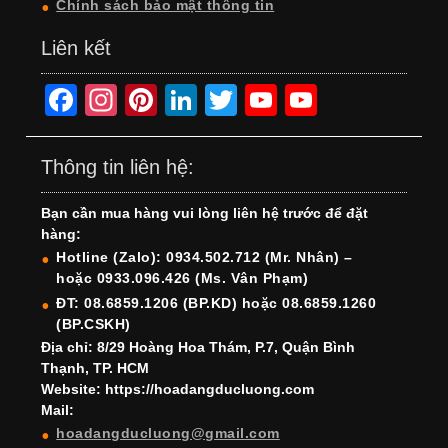
Chính sách bảo mật thông tin
Liên kết
F
In
Pi
Li
T
Y
Y
a
st
nt
n
wi
o
o
c
a
er
k
tt
u
u
Thông tin liên hệ:
e
gr
e
e
er
T
T
Bạn cần mua hàng vui lòng liên hệ trước để đặt
b
a
st
dI
u
u
hàng:
o
m
n
b
b
Hotline (Zalo): 0934.502.712 (Mr. Nhân) –
hoặc 0933.096.426 (Ms. Vân Phạm)
o
e
e
ĐT: 08.6859.1206 (BP.KD) hoặc 08.6859.1260
k
C
(BP.CSKH)
h
Địa chỉ: 8/29 Hoàng Hoa Thám, P.7, Quận Bình
Thạnh, TP. HCM
a
Website: https://hoadangducluong.com
Mail:
n
hoadangducluong@gmail.com