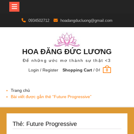
Skip
0934502712
hoadangducluong@gmail.com
to
content
HOA ĐĂNG ĐỨC LƯƠNG
Để những ước mơ thành sự thật <3
Login / Register
Shopping Cart
/
0
₫
0
Trang chủ
Bài viết được gắn thẻ “Future Progressive”
Thẻ:
Future Progressive