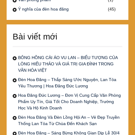
Ý nghĩa của đèn hoa đăng
(45)
Bài viết mới
BÔNG HỒNG CÀI ÁO VU LAN – BIỂU TƯỢNG CỦA
LÒNG HIẾU THẢO VÀ GIÁ TRỊ GIA ĐÌNH TRONG
VĂN HÓA VIỆT
Đèn Hoa Đăng – Thắp Sáng Ước Nguyện, Lan Tỏa
Yêu Thương | Hoa Đăng Đức Lương
Hoa Đăng Đức Lương – Đơn Vị Cung Cấp Văn Phòng
Phẩm Uy Tín, Giá Tốt Cho Doanh Nghiệp, Trường
Học Và Hộ Kinh Doanh
Đèn Hoa Đăng Và Đèn Lồng Hội An – Vẻ Đẹp Truyền
Thống Lan Tỏa Từ Chùa Đến Khách Sạn
Đèn Hoa Đăng – Sáng Bừng Không Gian Dịp Lễ 30/4