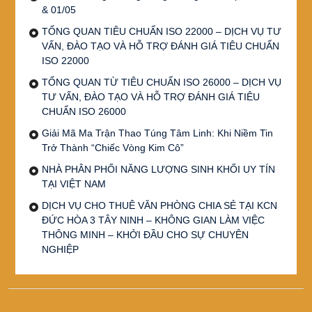
& 01/05
TỔNG QUAN TIÊU CHUẨN ISO 22000 – DỊCH VỤ TƯ
VẤN, ĐÀO TẠO VÀ HỖ TRỢ ĐÁNH GIÁ TIÊU CHUẨN
ISO 22000
TỔNG QUAN TỪ TIÊU CHUẨN ISO 26000 – DỊCH VỤ
TƯ VẤN, ĐÀO TẠO VÀ HỖ TRỢ ĐÁNH GIÁ TIÊU
CHUẨN ISO 26000
Giải Mã Ma Trận Thao Túng Tâm Linh: Khi Niềm Tin
Trở Thành “Chiếc Vòng Kim Cô”
NHÀ PHÂN PHỐI NĂNG LƯỢNG SINH KHỐI UY TÍN
TẠI VIỆT NAM
DỊCH VỤ CHO THUÊ VĂN PHÒNG CHIA SẺ TẠI KCN
ĐỨC HÒA 3 TÂY NINH – KHÔNG GIAN LÀM VIỆC
THÔNG MINH – KHỞI ĐẦU CHO SỰ CHUYÊN
NGHIỆP