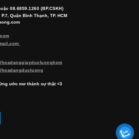
hoặc 08.6859.1260 (BP.CSKH)
, P.7, Quận Bình Thạnh, TP. HCM
luong.com
.com
mail.com
m/hoadanggiayducluonghcm
m/hoadangducluong
ng ước mơ thành sự thật <3