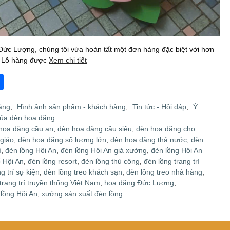
ức Lượng, chúng tôi vừa hoàn tất một đơn hàng đặc biệt với hơn
. Lô hàng được
Xem chi tiết
S
h
ăng
,
Hình ảnh sản phẩm - khách hàng
,
Tin tức - Hỏi đáp
,
Ý
ar
của đèn hoa đăng
e
hoa đăng cầu an
,
đèn hoa đăng cầu siêu
,
đèn hoa đăng cho
giáo
,
đèn hoa đăng số lượng lớn
,
đèn hoa đăng thả nước
,
đèn
í
,
đèn lồng Hội An
,
đèn lồng Hội An giá xưởng
,
đèn lồng Hội An
 Hội An
,
đèn lồng resort
,
đèn lồng thủ công
,
đèn lồng trang trí
g trí sự kiện
,
đèn lồng treo khách sạn
,
đèn lồng treo nhà hàng
,
trang trí truyền thống Việt Nam
,
hoa đăng Đức Lượng
,
lồng Hội An
,
xưởng sản xuất đèn lồng