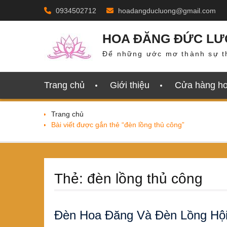
Skip
0934502712
hoadangducluong@gmail.com
to
content
HOA ĐĂNG ĐỨC L
Để những ước mơ thành sự t
Trang chủ
Giới thiệu
Cửa hàng h
Trang chủ
Bài viết được gắn thẻ “đèn lồng thủ công”
Thẻ:
đèn lồng thủ công
Đèn Hoa Đăng Và Đèn Lồng Hội