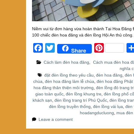
Niềm vui từ đơn hàng vừa hoàn thành Tại Hoa Đăng Đ
100 chiếc đèn hoa đăng và đèn lồng Hội An thủ công
F
T
Pi
Share
a
wi
nt
Cách làm đèn hoa đăng
,
Cách mua đèn hoa đ
c
tt
er
nghĩa 
e
er
e
đặt đèn lồng theo yêu cầu
,
đèn hoa đăng
,
đèn 
chùa
,
đèn hoa đăng làm lễ chùa
,
đèn hoa đăng Phật 
b
st
hoa đăng thân thiện môi trường
,
đèn lồng đỏ trang tr
o
giao toàn quốc
,
đèn lồng khung tre
,
đèn lồng phố cổ
khách sạn
,
đèn lồng trang trí Phú Quốc
,
đèn lồng tran
o
đèn lồng truyền thống
,
đèn lồng vải lụa
,
đèn 
k
hoadangducluong
,
mua đèn 
Leave a comment