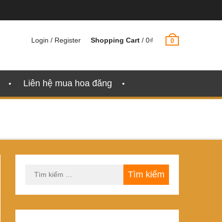
Login / Register
Shopping Cart
/
0
₫
0
Liên hệ mua hoa đăng
Tìm
kiếm
cho: