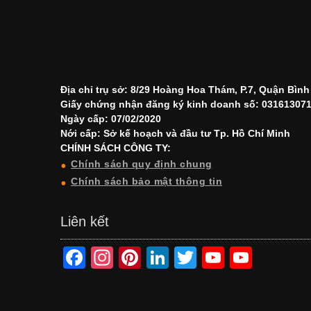
Địa chỉ trụ sở: 8/29 Hoàng Hoa Thám, P.7, Quận Bìn
Giấy chứng nhận đăng ký kinh doanh số: 03161307
Ngày cấp: 07/02/2020
Nới cấp: Sở kế hoạch và đầu tư Tp. Hồ Chí Minh
CHÍNH SÁCH CÔNG TY:
Chính sách quy định chung
Chính sách bảo mật thông tin
Liên kết
F
In
Pi
Li
T
Y
Y
a
st
nt
n
wi
o
o
c
a
er
k
tt
u
u