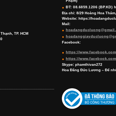
Phạm)
ĐT: 08.6859.1206 (BP.KD) 
Địa chỉ: 8/29 Hoàng Hoa Thám
Website: https://hoadangduc
Mail:
hoadangducluong@gmail
h Thạnh, TP. HCM
hoadanggiayducluong@g
10
Facebook:
https://www.facebook.co
https://www.facebook.co
Skype: phamthivan272
Hoa Đăng Đức Lương – Để nhữ