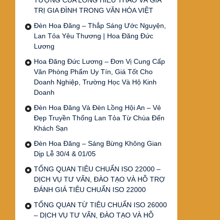
TƯỢNG CỦA LÒNG HIẾU THẢO VÀ GIÁ
TRỊ GIA ĐÌNH TRONG VĂN HÓA VIỆT
Đèn Hoa Đăng – Thắp Sáng Ước Nguyện,
Lan Tỏa Yêu Thương | Hoa Đăng Đức
Lương
Hoa Đăng Đức Lương – Đơn Vị Cung Cấp
Văn Phòng Phẩm Uy Tín, Giá Tốt Cho
Doanh Nghiệp, Trường Học Và Hộ Kinh
Doanh
Đèn Hoa Đăng Và Đèn Lồng Hội An – Vẻ
Đẹp Truyền Thống Lan Tỏa Từ Chùa Đến
Khách Sạn
Đèn Hoa Đăng – Sáng Bừng Không Gian
Dịp Lễ 30/4 & 01/05
TỔNG QUAN TIÊU CHUẨN ISO 22000 –
DỊCH VỤ TƯ VẤN, ĐÀO TẠO VÀ HỖ TRỢ
ĐÁNH GIÁ TIÊU CHUẨN ISO 22000
TỔNG QUAN TỪ TIÊU CHUẨN ISO 26000
– DỊCH VỤ TƯ VẤN, ĐÀO TẠO VÀ HỖ