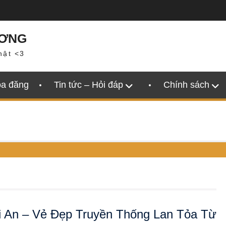
ƯƠNG
hật <3
oa đăng
Tin tức – Hỏi đáp
Chính sách
 An – Vẻ Đẹp Truyền Thống Lan Tỏa Từ