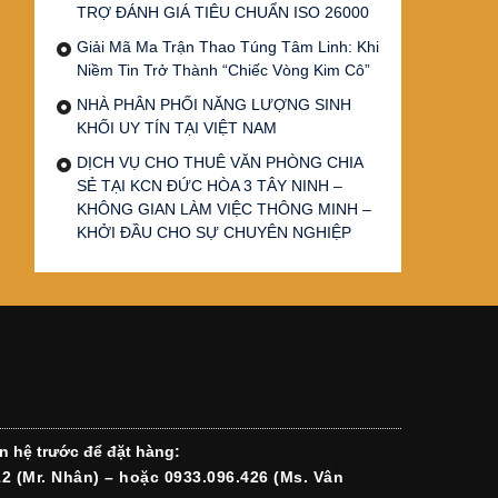
TRỢ ĐÁNH GIÁ TIÊU CHUẨN ISO 26000
Giải Mã Ma Trận Thao Túng Tâm Linh: Khi
Niềm Tin Trở Thành “Chiếc Vòng Kim Cô”
NHÀ PHÂN PHỐI NĂNG LƯỢNG SINH
KHỐI UY TÍN TẠI VIỆT NAM
DỊCH VỤ CHO THUÊ VĂN PHÒNG CHIA
SẺ TẠI KCN ĐỨC HÒA 3 TÂY NINH –
KHÔNG GIAN LÀM VIỆC THÔNG MINH –
KHỞI ĐẦU CHO SỰ CHUYÊN NGHIỆP
n hệ trước để đặt hàng:
12 (Mr. Nhân) – hoặc 0933.096.426 (Ms. Vân