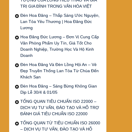
TƯỢNG CỦA LÒNG HIẾU THẢO VÀ GIÁ
TRỊ GIA ĐÌNH TRONG VĂN HÓA VIỆT
Đèn Hoa Đăng – Thắp Sáng Ước Nguyện,
Lan Tỏa Yêu Thương | Hoa Đăng Đức
Lương
Hoa Đăng Đức Lương – Đơn Vị Cung Cấp
Văn Phòng Phẩm Uy Tín, Giá Tốt Cho
Doanh Nghiệp, Trường Học Và Hộ Kinh
Doanh
Đèn Hoa Đăng Và Đèn Lồng Hội An – Vẻ
Đẹp Truyền Thống Lan Tỏa Từ Chùa Đến
Khách Sạn
Đèn Hoa Đăng – Sáng Bừng Không Gian
Dịp Lễ 30/4 & 01/05
TỔNG QUAN TIÊU CHUẨN ISO 22000 –
DỊCH VỤ TƯ VẤN, ĐÀO TẠO VÀ HỖ TRỢ
ĐÁNH GIÁ TIÊU CHUẨN ISO 22000
TỔNG QUAN TỪ TIÊU CHUẨN ISO 26000
– DỊCH VỤ TƯ VẤN, ĐÀO TẠO VÀ HỖ