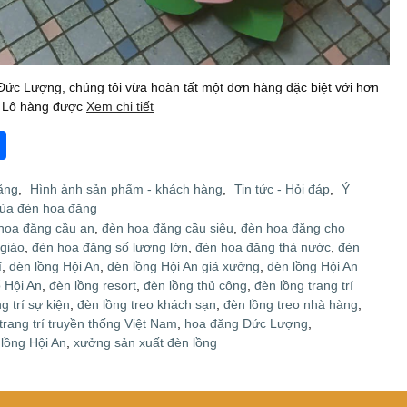
ức Lượng, chúng tôi vừa hoàn tất một đơn hàng đặc biệt với hơn
. Lô hàng được
Xem chi tiết
S
h
ăng
,
Hình ảnh sản phẩm - khách hàng
,
Tin tức - Hỏi đáp
,
Ý
ar
của đèn hoa đăng
e
hoa đăng cầu an
,
đèn hoa đăng cầu siêu
,
đèn hoa đăng cho
giáo
,
đèn hoa đăng số lượng lớn
,
đèn hoa đăng thả nước
,
đèn
í
,
đèn lồng Hội An
,
đèn lồng Hội An giá xưởng
,
đèn lồng Hội An
 Hội An
,
đèn lồng resort
,
đèn lồng thủ công
,
đèn lồng trang trí
g trí sự kiện
,
đèn lồng treo khách sạn
,
đèn lồng treo nhà hàng
,
trang trí truyền thống Việt Nam
,
hoa đăng Đức Lượng
,
lồng Hội An
,
xưởng sản xuất đèn lồng