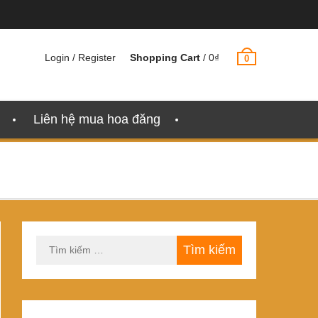
Login / Register
Shopping Cart
/
0
₫
0
Liên hệ mua hoa đăng
Tìm
kiếm
cho: