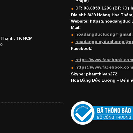
Phạm)
ĐT: 08.6859.1206 (BP.KD) 
Địa chỉ: 8/29 Hoàng Hoa Thám
Website: https://hoadangduc
Mail:
hoadangducluong@gmail
h Thạnh, TP. HCM
hoadanggiayducluong@g
10
Facebook:
https://www.facebook.co
https://www.facebook.co
Skype: phamthivan272
Hoa Đăng Đức Lương – Để nhữ