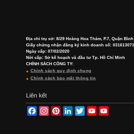
Địa chỉ trụ sở: 8/29 Hoàng Hoa Thám, P.7, Quận Bìn
Giấy chứng nhận đăng ký kinh doanh số: 03161307
Ngày cấp: 07/02/2020
Nới cấp: Sở kế hoạch và đầu tư Tp. Hồ Chí Minh
CHÍNH SÁCH CÔNG TY:
Chính sách quy định chung
Chính sách bảo mật thông tin
Liên kết
F
In
Pi
Li
T
Y
Y
a
st
nt
n
wi
o
o
c
a
er
k
tt
u
u