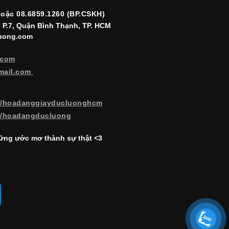
hoặc 08.6859.1260 (BP.CSKH)
, P.7, Quận Bình Thạnh, TP. HCM
luong.com
.com
mail.com
m/hoadanggiayducluonghcm
m/hoadangducluong
ng ước mơ thành sự thật <3