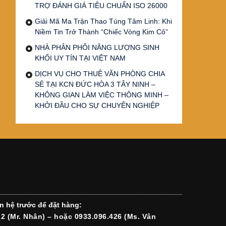
TRỢ ĐÁNH GIÁ TIÊU CHUẨN ISO 26000
Giải Mã Ma Trận Thao Túng Tâm Linh: Khi
Niềm Tin Trở Thành “Chiếc Vòng Kim Cô”
NHÀ PHÂN PHỐI NĂNG LƯỢNG SINH
KHỐI UY TÍN TẠI VIỆT NAM
DỊCH VỤ CHO THUÊ VĂN PHÒNG CHIA
SẺ TẠI KCN ĐỨC HÒA 3 TÂY NINH –
KHÔNG GIAN LÀM VIỆC THÔNG MINH –
KHỞI ĐẦU CHO SỰ CHUYÊN NGHIỆP
n hệ trước để đặt hàng:
12 (Mr. Nhân) – hoặc 0933.096.426 (Ms. Vân