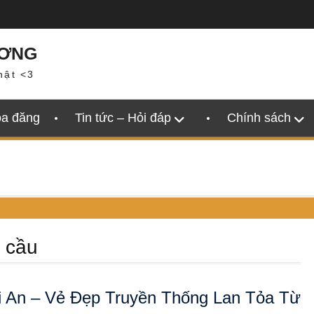
ƯƠNG
hật <3
oa đăng
Tin tức – Hỏi đáp
Chính sách
u cầu
 An – Vẻ Đẹp Truyền Thống Lan Tỏa Từ