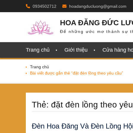
Skip
0934502712
hoadangducluong@gmail.com
to
content
HOA ĐĂNG ĐỨC L
Để những ước mơ thành sự t
Trang chủ
Giới thiệu
Cửa hàng h
Trang chủ
Bài viết được gắn thẻ “đặt đèn lồng theo yêu cầu”
Thẻ:
đặt đèn lồng theo yê
Đèn Hoa Đăng Và Đèn Lồng Hội