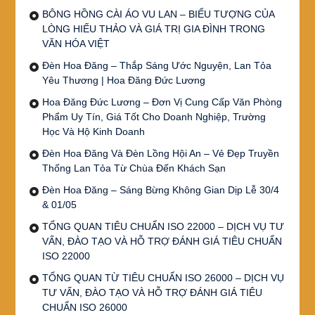
BÔNG HỒNG CÀI ÁO VU LAN – BIỂU TƯỢNG CỦA
LÒNG HIẾU THẢO VÀ GIÁ TRỊ GIA ĐÌNH TRONG
VĂN HÓA VIỆT
Đèn Hoa Đăng – Thắp Sáng Ước Nguyện, Lan Tỏa
Yêu Thương | Hoa Đăng Đức Lương
Hoa Đăng Đức Lương – Đơn Vị Cung Cấp Văn Phòng
Phẩm Uy Tín, Giá Tốt Cho Doanh Nghiệp, Trường
Học Và Hộ Kinh Doanh
Đèn Hoa Đăng Và Đèn Lồng Hội An – Vẻ Đẹp Truyền
Thống Lan Tỏa Từ Chùa Đến Khách Sạn
Đèn Hoa Đăng – Sáng Bừng Không Gian Dịp Lễ 30/4
& 01/05
TỔNG QUAN TIÊU CHUẨN ISO 22000 – DỊCH VỤ TƯ
VẤN, ĐÀO TẠO VÀ HỖ TRỢ ĐÁNH GIÁ TIÊU CHUẨN
ISO 22000
TỔNG QUAN TỪ TIÊU CHUẨN ISO 26000 – DỊCH VỤ
TƯ VẤN, ĐÀO TẠO VÀ HỖ TRỢ ĐÁNH GIÁ TIÊU
CHUẨN ISO 26000