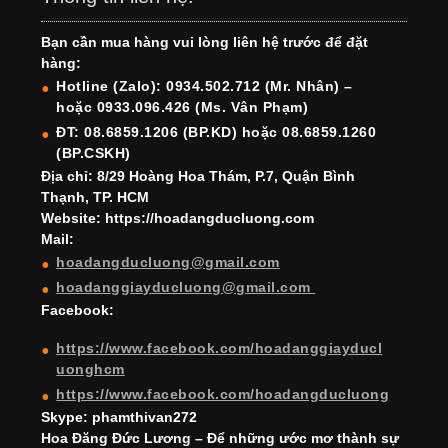
e
gr
e
e
er
T
T
Bạn cần mua hàng vui lòng liên hệ trước để đặt
b
a
st
dI
u
u
hàng:
o
m
n
b
b
Hotline (Zalo): 0934.502.712 (Mr. Nhân) –
hoặc 0933.096.426 (Ms. Vân Phạm)
o
e
e
ĐT: 08.6859.1206 (BP.KD) hoặc 08.6859.1260
k
C
(BP.CSKH)
h
Địa chỉ: 8/29 Hoàng Hoa Thám, P.7, Quận Bình
Thạnh, TP. HCM
a
Website: https://hoadangducluong.com
Mail:
n
hoadangducluong@gmail.com
n
hoadanggiayducluong@gmail.com
el
Facebook:
https://www.facebook.com/hoadanggiayducl
uonghcm
https://www.facebook.com/hoadangducluong
Skype: phamthivan272
Hoa Đăng Đức Lương – Để những ước mơ thành sự