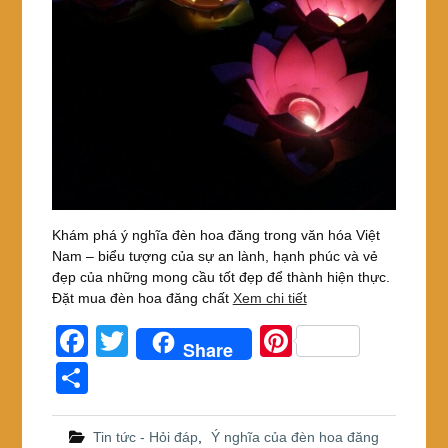
Khám phá ý nghĩa đèn hoa đăng trong văn hóa Việt
Nam – biểu tượng của sự an lành, hạnh phúc và vẻ
đẹp của những mong cầu tốt đẹp để thành hiện thực.
Đặt mua đèn hoa đăng chất
Xem chi tiết
F
T
Pi
Share
a
wi
nt
S
c
tt
er
h
e
er
e
ar
Tin tức - Hỏi đáp
,
Ý nghĩa của đèn hoa đăng