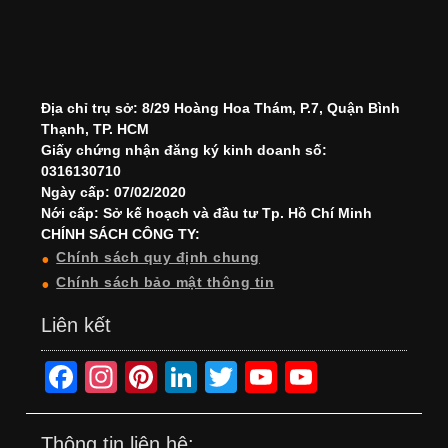
Địa chỉ trụ sở: 8/29 Hoàng Hoa Thám, P.7, Quận Bình
Thạnh, TP. HCM
Giấy chứng nhận đăng ký kinh doanh số:
0316130710
Ngày cấp: 07/02/2020
Nới cấp: Sở kế hoạch và đầu tư Tp. Hồ Chí Minh
CHÍNH SÁCH CÔNG TY:
Chính sách quy định chung
Chính sách bảo mật thông tin
Liên kết
F
In
Pi
Li
T
Y
Y
a
st
nt
n
wi
o
o
c
a
er
k
tt
u
u
Thông tin liên hệ: