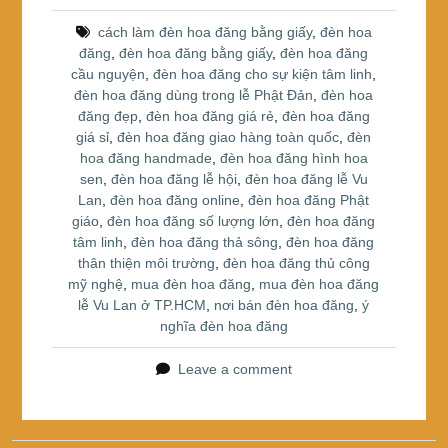
b
st
e
cách làm đèn hoa đăng bằng giấy
,
đèn hoa
o
đăng
,
đèn hoa đăng bằng giấy
,
đèn hoa đăng
cầu nguyện
,
đèn hoa đăng cho sự kiện tâm linh
,
o
đèn hoa đăng dùng trong lễ Phật Đản
,
đèn hoa
k
đăng đẹp
,
đèn hoa đăng giá rẻ
,
đèn hoa đăng
giá sỉ
,
đèn hoa đăng giao hàng toàn quốc
,
đèn
hoa đăng handmade
,
đèn hoa đăng hình hoa
sen
,
đèn hoa đăng lễ hội
,
đèn hoa đăng lễ Vu
Lan
,
đèn hoa đăng online
,
đèn hoa đăng Phật
giáo
,
đèn hoa đăng số lượng lớn
,
đèn hoa đăng
tâm linh
,
đèn hoa đăng thả sông
,
đèn hoa đăng
thân thiện môi trường
,
đèn hoa đăng thủ công
mỹ nghệ
,
mua đèn hoa đăng
,
mua đèn hoa đăng
lễ Vu Lan ở TP.HCM
,
nơi bán đèn hoa đăng
,
ý
nghĩa đèn hoa đăng
Leave a comment