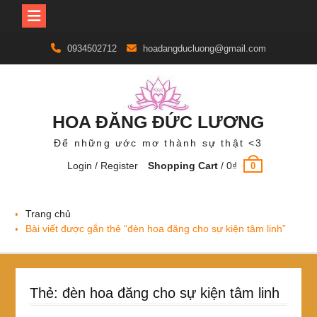
Skip
0934502712
hoadangducluong@gmail.com
to
content
HOA ĐĂNG ĐỨC LƯƠNG
Để những ước mơ thành sự thật <3
Login / Register
Shopping Cart
/
0
₫
0
Trang chủ
Bài viết được gắn thẻ “đèn hoa đăng cho sự kiện tâm linh”
Thẻ:
đèn hoa đăng cho sự kiện tâm linh