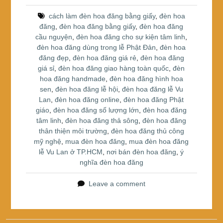
b
st
e
cách làm đèn hoa đăng bằng giấy
,
đèn hoa
o
đăng
,
đèn hoa đăng bằng giấy
,
đèn hoa đăng
cầu nguyện
,
đèn hoa đăng cho sự kiện tâm linh
,
o
đèn hoa đăng dùng trong lễ Phật Đản
,
đèn hoa
k
đăng đẹp
,
đèn hoa đăng giá rẻ
,
đèn hoa đăng
giá sỉ
,
đèn hoa đăng giao hàng toàn quốc
,
đèn
hoa đăng handmade
,
đèn hoa đăng hình hoa
sen
,
đèn hoa đăng lễ hội
,
đèn hoa đăng lễ Vu
Lan
,
đèn hoa đăng online
,
đèn hoa đăng Phật
giáo
,
đèn hoa đăng số lượng lớn
,
đèn hoa đăng
tâm linh
,
đèn hoa đăng thả sông
,
đèn hoa đăng
thân thiện môi trường
,
đèn hoa đăng thủ công
mỹ nghệ
,
mua đèn hoa đăng
,
mua đèn hoa đăng
lễ Vu Lan ở TP.HCM
,
nơi bán đèn hoa đăng
,
ý
nghĩa đèn hoa đăng
Leave a comment