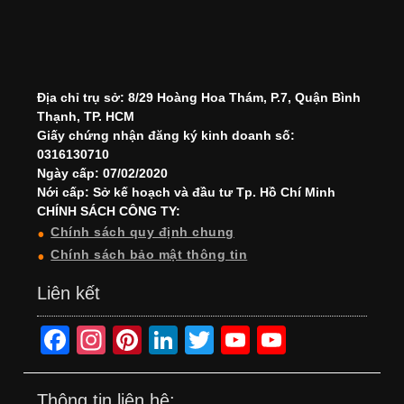
Địa chỉ trụ sở: 8/29 Hoàng Hoa Thám, P.7, Quận Bình
Thạnh, TP. HCM
Giấy chứng nhận đăng ký kinh doanh số:
0316130710
Ngày cấp: 07/02/2020
Nới cấp: Sở kế hoạch và đầu tư Tp. Hồ Chí Minh
CHÍNH SÁCH CÔNG TY:
Chính sách quy định chung
Chính sách bảo mật thông tin
Liên kết
F
In
Pi
Li
T
Y
Y
a
st
nt
n
wi
o
o
c
a
er
k
tt
u
u
Thông tin liên hệ: