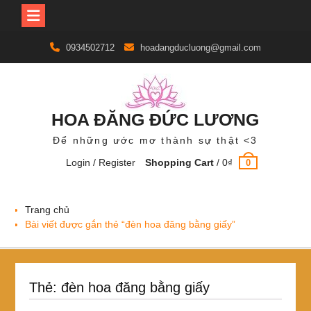
Skip
0934502712
hoadangducluong@gmail.com
to
content
HOA ĐĂNG ĐỨC LƯƠNG
Để những ước mơ thành sự thật <3
Login / Register
Shopping Cart
/
0
₫
0
Trang chủ
Bài viết được gắn thẻ “đèn hoa đăng bằng giấy”
Thẻ:
đèn hoa đăng bằng giấy