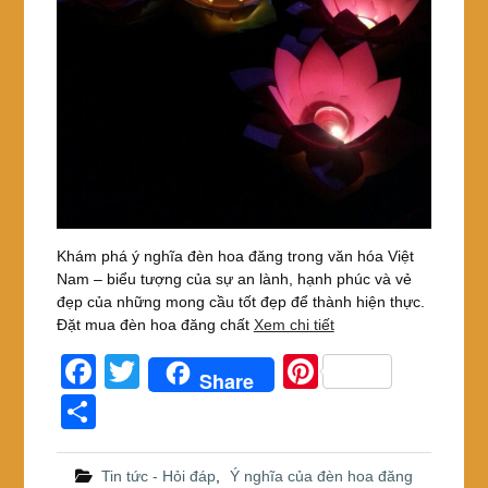
Khám phá ý nghĩa đèn hoa đăng trong văn hóa Việt
Nam – biểu tượng của sự an lành, hạnh phúc và vẻ
đẹp của những mong cầu tốt đẹp để thành hiện thực.
Đặt mua đèn hoa đăng chất
Xem chi tiết
F
T
Pi
Share
a
wi
nt
S
c
tt
er
h
e
er
e
ar
Tin tức - Hỏi đáp
,
Ý nghĩa của đèn hoa đăng