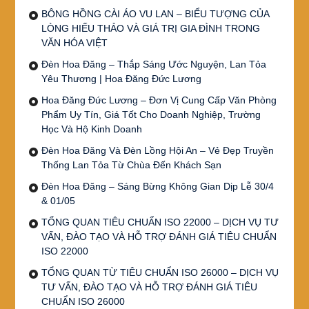
BÔNG HỒNG CÀI ÁO VU LAN – BIỂU TƯỢNG CỦA
LÒNG HIẾU THẢO VÀ GIÁ TRỊ GIA ĐÌNH TRONG
VĂN HÓA VIỆT
Đèn Hoa Đăng – Thắp Sáng Ước Nguyện, Lan Tỏa
Yêu Thương | Hoa Đăng Đức Lương
Hoa Đăng Đức Lương – Đơn Vị Cung Cấp Văn Phòng
Phẩm Uy Tín, Giá Tốt Cho Doanh Nghiệp, Trường
Học Và Hộ Kinh Doanh
Đèn Hoa Đăng Và Đèn Lồng Hội An – Vẻ Đẹp Truyền
Thống Lan Tỏa Từ Chùa Đến Khách Sạn
Đèn Hoa Đăng – Sáng Bừng Không Gian Dịp Lễ 30/4
& 01/05
TỔNG QUAN TIÊU CHUẨN ISO 22000 – DỊCH VỤ TƯ
VẤN, ĐÀO TẠO VÀ HỖ TRỢ ĐÁNH GIÁ TIÊU CHUẨN
ISO 22000
TỔNG QUAN TỪ TIÊU CHUẨN ISO 26000 – DỊCH VỤ
TƯ VẤN, ĐÀO TẠO VÀ HỖ TRỢ ĐÁNH GIÁ TIÊU
CHUẨN ISO 26000