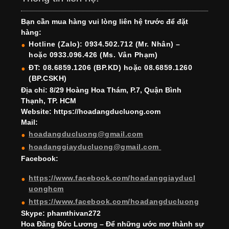
e
gr
e
e
er
T
T
Bạn cần mua hàng vui lòng liên hệ trước để đặt
b
a
st
dI
u
u
hàng:
o
m
n
b
b
Hotline (Zalo): 0934.502.712 (Mr. Nhân) –
hoặc 0933.096.426 (Ms. Vân Phạm)
o
e
e
ĐT: 08.6859.1206 (BP.KD) hoặc 08.6859.1260
k
C
(BP.CSKH)
h
Địa chỉ: 8/29 Hoàng Hoa Thám, P.7, Quận Bình
Thạnh, TP. HCM
a
Website: https://hoadangducluong.com
Mail:
n
hoadangducluong@gmail.com
n
hoadanggiayducluong@gmail.com
el
Facebook:
https://www.facebook.com/hoadanggiayducl
uonghcm
https://www.facebook.com/hoadangducluong
Skype: phamthivan272
Hoa Đăng Đức Lương – Để những ước mơ thành sự