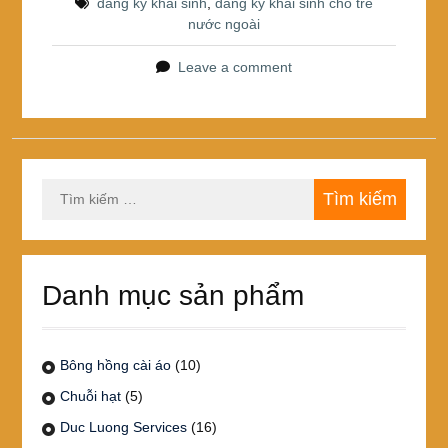
đăng ký khai sinh
,
đăng ký khai sinh cho trẻ
o
nước ngoài
o
Leave a comment
k
Tìm
kiếm
cho:
Danh mục sản phẩm
Bông hồng cài áo
(10)
Chuỗi hạt
(5)
Duc Luong Services
(16)