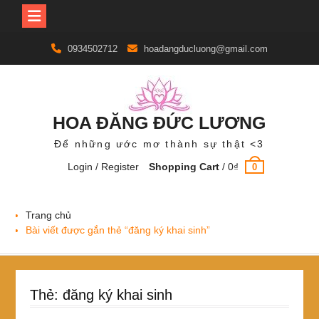
Skip
0934502712
hoadangducluong@gmail.com
to
content
HOA ĐĂNG ĐỨC LƯƠNG
Để những ước mơ thành sự thật <3
Login / Register
Shopping Cart
/
0
₫
0
Trang chủ
Bài viết được gắn thẻ “đăng ký khai sinh”
Thẻ:
đăng ký khai sinh