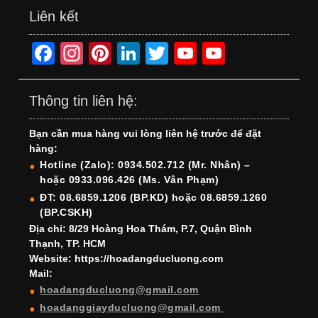
Liên kết
F
In
Pi
Li
T
Y
Y
a
st
nt
n
wi
o
o
c
a
er
k
tt
u
u
Thông tin liên hệ:
e
gr
e
e
er
T
T
Bạn cần mua hàng vui lòng liên hệ trước để đặt
b
a
st
dI
u
u
hàng:
o
m
n
b
b
Hotline (Zalo): 0934.502.712 (Mr. Nhân) –
hoặc 0933.096.426 (Ms. Vân Phạm)
o
e
e
ĐT: 08.6859.1206 (BP.KD) hoặc 08.6859.1260
k
C
(BP.CSKH)
h
Địa chỉ: 8/29 Hoàng Hoa Thám, P.7, Quận Bình
Thạnh, TP. HCM
a
Website: https://hoadangducluong.com
Mail:
n
hoadangducluong@gmail.com
n
hoadanggiayducluong@gmail.com