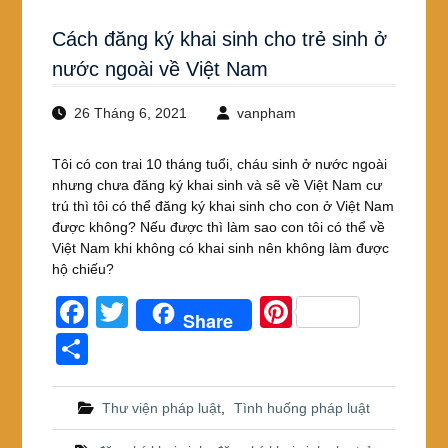
Cách đăng ký khai sinh cho trẻ sinh ở
nước ngoài về Việt Nam
26 Tháng 6, 2021
vanpham
Tôi có con trai 10 tháng tuổi, cháu sinh ở nước ngoài
nhưng chưa đăng ký khai sinh và sẽ về Việt Nam cư
trú thì tôi có thể đăng ký khai sinh cho con ở Việt Nam
được không? Nếu được thì làm sao con tôi có thể về
Việt Nam khi không có khai sinh nên không làm được
hộ chiếu?
F
T
Pi
Share
a
wi
nt
S
c
tt
er
h
e
er
e
ar
Thư viện pháp luật
,
Tình huống pháp luật
b
st
e