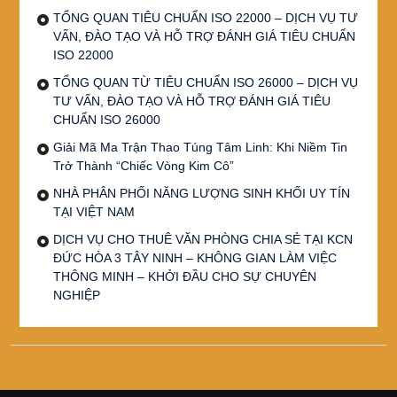
TỔNG QUAN TIÊU CHUẨN ISO 22000 – DỊCH VỤ TƯ
VẤN, ĐÀO TẠO VÀ HỖ TRỢ ĐÁNH GIÁ TIÊU CHUẨN
ISO 22000
TỔNG QUAN TỪ TIÊU CHUẨN ISO 26000 – DỊCH VỤ
TƯ VẤN, ĐÀO TẠO VÀ HỖ TRỢ ĐÁNH GIÁ TIÊU
CHUẨN ISO 26000
Giải Mã Ma Trận Thao Túng Tâm Linh: Khi Niềm Tin
Trở Thành “Chiếc Vòng Kim Cô”
NHÀ PHÂN PHỐI NĂNG LƯỢNG SINH KHỐI UY TÍN
TẠI VIỆT NAM
DỊCH VỤ CHO THUÊ VĂN PHÒNG CHIA SẺ TẠI KCN
ĐỨC HÒA 3 TÂY NINH – KHÔNG GIAN LÀM VIỆC
THÔNG MINH – KHỞI ĐẦU CHO SỰ CHUYÊN
NGHIỆP