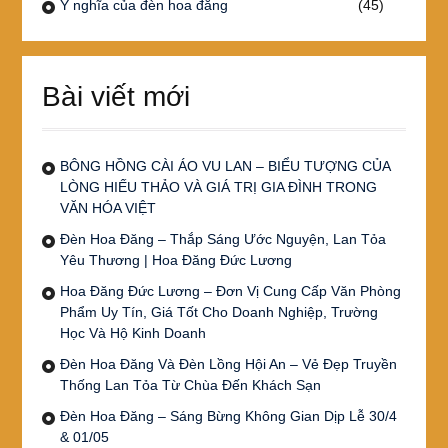
Ý nghĩa của đèn hoa đăng
(45)
Bài viết mới
BÔNG HỒNG CÀI ÁO VU LAN – BIỂU TƯỢNG CỦA
LÒNG HIẾU THẢO VÀ GIÁ TRỊ GIA ĐÌNH TRONG
VĂN HÓA VIỆT
Đèn Hoa Đăng – Thắp Sáng Ước Nguyện, Lan Tỏa
Yêu Thương | Hoa Đăng Đức Lương
Hoa Đăng Đức Lương – Đơn Vị Cung Cấp Văn Phòng
Phẩm Uy Tín, Giá Tốt Cho Doanh Nghiệp, Trường
Học Và Hộ Kinh Doanh
Đèn Hoa Đăng Và Đèn Lồng Hội An – Vẻ Đẹp Truyền
Thống Lan Tỏa Từ Chùa Đến Khách Sạn
Đèn Hoa Đăng – Sáng Bừng Không Gian Dịp Lễ 30/4
& 01/05