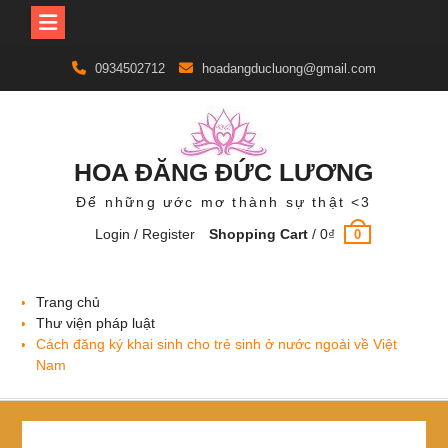
Skip
0934502712
hoadangducluong@gmail.com
to
content
HOA ĐĂNG ĐỨC LƯƠNG
Để những ước mơ thành sự thật <3
Login / Register
Shopping Cart
/
0
₫
0
Trang chủ
Thư viện pháp luật
Cách đăng ký khai sinh cho trẻ sinh ở nước ngoài về Việt
Nam