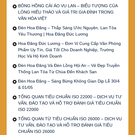
BÔNG HỒNG CÀI ÁO VU LAN – BIỂU TƯỢNG CỦA
LÒNG HIẾU THẢO VÀ GIÁ TRỊ GIA ĐÌNH TRONG
VĂN HÓA VIỆT
Đèn Hoa Đăng – Thắp Sáng Ước Nguyện, Lan Tỏa
Yêu Thương | Hoa Đăng Đức Lương
Hoa Đăng Đức Lương – Đơn Vị Cung Cấp Văn Phòng
Phẩm Uy Tín, Giá Tốt Cho Doanh Nghiệp, Trường
Học Và Hộ Kinh Doanh
Đèn Hoa Đăng Và Đèn Lồng Hội An – Vẻ Đẹp Truyền
Thống Lan Tỏa Từ Chùa Đến Khách Sạn
Đèn Hoa Đăng – Sáng Bừng Không Gian Dịp Lễ 30/4
& 01/05
TỔNG QUAN TIÊU CHUẨN ISO 22000 – DỊCH VỤ TƯ
VẤN, ĐÀO TẠO VÀ HỖ TRỢ ĐÁNH GIÁ TIÊU CHUẨN
ISO 22000
TỔNG QUAN TỪ TIÊU CHUẨN ISO 26000 – DỊCH VỤ
TƯ VẤN, ĐÀO TẠO VÀ HỖ TRỢ ĐÁNH GIÁ TIÊU
CHUẨN ISO 26000