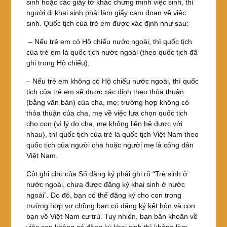
sinh hoặc các giấy tờ khác chứng minh việc sinh, thì
người đi khai sinh phải làm giấy cam đoan về việc
sinh. Quốc tịch của trẻ em được xác định như sau:
– Nếu trẻ em có Hộ chiếu nước ngoài, thì quốc tịch
của trẻ em là quốc tịch nước ngoài (theo quốc tịch đã
ghi trong Hộ chiếu);
– Nếu trẻ em không có Hộ chiếu nước ngoài, thì quốc
tịch của trẻ em sẽ được xác định theo thỏa thuận
(bằng văn bản) của cha, mẹ; trường hợp không có
thỏa thuận của cha, mẹ về việc lựa chọn quốc tịch
cho con (vì lý do cha, mẹ không liên hệ được với
nhau), thì quốc tịch của trẻ là quốc tịch Việt Nam theo
quốc tịch của người cha hoặc người mẹ là công dân
Việt Nam.
Cột ghi chú của Sổ đăng ký phải ghi rõ “Trẻ sinh ở
nước ngoài, chưa được đăng ký khai sinh ở nước
ngoài”. Do đó, bạn có thể đăng ký cho con trong
trường hợp vợ chồng bạn có đăng ký kết hôn và con
bạn về Việt Nam cư trú. Tuy nhiên, bạn băn khoăn về