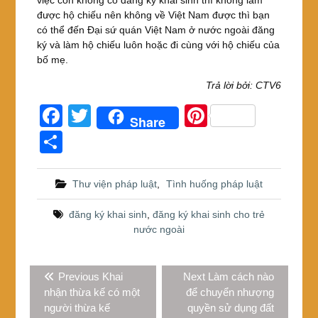
việc con không có đăng ký khai sinh thì không làm
được hộ chiếu nên không về Việt Nam được thì bạn
có thể đến Đại sứ quán Việt Nam ở nước ngoài đăng
ký và làm hộ chiếu luôn hoặc đi cùng với hộ chiếu của
bố mẹ.
Trả lời bởi: CTV6
F
T
Pi
Share
a
wi
nt
S
c
tt
er
h
e
er
e
ar
Thư viện pháp luật
,
Tình huống pháp luật
b
st
e
đăng ký khai sinh
,
đăng ký khai sinh cho trẻ
o
nước ngoài
o
Điều
k
Previous
Next
Previous
Khai
Next
Làm cách nào
hướng
post:
post:
nhận thừa kế có một
để chuyển nhượng
bài
người thừa kế
quyền sử dụng đất