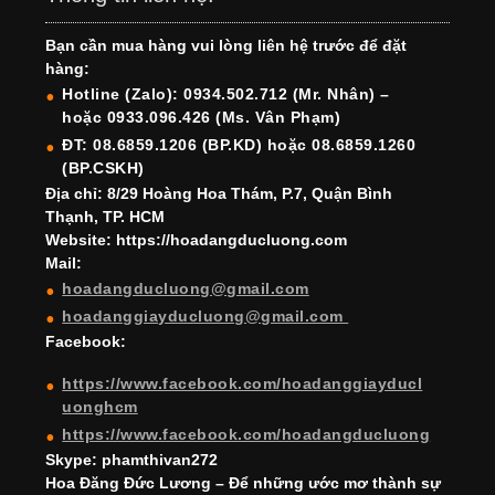
e
gr
e
e
er
T
T
Bạn cần mua hàng vui lòng liên hệ trước để đặt
b
a
st
dI
u
u
hàng:
o
m
n
b
b
Hotline (Zalo): 0934.502.712 (Mr. Nhân) –
hoặc 0933.096.426 (Ms. Vân Phạm)
o
e
e
ĐT: 08.6859.1206 (BP.KD) hoặc 08.6859.1260
k
C
(BP.CSKH)
h
Địa chỉ: 8/29 Hoàng Hoa Thám, P.7, Quận Bình
Thạnh, TP. HCM
a
Website: https://hoadangducluong.com
Mail:
n
hoadangducluong@gmail.com
n
hoadanggiayducluong@gmail.com
el
Facebook:
https://www.facebook.com/hoadanggiayducl
uonghcm
https://www.facebook.com/hoadangducluong
Skype: phamthivan272
Hoa Đăng Đức Lương – Để những ước mơ thành sự