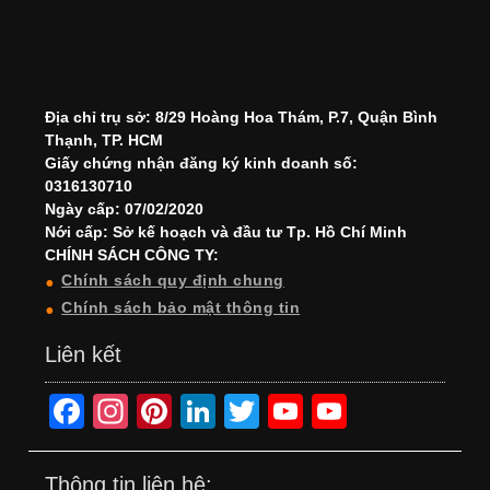
Địa chỉ trụ sở: 8/29 Hoàng Hoa Thám, P.7, Quận Bình
Thạnh, TP. HCM
Giấy chứng nhận đăng ký kinh doanh số:
0316130710
Ngày cấp: 07/02/2020
Nới cấp: Sở kế hoạch và đầu tư Tp. Hồ Chí Minh
CHÍNH SÁCH CÔNG TY:
Chính sách quy định chung
Chính sách bảo mật thông tin
Liên kết
F
In
Pi
Li
T
Y
Y
a
st
nt
n
wi
o
o
c
a
er
k
tt
u
u
Thông tin liên hệ: