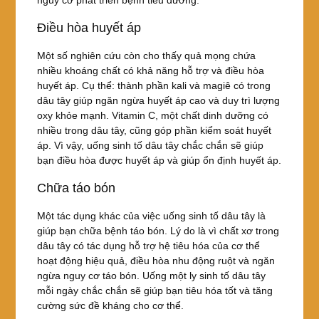
nguy cơ phát triển bệnh tiểu đường.
Điều hòa huyết áp
Một số nghiên cứu còn cho thấy quả mọng chứa
nhiều khoáng chất có khả năng hỗ trợ và điều hòa
huyết áp. Cụ thể: thành phần kali và magiê có trong
dâu tây giúp ngăn ngừa huyết áp cao và duy trì lượng
oxy khỏe mạnh. Vitamin C, một chất dinh dưỡng có
nhiều trong dâu tây, cũng góp phần kiểm soát huyết
áp. Vì vậy, uống sinh tố dâu tây chắc chắn sẽ giúp
bạn điều hòa được huyết áp và giúp ổn định huyết áp.
Chữa táo bón
Một tác dụng khác của việc uống sinh tố dâu tây là
giúp bạn chữa bệnh táo bón. Lý do là vì chất xơ trong
dâu tây có tác dụng hỗ trợ hệ tiêu hóa của cơ thể
hoạt động hiệu quả, điều hòa nhu động ruột và ngăn
ngừa nguy cơ táo bón. Uống một ly sinh tố dâu tây
mỗi ngày chắc chắn sẽ giúp bạn tiêu hóa tốt và tăng
cường sức đề kháng cho cơ thể.