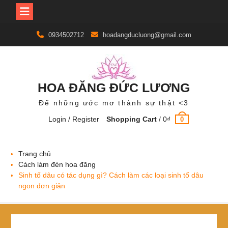
Skip
0934502712
hoadangducluong@gmail.com
to
content
HOA ĐĂNG ĐỨC LƯƠNG
Để những ước mơ thành sự thật <3
Login / Register
Shopping Cart
/
0
₫
0
Trang chủ
Cách làm đèn hoa đăng
Sinh tố dâu có tác dụng gì? Cách làm các loại sinh tố dâu
ngon đơn giản