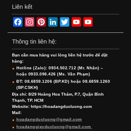
Liên kết
F
In
Pi
Li
T
Y
Y
a
st
nt
n
wi
o
o
c
a
er
k
tt
u
u
Thông tin liên hệ:
e
gr
e
e
er
T
T
Bạn cần mua hàng vui lòng liên hệ trước để đặt
b
a
st
dI
u
u
hàng:
o
m
n
b
b
Hotline (Zalo): 0934.502.712 (Mr. Nhân) –
hoặc 0933.096.426 (Ms. Vân Phạm)
o
e
e
ĐT: 08.6859.1206 (BP.KD) hoặc 08.6859.1260
k
C
(BP.CSKH)
h
Địa chỉ: 8/29 Hoàng Hoa Thám, P.7, Quận Bình
Thạnh, TP. HCM
a
Website: https://hoadangducluong.com
Mail:
n
hoadangducluong@gmail.com
n
hoadanggiayducluong@gmail.com