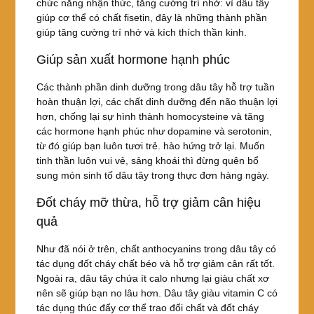
chức năng nhận thức, tăng cường trí nhớ: vì dâu tây
giúp cơ thể có chất fisetin, đây là những thành phần
giúp tăng cường trí nhớ và kích thích thần kinh.
Giúp sản xuất hormone hạnh phúc
Các thành phần dinh dưỡng trong dâu tây hỗ trợ tuần
hoàn thuận lợi, các chất dinh dưỡng đến não thuận lợi
hơn, chống lại sự hình thành homocysteine và tăng
các hormone hạnh phúc như dopamine và serotonin,
từ đó giúp bạn luôn tươi trẻ. hào hứng trở lại. Muốn
tinh thần luôn vui vẻ, sảng khoái thì đừng quên bổ
sung món sinh tố dâu tây trong thực đơn hàng ngày.
Đốt cháy mỡ thừa, hỗ trợ giảm cân hiệu
quả
Như đã nói ở trên, chất anthocyanins trong dâu tây có
tác dụng đốt cháy chất béo và hỗ trợ giảm cân rất tốt.
Ngoài ra, dâu tây chứa ít calo nhưng lại giàu chất xơ
nên sẽ giúp bạn no lâu hơn. Dâu tây giàu vitamin C có
tác dụng thúc đẩy cơ thể trao đổi chất và đốt cháy