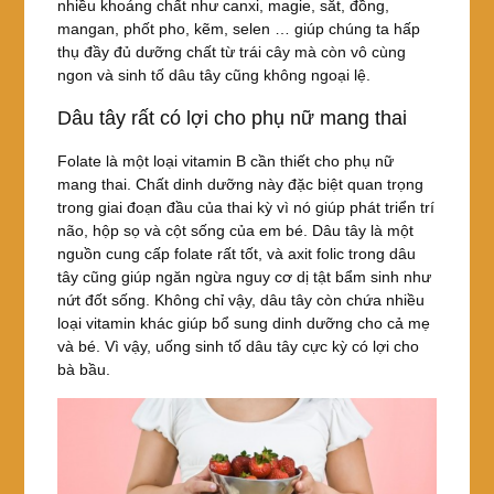
nhiều khoáng chất như canxi, magie, sắt, đồng,
mangan, phốt pho, kẽm, selen … giúp chúng ta hấp
thụ đầy đủ dưỡng chất từ ​​trái cây mà còn vô cùng
ngon và sinh tố dâu tây cũng không ngoại lệ.
Dâu tây rất có lợi cho phụ nữ mang thai
Folate là một loại vitamin B cần thiết cho phụ nữ
mang thai. Chất dinh dưỡng này đặc biệt quan trọng
trong giai đoạn đầu của thai kỳ vì nó giúp phát triển trí
não, hộp sọ và cột sống của em bé. Dâu tây là một
nguồn cung cấp folate rất tốt, và axit folic trong dâu
tây cũng giúp ngăn ngừa nguy cơ dị tật bẩm sinh như
nứt đốt sống. Không chỉ vậy, dâu tây còn chứa nhiều
loại vitamin khác giúp bổ sung dinh dưỡng cho cả mẹ
và bé. Vì vậy, uống sinh tố dâu tây cực kỳ có lợi cho
bà bầu.