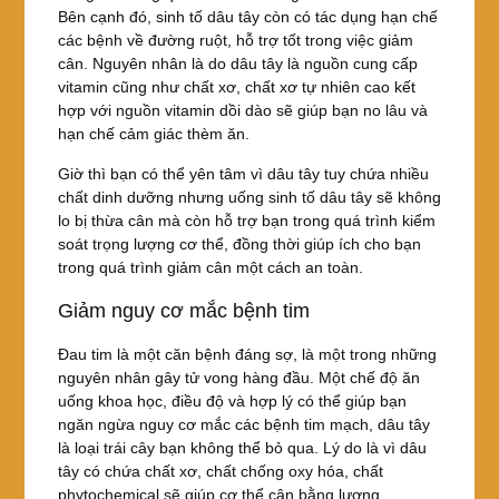
Bên cạnh đó, sinh tố dâu tây còn có tác dụng hạn chế
các bệnh về đường ruột, hỗ trợ tốt trong việc giảm
cân. Nguyên nhân là do dâu tây là nguồn cung cấp
vitamin cũng như chất xơ, chất xơ tự nhiên cao kết
hợp với nguồn vitamin dồi dào sẽ giúp bạn no lâu và
hạn chế cảm giác thèm ăn.
Giờ thì bạn có thể yên tâm vì dâu tây tuy chứa nhiều
chất dinh dưỡng nhưng uống sinh tố dâu tây sẽ không
lo bị thừa cân mà còn hỗ trợ bạn trong quá trình kiểm
soát trọng lượng cơ thể, đồng thời giúp ích cho bạn
trong quá trình giảm cân một cách an toàn.
Giảm nguy cơ mắc bệnh tim
Đau tim là một căn bệnh đáng sợ, là một trong những
nguyên nhân gây tử vong hàng đầu. Một chế độ ăn
uống khoa học, điều độ và hợp lý có thể giúp bạn
ngăn ngừa nguy cơ mắc các bệnh tim mạch, dâu tây
là loại trái cây bạn không thể bỏ qua. Lý do là vì dâu
tây có chứa chất xơ, chất chống oxy hóa, chất
phytochemical sẽ giúp cơ thể cân bằng lượng