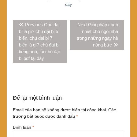
o
cây
k
Điều
Previous
Next
Previous
Chú đại
Next
Giải pháp cách
hướng
post:
post:
bi là gì? chú đại bi 5
nhiệt cho ngôi nhà
bài
biến, chú đại bi 7
trong những ngày hè
viết
biến là gì? chú đại bi
nóng bức
tiếng anh, tải chú đại
bi pdf tại đây
Để lại một bình luận
Email của bạn sẽ không được hiển thị công khai.
Các
trường bắt buộc được đánh dấu
*
Bình luận
*