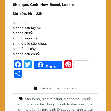
Ship qua: Grab, Now, Baemi, Loship
Mở cửa: 9h – 23h
sinh to bơ,
sinh tố dâu tây mix,
sinh tố chuối,
sinh tố sapoche,
sinh tố dâu sữa chua,
sinh tố trái cây,
sinh to dâu chuối,
F
T
Pi
Share
a
wi
nt
S
c
tt
er
h
e
er
e
ar
Cách làm đèn hoa đăng
b
st
e
sinh to bơ
,
sinh tố chuối
,
sinh to dâu chuối
,
o
sinh tố dâu có tác dụng gì
,
sinh tố dâu sữa chua
,
sinh tố dâu tây mix
,
sinh tố sapoche
,
sinh tố trái