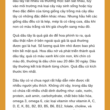
dâu tây rất nhiều và thường mọc san sát nhau, tùy
vào môi trường mà loại cây này sinh sống hoặc tùy
theo đặc điểm của từng giống cây trồng mà cây dâu
tây có những đặc điểm khác nhau. Nhưng hầu hết các
giống dâu đều có lá kép, mép lá có răng cưa, dâu khi
non có màu trắng và khi già chuyển sang màu đỏ.
Quả dâu tây là quả giả do đế hoa phình to ra, quả
dâu thật nằm ở bên ngoài quả giả là quả thường
được gọi là hạt. Số lượng quả lớn nhỏ được bao phủ
trên bề mặt quả. Hoa dâu nở và phát triển thành quả
dâu tây, quả có màu xanh khi còn non, khi chín có
màu đỏ, thường là dâu chín sau 20 đến 30 ngày. Dâu
tây thường kết trái thành từng chùm. Quả đầu có kích
thước lớn nhất.
Dâu tây có vị chua ngọt rất hấp dẫn nên được rất
nhiều người yêu thích. Không chỉ vậy, trong dâu tây
có chứa rất nhiều chất dinh dưỡng như: calo, nước,
protein, axit amin, carbohydrate, chất béo bão hòa,
omega 3, omega 6, các loại vitamin như vitamin A, C,
D, E, K, B1, B2, B3, B5, B6, B12, folate, choline, và