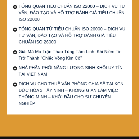
TỔNG QUAN TIÊU CHUẨN ISO 22000 – DỊCH VỤ TƯ
VẤN, ĐÀO TẠO VÀ HỖ TRỢ ĐÁNH GIÁ TIÊU CHUẨN
ISO 22000
TỔNG QUAN TỪ TIÊU CHUẨN ISO 26000 – DỊCH VỤ
TƯ VẤN, ĐÀO TẠO VÀ HỖ TRỢ ĐÁNH GIÁ TIÊU
CHUẨN ISO 26000
Giải Mã Ma Trận Thao Túng Tâm Linh: Khi Niềm Tin
Trở Thành “Chiếc Vòng Kim Cô”
NHÀ PHÂN PHỐI NĂNG LƯỢNG SINH KHỐI UY TÍN
TẠI VIỆT NAM
DỊCH VỤ CHO THUÊ VĂN PHÒNG CHIA SẺ TẠI KCN
ĐỨC HÒA 3 TÂY NINH – KHÔNG GIAN LÀM VIỆC
THÔNG MINH – KHỞI ĐẦU CHO SỰ CHUYÊN
NGHIỆP