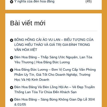
Ý nghĩa của đèn hoa đăng
(45)
Bài viết mới
BÔNG HỒNG CÀI ÁO VU LAN – BIỂU TƯỢNG CỦA
LÒNG HIẾU THẢO VÀ GIÁ TRỊ GIA ĐÌNH TRONG
VĂN HÓA VIỆT
Đèn Hoa Đăng – Thắp Sáng Ước Nguyện, Lan Tỏa
Yêu Thương | Hoa Đăng Đức Lương
Hoa Đăng Đức Lương – Đơn Vị Cung Cấp Văn Phòng
Phẩm Uy Tín, Giá Tốt Cho Doanh Nghiệp, Trường
Học Và Hộ Kinh Doanh
Đèn Hoa Đăng Và Đèn Lồng Hội An – Vẻ Đẹp Truyền
Thống Lan Tỏa Từ Chùa Đến Khách Sạn
Đèn Hoa Đăng – Sáng Bừng Không Gian Dịp Lễ 30/4
& 01/05