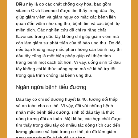
Điều này là do các chất chống oxy hóa, bao gồm
vitamin C và flavonoid được tìm thấy trong dâu tây,
giúp giảm viêm và giảm nguy cơ mắc các bệnh liên
quan đến viêm như ung thư, bệnh tim và các bệnh tự
miễn dịch. Các nghiên cứu đã chỉ ra rằng chất
flavonoid trong dâu tây không chỉ giúp giảm viêm mà
còn làm giảm sự phát triển của tế bào ung thư. Do đó,
nếu bạn không may mắc phải những căn bệnh này thì
dâu tây cũng là một biện pháp giúp cải thiện tình
trạng bệnh một cách tốt hơn. Vì vậy, uống sinh tố dâu
tây không chỉ là thức uống ngon mà sẽ là hỗ trợ tốt
trong quá trình chống lại bệnh ung thư.
Ngăn ngừa bệnh tiểu đường
Dâu tây có chỉ số đường huyết là 40, tương đối thấp
và an toàn cho cơ thể. Vì vậy, đối với những bệnh
nhân mắc bệnh tiểu đường, sinh tố dâu tây là thức
uống tương đối an toàn. Mặt khác, các hợp chất được
tìm thấy trong dâu tây có nhiều tác động tích cực đến
lượng glucose và lipid trong cơ thể, do đó làm giảm