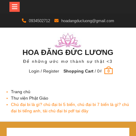
Skip
0934502712
hoadangducluong@gmail.com
to
content
HOA ĐĂNG ĐỨC LƯƠNG
Để những ước mơ thành sự thật <3
Login / Register
Shopping Cart
/
0
₫
0
Trang chủ
Thư viện Phật Giáo
Chú đại bi là gì? chú đại bi 5 biến, chú đại bi 7 biến là gì? chú
đại bi tiếng anh, tải chú đại bi pdf tại đây