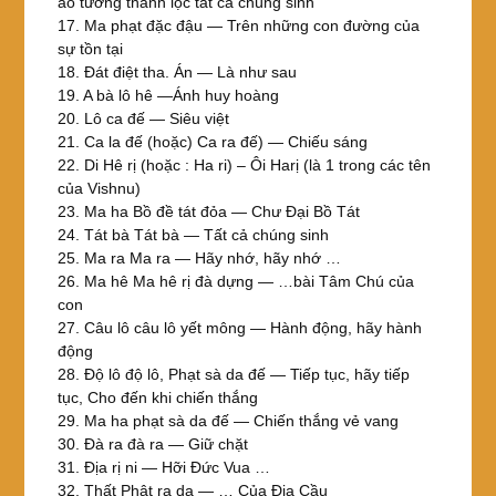
ảo tưởng thanh lọc tất cả chúng sinh
17. Ma phạt đặc đậu — Trên những con đường của
sự tồn tại
18. Đát điệt tha. Án — Là như sau
19. A bà lô hê —Ánh huy hoàng
20. Lô ca đế — Siêu việt
21. Ca la đế (hoặc) Ca ra đế) — Chiếu sáng
22. Di Hê rị (hoặc : Ha ri) – Ôi Harị (là 1 trong các tên
của Vishnu)
23. Ma ha Bồ đề tát đỏa — Chư Đại Bồ Tát
24. Tát bà Tát bà — Tất cả chúng sinh
25. Ma ra Ma ra — Hãy nhớ, hãy nhớ …
26. Ma hê Ma hê rị đà dựng — …bài Tâm Chú của
con
27. Câu lô câu lô yết mông — Hành động, hãy hành
động
28. Độ lô độ lô, Phạt sà da đế — Tiếp tục, hãy tiếp
tục, Cho đến khi chiến thắng
29. Ma ha phạt sà da đế — Chiến thắng vẻ vang
30. Đà ra đà ra — Giữ chặt
31. Địa rị ni — Hỡi Đức Vua …
32. Thất Phật ra da — … Của Địa Cầu