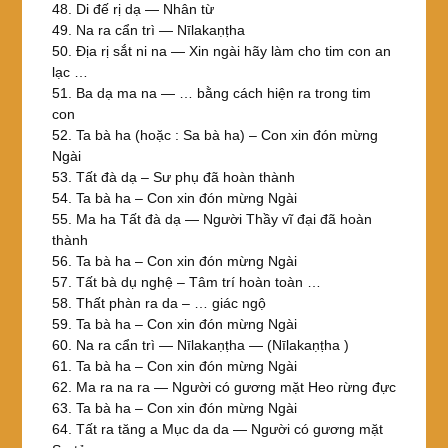
48. Di đế rị dạ — Nhân từ
49. Na ra cẩn trì — Nīlakaṇṭha
50. Địa rị sắt ni na — Xin ngài hãy làm cho tim con an
lạc …
51. Ba dạ ma na — … bằng cách hiện ra trong tim
con
52. Ta bà ha (hoặc : Sa bà ha) – Con xin đón mừng
Ngài
53. Tất đà dạ – Sư phụ đã hoàn thành
54. Ta bà ha – Con xin đón mừng Ngài
55. Ma ha Tất đà dạ — Người Thầy vĩ đại đã hoàn
thành
56. Ta bà ha – Con xin đón mừng Ngài
57. Tất bà dụ nghệ – Tâm trí hoàn toàn …
58. Thất phàn ra da – … giác ngộ
59. Ta bà ha – Con xin đón mừng Ngài
60. Na ra cẩn trì — Nīlakaṇṭha — (Nīlakaṇṭha )
61. Ta bà ha – Con xin đón mừng Ngài
62. Ma ra na ra — Người có gương mặt Heo rừng đực
63. Ta bà ha – Con xin đón mừng Ngài
64. Tất ra tăng a Mục da da — Người có gương mặt