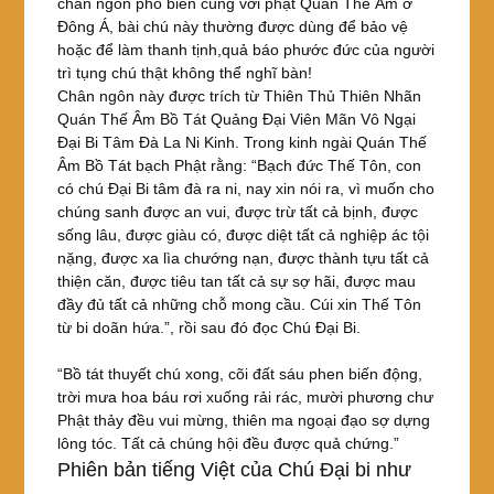
chân ngôn phổ biến cùng với phật Quán Thế Âm ở
Đông Á, bài chú này thường được dùng để bảo vệ
hoặc để làm thanh tịnh,quả báo phước đức của người
trì tụng chú thật không thể nghĩ bàn!
Chân ngôn này được trích từ Thiên Thủ Thiên Nhãn
Quán Thế Âm Bồ Tát Quảng Ðại Viên Mãn Vô Ngại
Ðại Bi Tâm Ðà La Ni Kinh. Trong kinh ngài Quán Thế
Âm Bồ Tát bạch Phật rằng: “Bạch đức Thế Tôn, con
có chú Đại Bi tâm đà ra ni, nay xin nói ra, vì muốn cho
chúng sanh được an vui, được trừ tất cả bịnh, được
sống lâu, được giàu có, được diệt tất cả nghiệp ác tội
nặng, được xa lìa chướng nạn, được thành tựu tất cả
thiện căn, được tiêu tan tất cả sự sợ hãi, được mau
đầy đủ tất cả những chỗ mong cầu. Cúi xin Thế Tôn
từ bi doãn hứa.”, rồi sau đó đọc Chú Đại Bi.
“Bồ tát thuyết chú xong, cõi đất sáu phen biến động,
trời mưa hoa báu rơi xuống rải rác, mười phương chư
Phật thảy đều vui mừng, thiên ma ngoại đạo sợ dựng
lông tóc. Tất cả chúng hội đều được quả chứng.”
Phiên bản tiếng Việt của Chú Đại bi như