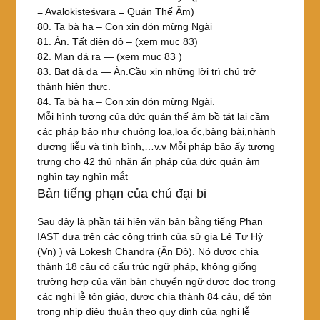
= Avalokisteśvara = Quán Thế Âm)
80. Ta bà ha – Con xin đón mừng Ngài
81. Án. Tất điện đô – (xem mục 83)
82. Mạn đá ra — (xem mục 83 )
83. Bạt đà da — Án.Cầu xin những lời trì chú trở
thành hiện thực.
84. Ta bà ha – Con xin đón mừng Ngài.
Mỗi hình tượng của đức quán thế âm bồ tát lại cầm
các pháp bảo như chuông loa,loa ốc,bàng bài,nhành
dương liễu và tịnh bình,…v.v Mỗi pháp bảo ấy tượng
trưng cho 42 thủ nhãn ấn pháp của đức quán âm
nghìn tay nghìn mắt
Bản tiếng phạn của chú đại bi
Sau đây là phần tái hiện văn bản bằng tiếng Phạn
IAST dựa trên các công trình của sử gia Lê Tự Hỷ
(Vn) ) và Lokesh Chandra (Ấn Độ). Nó được chia
thành 18 câu có cấu trúc ngữ pháp, không giống
trường hợp của văn bản chuyển ngữ được đọc trong
các nghi lễ tôn giáo, được chia thành 84 câu, để tôn
trọng nhịp điệu thuận theo quy định của nghi lễ