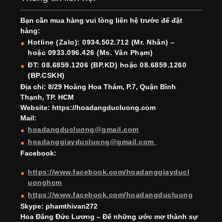
e
gr
e
e
er
T
T
Bạn cần mua hàng vui lòng liên hệ trước để đặt
b
a
st
dI
u
u
hàng:
o
m
n
b
b
Hotline (Zalo): 0934.502.712 (Mr. Nhân) –
hoặc 0933.096.426 (Ms. Vân Phạm)
o
e
e
ĐT: 08.6859.1206 (BP.KD) hoặc 08.6859.1260
k
C
(BP.CSKH)
h
Địa chỉ: 8/29 Hoàng Hoa Thám, P.7, Quận Bình
Thạnh, TP. HCM
a
Website: https://hoadangducluong.com
Mail:
n
hoadangducluong@gmail.com
n
hoadanggiayducluong@gmail.com
el
Facebook:
https://www.facebook.com/hoadanggiayducl
uonghcm
https://www.facebook.com/hoadangducluong
Skype: phamthivan272
Hoa Đăng Đức Lương – Để những ước mơ thành sự