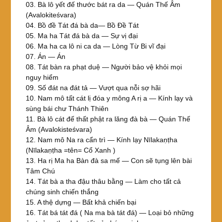
03. Bà lô yết đế thước bát ra da — Quán Thế Âm
(Avalokiteśvara)
04. Bồ đề Tát đá bà da— Bồ Đề Tát
05. Ma ha Tát đá bà da — Sự vị đại
06. Ma ha ca lô ni ca da — Lòng Từ Bi vĩ đại
07. Án — Án
08. Tát bàn ra phạt duệ — Người bảo vệ khỏi mọi
nguy hiểm
09. Số đát na đát tả — Vượt qua nỗi sợ hãi
10. Nam mô tất cát lị đóa y mông A rị a — Kính lạy và
sùng bái chư Thánh Thiên
11. Bà lô cát đế thất phật ra lăng đà bà — Quán Thế
Âm (Avalokisteśvara)
12. Nam mô Na ra cẩn trì — Kính lạy Nīlakaṇṭha
(Nīlakaṇṭha =tên= Cổ Xanh )
13. Ha rị Ma ha Bàn đà sa mế — Con sẽ tụng lên bài
Tâm Chú
14. Tát bà a tha đậu thâu bằng — Làm cho tất cả
chúng sinh chiến thắng
15. A thệ dựng — Bất khả chiến bại
16. Tát bá tát đá ( Na ma bà tát đá) — Loại bỏ những