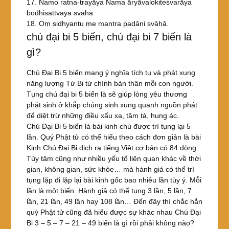
17. Namo ratna-trayāya Nama āryāvalokiteśvarāya
bodhisattvāya svāhā
18. Oṃ sidhyantu me mantra padāni svāhā.
chú đại bi 5 biến, chú đại bi 7 biến là
gì?
Chú Đại Bi 5 biến mang ý nghĩa tích tụ và phát xung
năng lượng Từ Bi từ chính bản thân mỗi con người.
Tụng chú đại bi 5 biến là sẽ giúp lòng yêu thương
phát sinh ở khắp chúng sinh xung quanh nguồn phát
để diệt trừ những điều xấu xa, tâm tà, hung ác.
Chú Đại Bi 5 biến là bài kinh chú được trì tụng lại 5
lần. Quý Phật tử có thể hiểu theo cách đơn giản là bài
Kinh Chú Đại Bi dịch ra tiếng Việt cơ bản có 84 dòng.
Tùy tâm cũng như nhiều yếu tố liên quan khác về thời
gian, không gian, sức khỏe… mà hành giả có thể trì
tụng lặp đi lặp lại bài kinh gốc bao nhiêu lần tùy ý. Mỗi
lần là một biến. Hành giả có thể tụng 3 lần, 5 lần, 7
lần, 21 lần, 49 lần hay 108 lần… Đến đây thì chắc hẳn
quý Phật tử cũng đã hiểu được sự khác nhau Chú Đại
Bi 3 – 5 – 7 – 21 – 49 biến là gì rồi phải không nào?