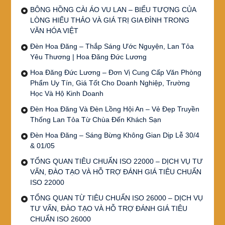
BÔNG HỒNG CÀI ÁO VU LAN – BIỂU TƯỢNG CỦA
LÒNG HIẾU THẢO VÀ GIÁ TRỊ GIA ĐÌNH TRONG
VĂN HÓA VIỆT
Đèn Hoa Đăng – Thắp Sáng Ước Nguyện, Lan Tỏa
Yêu Thương | Hoa Đăng Đức Lương
Hoa Đăng Đức Lương – Đơn Vị Cung Cấp Văn Phòng
Phẩm Uy Tín, Giá Tốt Cho Doanh Nghiệp, Trường
Học Và Hộ Kinh Doanh
Đèn Hoa Đăng Và Đèn Lồng Hội An – Vẻ Đẹp Truyền
Thống Lan Tỏa Từ Chùa Đến Khách Sạn
Đèn Hoa Đăng – Sáng Bừng Không Gian Dịp Lễ 30/4
& 01/05
TỔNG QUAN TIÊU CHUẨN ISO 22000 – DỊCH VỤ TƯ
VẤN, ĐÀO TẠO VÀ HỖ TRỢ ĐÁNH GIÁ TIÊU CHUẨN
ISO 22000
TỔNG QUAN TỪ TIÊU CHUẨN ISO 26000 – DỊCH VỤ
TƯ VẤN, ĐÀO TẠO VÀ HỖ TRỢ ĐÁNH GIÁ TIÊU
CHUẨN ISO 26000