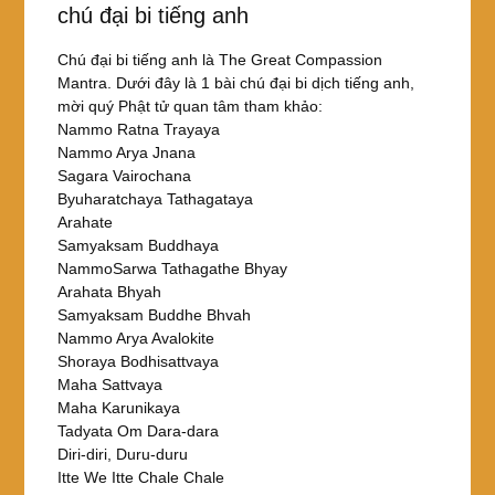
chú đại bi tiếng anh
Chú đại bi tiếng anh là The Great Compassion
Mantra. Dưới đây là 1 bài chú đại bi dịch tiếng anh,
mời quý Phật tử quan tâm tham khảo:
Nammo Ratna Trayaya
Nammo Arya Jnana
Sagara Vairochana
Byuharatchaya Tathagataya
Arahate
Samyaksam Buddhaya
NammoSarwa Tathagathe Bhyay
Arahata Bhyah
Samyaksam Buddhe Bhvah
Nammo Arya Avalokite
Shoraya Bodhisattvaya
Maha Sattvaya
Maha Karunikaya
Tadyata Om Dara-dara
Diri-diri, Duru-duru
Itte We Itte Chale Chale