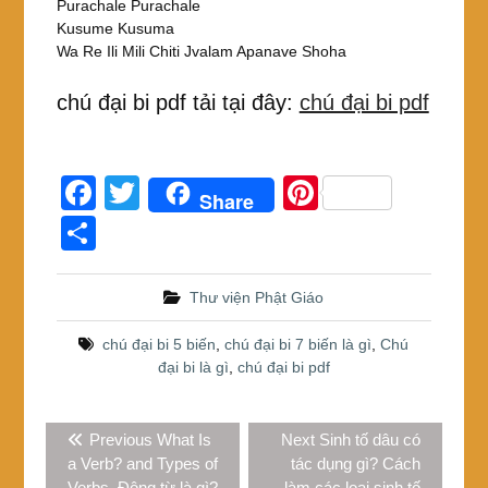
Purachale Purachale
Kusume Kusuma
Wa Re Ili Mili Chiti Jvalam Apanave Shoha
chú đại bi pdf tải tại đây:
chú đại bi pdf
F
T
Pi
Share
a
wi
nt
S
c
tt
er
h
e
er
e
ar
Thư viện Phật Giáo
b
st
e
chú đại bi 5 biến
,
chú đại bi 7 biến là gì
,
Chú
o
đại bi là gì
,
chú đại bi pdf
o
Điều
k
Previous
Next
Previous
What Is
Next
Sinh tố dâu có
hướng
post:
post:
a Verb? and Types of
tác dụng gì? Cách
bài
Verbs. Động từ là gì?
làm các loại sinh tố