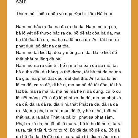
sau:
Thiên thủ Thiên nhãn vô ngại Đại bi Tâm Đà la ni
Nam mô hắc ra đát na đa ra dạ da. Nam mô a rị da,
bà lô yết đế thước bác ra da, bồ đề tát đỏa bà da, ma
ha tát đỏa bà da, ma ha ca lô ni ca da. Án. tát bàn ra
phạt duệ, số đát na đát tỏa.
Nam mô tất kiết lật đỏa y mông a rị da. Bà lô kiết đế
thất phật ra lăng đà bà.
Nam mô na ra cẩn trì. hế rị ma ha bàn đá sa mế, tát
bà a tha đậu du bằng. a thể dựng, tát bà tát đa na ma
bà già. ma phạt đạt đậu, đát điệt tha. Án! a bà lô hê,
lô ca đế, ca ra đế, di hê rị, ma ha bồ đề tát đỏa, tát bà
tát bà, ma ra ma ra, ma hê ma hê rị đà dựng. cu lô cu
lô kiết mông. độ lô độ lô phạt xà da đế, ma ha phạt xà
da đế, đà ra đà ra, địa rị ni, thất Phật ra da, dá ra dá
ra. Mạ mạ phạt ma ra, mục đế lệ, y hê di hê, thất na
thất na, a ra sâm Phật ra xá lợi, phạt sa phạt sâm,
Phật ra xá da, hô lô hô lô ma ra, hô lô hô lô hê rị, ta ra
ta ra, tất rị tất rị, tô rô tô rô. Bồ đề dạ bồ đề dạ, Bồ đà
dạ bồ đà dạ, Di đế rị dạ, na ra cẩn trì. địa rị sắc ni na,