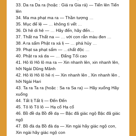
33. Da ra Da ra (hoặc : Giá ra Gia rá) — Tiến lên Tiến
lên
34. Ma ma phạt ma ra — Thần tượng …
35. Mục đế lệ — … không tì vết …
36. Di hê di hê — … Hãy đến, hãy đến…
37. Thất na Thất na — … với con rắn màu đen …
38. A ra sấm Phật ra xá lị — … phá hủy …
39. Phạt sa phạt sấm — …chất độc …
40. Phật ra xá da — … Đấng Tối cao
41. Hô lô Hô lô ma ra — Xin nhanh lên, xin nhanh lên,
hỡi Ngài Dũng Mãnh
42. Hô lô Hô lô hê rị — Xin nhanh lên , Xin nhanh lên ,
hỡi Ngài Hari
43. Ta ra Ta ra (hoặc : Sa ra Sa ra) — Hãy xuống Hãy
xuống
44. Tất lị Tất lị — Đến Đến
45. Tô lô Tô lô — Hạ cố Hạ cố
46. Bồ đề dạ Bồ đề dạ — Bậc đã giác ngộ Bậc đã giác
ngộ
47. Bồ đà dạ Bồ đà dạ — Xin ngài hãy giác ngộ con,
Xin ngài hãy giác ngộ con