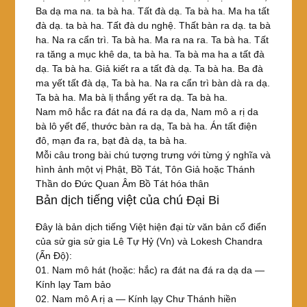
Ba dạ ma na. ta bà ha. Tất đà dạ. Ta bà ha. Ma ha tất
đà dạ. ta bà ha. Tất đà du nghệ. Thất bàn ra dạ. ta bà
ha. Na ra cẩn trì. Ta bà ha. Ma ra na ra. Ta bà ha. Tất
ra tăng a mục khê da, ta bà ha. Ta bà ma ha a tất đà
dạ. Ta bà ha. Giả kiết ra a tất đà dạ. Ta bà ha. Ba đà
ma yết tất đà dạ, Ta bà ha. Na ra cẩn trì bàn dà ra dạ.
Ta bà ha. Ma bà lị thắng yết ra dạ. Ta bà ha.
Nam mô hắc ra đát na đá ra dạ da, Nam mô a rị da
bà lô yết đế, thước bàn ra dạ, Ta bà ha. Án tất điện
đô, mạn đa ra, bạt đà dạ, ta bà ha.
Mỗi câu trong bài chú tượng trưng với từng ý nghĩa và
hình ảnh một vị Phật, Bồ Tát, Tôn Giả hoặc Thánh
Thần do Đức Quan Âm Bồ Tát hóa thân
Bản dịch tiếng việt của chú Đại Bi
Đây là bản dịch tiếng Việt hiện đại từ văn bản cổ điển
của sử gia sử gia Lê Tự Hỷ (Vn) và Lokesh Chandra
(Ấn Độ):
01. Nam mô hát (hoặc: hắc) ra đát na đá ra dạ da —
Kính lạy Tam bảo
02. Nam mô A rị a — Kính lạy Chư Thánh hiền