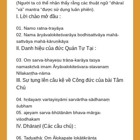
(Người ta có thể nhận thấy rằng các thuật ngữ “dhāraī
“và” mantra “được sử dụng luân phiên).
I. Lời chào mở đầu :
01. Namo ratna-trayāya
02. Nama āryāvalokiteśvarāya bodhisattvāya mahā-
sattvāya mahā-kāruṇikāya
II. Danh hiệu của đức Quán Tự Tại :
03. Oṃ sarva-bhayeṣu trāṇa-karāya tasya
namaskṛtvā imam Āryāvalokiteśvara-stavanaṃ
Nīlakaṇṭha-nāma
III. Sự tụng lên câu kệ về Công đức của bài Tâm
Chú
04. hṛdayaṃ vartayisyāmi sarvārtha-sādhanaṃ
śubham
05. ajeyam sarva-bhūtānām bhava-mārga-
viśodhakam
IV. Dhāraṇī (Các câu chú) :
06. Tadyathā: Om Ālokapate lokātikrānta