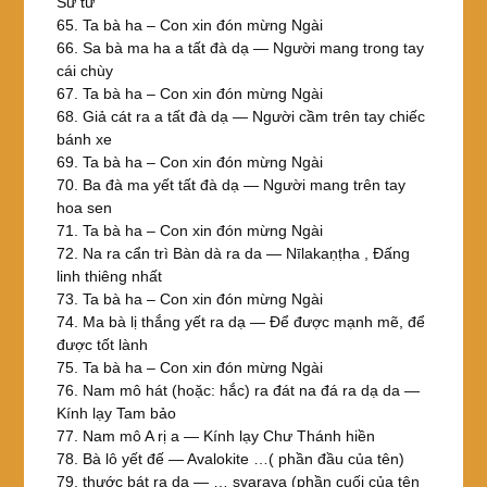
Sư tử
65. Ta bà ha – Con xin đón mừng Ngài
66. Sa bà ma ha a tất đà dạ — Người mang trong tay
cái chùy
67. Ta bà ha – Con xin đón mừng Ngài
68. Giả cát ra a tất đà dạ — Người cầm trên tay chiếc
bánh xe
69. Ta bà ha – Con xin đón mừng Ngài
70. Ba đà ma yết tất đà dạ — Người mang trên tay
hoa sen
71. Ta bà ha – Con xin đón mừng Ngài
72. Na ra cẩn trì Bàn dà ra da — Nīlakaṇṭha , Đấng
linh thiêng nhất
73. Ta bà ha – Con xin đón mừng Ngài
74. Ma bà lị thắng yết ra dạ — Để được mạnh mẽ, để
được tốt lành
75. Ta bà ha – Con xin đón mừng Ngài
76. Nam mô hát (hoặc: hắc) ra đát na đá ra dạ da —
Kính lạy Tam bảo
77. Nam mô A rị a — Kính lạy Chư Thánh hiền
78. Bà lô yết đế — Avalokite …( phần đầu của tên)
79. thước bát ra da — … svaraya (phần cuối của tên