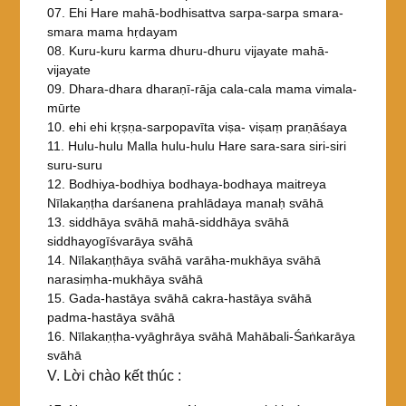
07. Ehi Hare mahā-bodhisattva sarpa-sarpa smara-
smara mama hṛdayam
08. Kuru-kuru karma dhuru-dhuru vijayate mahā-
vijayate
09. Dhara-dhara dharaṇī-rāja cala-cala mama vimala-
mūrte
10. ehi ehi kṛṣṇa-sarpopavīta viṣa- viṣaṃ praṇāśaya
11. Hulu-hulu Malla hulu-hulu Hare sara-sara siri-siri
suru-suru
12. Bodhiya-bodhiya bodhaya-bodhaya maitreya
Nīlakaṇṭha darśanena prahlādaya manaḥ svāhā
13. siddhāya svāhā mahā-siddhāya svāhā
siddhayogīśvarāya svāhā
14. Nīlakaṇṭhāya svāhā varāha-mukhāya svāhā
narasiṃha-mukhāya svāhā
15. Gada-hastāya svāhā cakra-hastāya svāhā
padma-hastāya svāhā
16. Nīlakaṇṭha-vyāghrāya svāhā Mahābali-Śaṅkarāya
svāhā
V. Lời chào kết thúc :