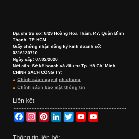
Địa chỉ trụ sở: 8/29 Hoàng Hoa Thám, P.7, Quận Bình
Thạnh, TP. HCM
Giấy chứng nhận đăng ký kinh doanh số:
0316130710
Ngày cấp: 07/02/2020
Nới cấp: Sở kế hoạch và đầu tư Tp. Hồ Chí Minh
CHÍNH SÁCH CÔNG TY:
Chính sách quy định chung
Chính sách bảo mật thông tin
Liên kết
F
In
Pi
Li
T
Y
Y
a
st
nt
n
wi
o
o
c
a
er
k
tt
u
u
Thông tin liên hệ: