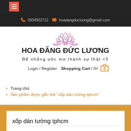
Skip
0934502712
hoadangducluong@gmail.com
to
content
HOA ĐĂNG ĐỨC LƯƠNG
Để những ước mơ thành sự thật <3
Login / Register
Shopping Cart
/
0
₫
0
Trang chủ
Sản phẩm được gắn thẻ “xốp dán tường tphcm”
xốp dán tường tphcm