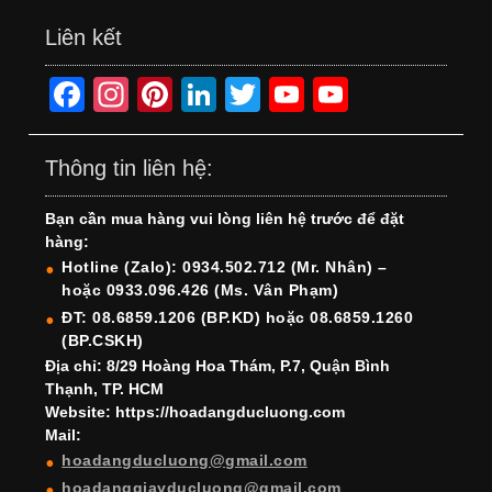
Liên kết
F
In
Pi
Li
T
Y
Y
a
st
nt
n
wi
o
o
c
a
er
k
tt
u
u
Thông tin liên hệ:
e
gr
e
e
er
T
T
Bạn cần mua hàng vui lòng liên hệ trước để đặt
b
a
st
dI
u
u
hàng:
o
m
n
b
b
Hotline (Zalo): 0934.502.712 (Mr. Nhân) –
hoặc 0933.096.426 (Ms. Vân Phạm)
o
e
e
ĐT: 08.6859.1206 (BP.KD) hoặc 08.6859.1260
k
C
(BP.CSKH)
h
Địa chỉ: 8/29 Hoàng Hoa Thám, P.7, Quận Bình
Thạnh, TP. HCM
a
Website: https://hoadangducluong.com
Mail:
n
hoadangducluong@gmail.com
n
hoadanggiayducluong@gmail.com