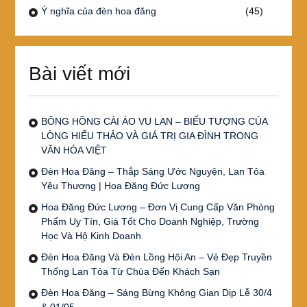
Ý nghĩa của đèn hoa đăng
(45)
Bài viết mới
BÔNG HỒNG CÀI ÁO VU LAN – BIỂU TƯỢNG CỦA
LÒNG HIẾU THẢO VÀ GIÁ TRỊ GIA ĐÌNH TRONG
VĂN HÓA VIỆT
Đèn Hoa Đăng – Thắp Sáng Ước Nguyện, Lan Tỏa
Yêu Thương | Hoa Đăng Đức Lương
Hoa Đăng Đức Lương – Đơn Vị Cung Cấp Văn Phòng
Phẩm Uy Tín, Giá Tốt Cho Doanh Nghiệp, Trường
Học Và Hộ Kinh Doanh
Đèn Hoa Đăng Và Đèn Lồng Hội An – Vẻ Đẹp Truyền
Thống Lan Tỏa Từ Chùa Đến Khách Sạn
Đèn Hoa Đăng – Sáng Bừng Không Gian Dịp Lễ 30/4
& 01/05