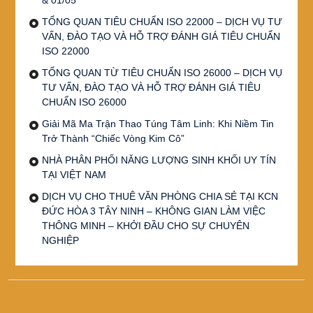
TỔNG QUAN TIÊU CHUẨN ISO 22000 – DỊCH VỤ TƯ
VẤN, ĐÀO TẠO VÀ HỖ TRỢ ĐÁNH GIÁ TIÊU CHUẨN
ISO 22000
TỔNG QUAN TỪ TIÊU CHUẨN ISO 26000 – DỊCH VỤ
TƯ VẤN, ĐÀO TẠO VÀ HỖ TRỢ ĐÁNH GIÁ TIÊU
CHUẨN ISO 26000
Giải Mã Ma Trận Thao Túng Tâm Linh: Khi Niềm Tin
Trở Thành “Chiếc Vòng Kim Cô”
NHÀ PHÂN PHỐI NĂNG LƯỢNG SINH KHỐI UY TÍN
TẠI VIỆT NAM
DỊCH VỤ CHO THUÊ VĂN PHÒNG CHIA SẺ TẠI KCN
ĐỨC HÒA 3 TÂY NINH – KHÔNG GIAN LÀM VIỆC
THÔNG MINH – KHỞI ĐẦU CHO SỰ CHUYÊN
NGHIỆP