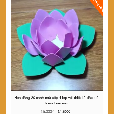
GIẢM GIÁ!
Hoa đăng 20 cánh mút xốp 4 lớp với thiết kế đặc biệt
hoàn toàn mới.
Giá
Giá
15,000
₫
14,500
₫