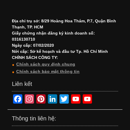
Địa chỉ trụ sở: 8/29 Hoàng Hoa Thám, P.7, Quận Bình
Thạnh, TP. HCM
Giấy chứng nhận đăng ký kinh doanh số:
0316130710
Ngày cấp: 07/02/2020
Nới cấp: Sở kế hoạch và đầu tư Tp. Hồ Chí Minh
CHÍNH SÁCH CÔNG TY:
Chính sách quy định chung
Chính sách bảo mật thông tin
Liên kết
F
In
Pi
Li
T
Y
Y
a
st
nt
n
wi
o
o
c
a
er
k
tt
u
u
Thông tin liên hệ:
e
gr
e
e
er
T
T