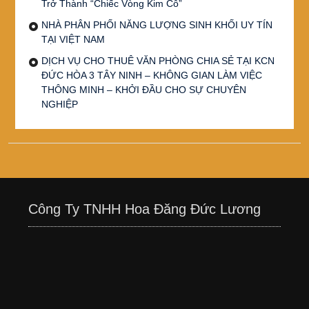
Trở Thành “Chiếc Vòng Kim Cô”
NHÀ PHÂN PHỐI NĂNG LƯỢNG SINH KHỐI UY TÍN
TẠI VIỆT NAM
DỊCH VỤ CHO THUÊ VĂN PHÒNG CHIA SẺ TẠI KCN
ĐỨC HÒA 3 TÂY NINH – KHÔNG GIAN LÀM VIỆC
THÔNG MINH – KHỞI ĐẦU CHO SỰ CHUYÊN
NGHIỆP
Công Ty TNHH Hoa Đăng Đức Lương