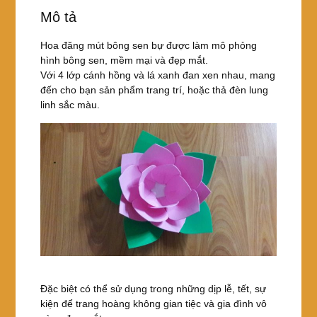
e
er
e
e
Mô tả
b
st
o
Hoa đăng mút bông sen bự được làm mô phỏng
hình bông sen, mềm mại và đẹp mắt.
o
Với 4 lớp cánh hồng và lá xanh đan xen nhau, mang
k
đến cho bạn sản phẩm trang trí, hoặc thả đèn lung
linh sắc màu.
Đặc biệt có thể sử dụng trong những dịp lễ, tết, sự
kiện để trang hoàng không gian tiệc và gia đình vô