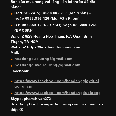
Bạn cần mua hàng vui lòng liên hệ trước để đặt
b
a
st
dI
u
u
hàng:
o
m
n
b
b
Hotline (Zalo): 0934.502.712 (Mr. Nhân) –
hoặc 0933.096.426 (Ms. Vân Phạm)
o
e
e
ĐT: 08.6859.1206 (BP.KD) hoặc 08.6859.1260
k
C
(BP.CSKH)
h
Địa chỉ: 8/29 Hoàng Hoa Thám, P.7, Quận Bình
Thạnh, TP. HCM
a
Website: https://hoadangducluong.com
Mail:
n
hoadangducluong@gmail.com
n
hoadanggiayducluong@gmail.com
el
Facebook:
https://www.facebook.com/hoadanggiayducl
uonghcm
https://www.facebook.com/hoadangducluong
Skype: phamthivan272
Hoa Đăng Đức Lương – Để những ước mơ thành sự
thật <3