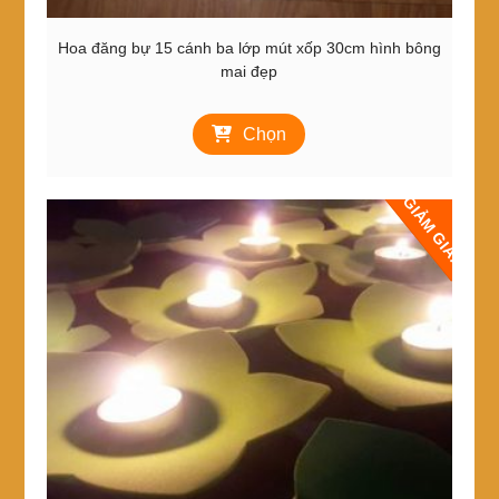
Hoa đăng bự 15 cánh ba lớp mút xốp 30cm hình bông
mai đẹp
Sản
Chọn
phẩm
này
có
GIẢM GIÁ!
nhiều
biến
thể.
Các
tùy
chọn
có
thể
được
chọn
trên
trang
sản