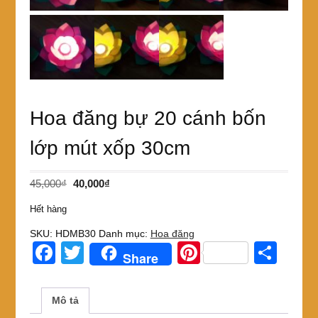
Hoa đăng bự 20 cánh bốn
lớp mút xốp 30cm
Giá
Giá
45,000
₫
40,000
₫
gốc
hiện
Hết hàng
là:
tại
45,000₫.
là:
SKU:
HDMB30
Danh mục:
Hoa đăng
40,000₫.
F
T
Pi
S
Share
a
wi
nt
h
c
tt
er
ar
Mô tả