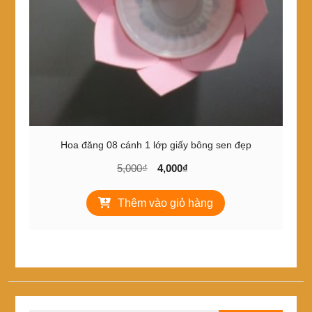
Hoa đăng 08 cánh 1 lớp giấy bông sen đẹp
Giá
Giá
5,000
₫
4,000
₫
gốc
hiện
là:
tại
Thêm vào giỏ hàng
5,000₫.
là:
4,000₫.