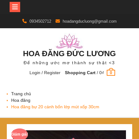
Skip
0934502712
hoadangducluong@gmail.com
to
content
HOA ĐĂNG ĐỨC LƯƠNG
Để những ước mơ thành sự thật <3
Login / Register
Shopping Cart
/
0
₫
0
Trang chủ
Hoa đăng
Hoa đăng bự 20 cánh bốn lớp mút xốp 30cm
Giảm giá!