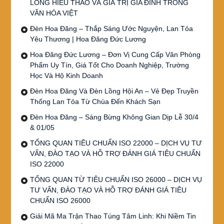
LÒNG HIẾU THẢO VÀ GIÁ TRỊ GIA ĐÌNH TRONG
VĂN HÓA VIỆT
Đèn Hoa Đăng – Thắp Sáng Ước Nguyện, Lan Tỏa
Yêu Thương | Hoa Đăng Đức Lương
Hoa Đăng Đức Lương – Đơn Vị Cung Cấp Văn Phòng
Phẩm Uy Tín, Giá Tốt Cho Doanh Nghiệp, Trường
Học Và Hộ Kinh Doanh
Đèn Hoa Đăng Và Đèn Lồng Hội An – Vẻ Đẹp Truyền
Thống Lan Tỏa Từ Chùa Đến Khách Sạn
Đèn Hoa Đăng – Sáng Bừng Không Gian Dịp Lễ 30/4
& 01/05
TỔNG QUAN TIÊU CHUẨN ISO 22000 – DỊCH VỤ TƯ
VẤN, ĐÀO TẠO VÀ HỖ TRỢ ĐÁNH GIÁ TIÊU CHUẨN
ISO 22000
TỔNG QUAN TỪ TIÊU CHUẨN ISO 26000 – DỊCH VỤ
TƯ VẤN, ĐÀO TẠO VÀ HỖ TRỢ ĐÁNH GIÁ TIÊU
CHUẨN ISO 26000
Giải Mã Ma Trận Thao Túng Tâm Linh: Khi Niềm Tin