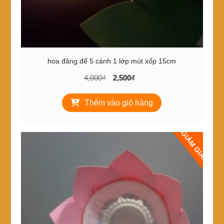
phẩm
hoa đăng đế 5 cánh 1 lớp mút xốp 15cm
Giá
Giá
4,000
₫
2,500
₫
gốc
hiện
là:
tại
Thêm vào giỏ hàng
4,000₫.
là:
2,500₫.
GIẢM GIÁ!