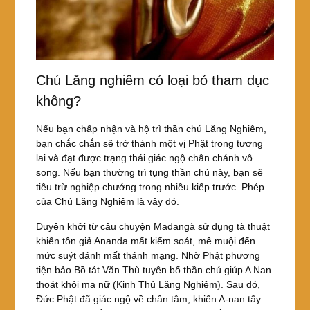
Chú Lăng nghiêm có loại bỏ tham dục
không?
Nếu bạn chấp nhận và hộ trì thần chú Lăng Nghiêm,
bạn chắc chắn sẽ trở thành một vị Phật trong tương
lai và đạt được trạng thái giác ngộ chân chánh vô
song. Nếu bạn thường trì tụng thần chú này, bạn sẽ
tiêu trừ nghiệp chướng trong nhiều kiếp trước. Phép
của Chú Lăng Nghiêm là vậy đó.
Duyên khởi từ câu chuyện Madangà sử dụng tà thuật
khiến tôn giả Ananda mất kiểm soát, mê muội đến
mức suýt đánh mất thánh mạng. Nhờ Phật phương
tiện bảo Bồ tát Văn Thù tuyên bố thần chú giúp A Nan
thoát khỏi ma nữ (Kinh Thủ Lăng Nghiêm). Sau đó,
Đức Phật đã giác ngộ về chân tâm, khiến A-nan tẩy