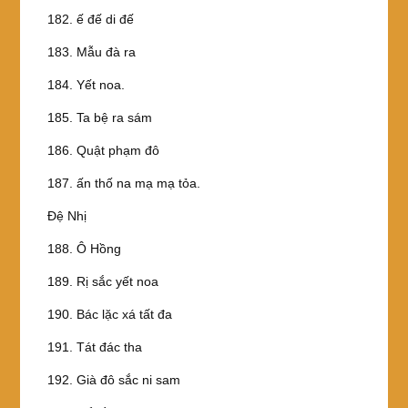
182. ế đế di đế
183. Mẫu đà ra
184. Yết noa.
185. Ta bệ ra sám
186. Quật phạm đô
187. ấn thố na mạ mạ tỏa.
Ðệ Nhị
188. Ô Hồng
189. Rị sắc yết noa
190. Bác lặc xá tất đa
191. Tát đác tha
192. Già đô sắc ni sam