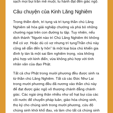
sạch mọi bụi trần mê muội, tu hành đạt đến giác ngộ.
Câu chuyện của Kinh Lăng Nghiêm
Trong thiền định, trì tụng và trì tụng thần chú Lăng
Nghiêm sẽ hóa giải nghiệp chướng và phá bỏ những
chướng ngại trên con đường tu tập. Tuy nhiên, nếu
dịch thành “Người nào trì Chú Lăng Nghiêm thì không
thể có vợ. Hoặc dù có vợ nhưng trì tụngThần chú này
cũng sẽ dẫn đến ly hôn” là một loại bùa chú khiến gia
đình ly tán là một sai lầm nghiêm trọng, vừa không
phù hợp với kinh điển, vừa không phù hợp với tính
nhân văn của đạo Phật.
Tất cả chư Phật trong mười phương đều được sinh ra
từ thần chú Lăng Nghiêm. Tất cả các Đức Như Lai
trong mười phương đều đã nương vào thần chú này
để đạt được giác ngộ vô thượng chánh đẳng chánh
giác. Các ngài ứng thân nhiều như số hạt bụi của các
cõi nước để chuyển pháp luân, giáo hóa chúng sinh,
thọ ký cho chúng sinh trong mười phương, cứu độ
chúng sinh khỏi khổ đau, và làm cho tất cả chúng sinh