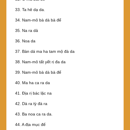
33. Ta hê dạ da.
34. Nam-mô bà dà bà đế
35. Na ra dả
36. Noa da
37. Bàn dá ma ha tam mộ đà da
38. Nam-mô tất yết rị đa da
39. Nam-mô bà dà bà đế
40. Ma ha ca ra da
41. Ðịa rị bác lặc na
42. Dà ra tỳ đà ra
43. Ba noa ca ra da.
44. A địa mục đế