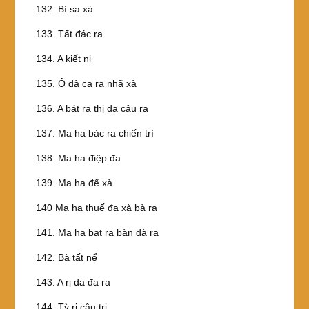
132. Bí sa xá
133. Tất đác ra
134. A kiết ni
135. Ô đà ca ra nhã xà
136. A bát ra thị đa câu ra
137. Ma ha bác ra chiến trì
138. Ma ha điệp đa
139. Ma ha đế xà
140 Ma ha thuế đa xà bà ra
141. Ma ha bạt ra bàn đà ra
142. Bà tất nể
143. A rị da đa ra
144. Tỳ rị câu tri