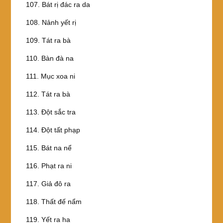
107. Bát rị đác ra da
108. Nảnh yết rị
109. Tát ra bà
110. Bàn đà na
111. Mục xoa ni
112. Tát ra bà
113. Ðột sắc tra
114. Ðột tất phạp
115. Bát na nể
116. Phạt ra ni
117. Giả đô ra
118. Thất đế nẩm
119. Yết ra ha