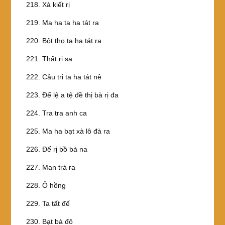
218. Xà kiết rị
219. Ma ha ta ha tát ra
220. Bột thọ ta ha tát ra
221. Thất rị sa
222. Câu tri ta ha tát nê
223. Ðế lệ a tệ đề thị bà rị đa
224. Tra tra anh ca
225. Ma ha bạt xà lô đà ra
226. Ðế rị bồ bà na
227. Man trà ra
228. Ô hồng
229. Ta tất đế
230. Bạt bà đô