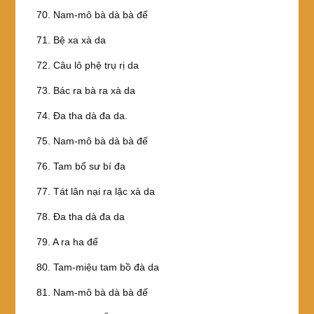
70. Nam-mô bà dà bà đế
71. Bệ xa xà da
72. Câu lô phệ trụ rị da
73. Bác ra bà ra xà da
74. Ða tha dà đa da.
75. Nam-mô bà dà bà đế
76. Tam bổ sư bí đa
77. Tát lân nại ra lặc xà da
78. Ða tha dà đa da
79. A ra ha đế
80. Tam-miệu tam bồ đà da
81. Nam-mô bà dà bà đế