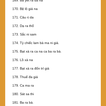
169. Bà yết ra đá na
170. Bệ lô giá na
171. Câu rị da
172. Dạ ra thố
173. Sắc ni sam
174. Tỳ chiếc lam bà ma ni giá.
175. Bạt xà ra ca na ca ba ra bà.
176. Lồ xà na
177. Bạt xà ra đốn trỉ giá
178. Thuế đa giá
179. Ca ma ra
180. Sát sa thi
181. Ba ra bà.