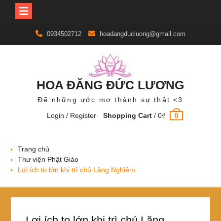
Skip
0934502712
hoadangducluong@gmail.com
to
content
HOA ĐĂNG ĐỨC LƯƠNG
Để những ước mơ thành sự thật <3
Login / Register
Shopping Cart
/
0
₫
0
Trang chủ
Thư viện Phật Giáo
Lợi ích to lớn khi trì chú Lăng Nghiêm
Lợi ích to lớn khi trì chú Lăng