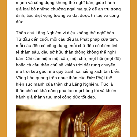
mạnh và công dụng không thể nghĩ bàn, giúp hành
giả loại bỏ những chướng ngại ma quỷ để an trụ trong
định, tiêu diệt vọng tưởng và đạt được trí tuệ và công
đức.
Thần chú Lăng Nghiêm vi diệu không thể nghĩ bàn.
Từ đầu đến cuối, mỗi câu đều là Phật pháp cửa tâm,
mỗi câu đều có công dụng, mỗi chữ đều có điểm tinh
tế thâm sâu, đều sở hữu thần thông không thể nghĩ
bàn. Chỉ cần niệm một câu, một chữ, một hội (một đệ)
hoặc cả câu thần chú sẽ khiến trời đất rung chuyển,
ma trời kêu gào, ma quỷ tránh xa, xiềng xích tan biến.
Vầng hào quang trên nhục thân của Đức Phật thể
hiện sức mạnh của thần chú Lăng Nghiêm. Tức là
thần chú có khả năng phá tan mọi bóng tối và khiến
hành giả thành tựu mọi công đức tốt đẹp.