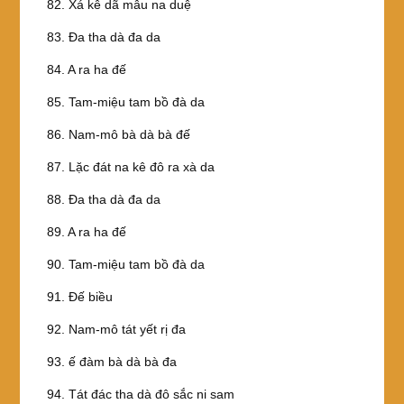
82. Xá kê dã mẫu na duệ
83. Ða tha dà đa da
84. A ra ha đế
85. Tam-miệu tam bồ đà da
86. Nam-mô bà dà bà đế
87. Lặc đát na kê đô ra xà da
88. Ða tha dà đa da
89. A ra ha đế
90. Tam-miệu tam bồ đà da
91. Ðế biều
92. Nam-mô tát yết rị đa
93. ế đàm bà dà bà đa
94. Tát đác tha dà đô sắc ni sam