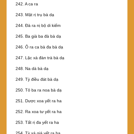
242. A ca ra
243. Mật rị trụ bà dạ
244. Ðà ra nị bộ di kiếm
245. Ba già ba đà bà dạ
246. Ô ra ca bà đa bà dạ
247. Lặc xà đàn trà bà dạ
248. Na dà bà dạ
249. Tỳ điều đát bà dạ
250. Tô ba ra noa bà dạ
251. Dược xoa yết ra ha
252. Ra xoa tư yết ra ha
253. Tất rị đa yết ra ha
254. Tỳ xá giá yết ra ha