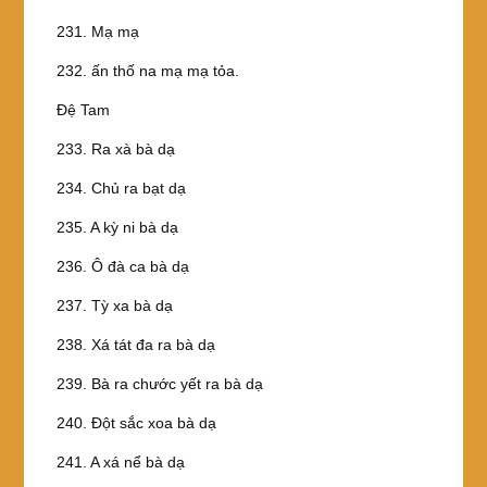
231. Mạ mạ
232. ấn thố na mạ mạ tỏa.
Ðệ Tam
233. Ra xà bà dạ
234. Chủ ra bạt dạ
235. A kỳ ni bà dạ
236. Ô đà ca bà dạ
237. Tỳ xa bà dạ
238. Xá tát đa ra bà dạ
239. Bà ra chước yết ra bà dạ
240. Ðột sắc xoa bà dạ
241. A xá nể bà dạ