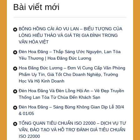
Bài viết mới
BÔNG HỒNG CÀI ÁO VU LAN – BIỂU TƯỢNG CỦA
LÒNG HIẾU THẢO VÀ GIÁ TRỊ GIA ĐÌNH TRONG
VĂN HÓA VIỆT
Đèn Hoa Đăng – Thắp Sáng Ước Nguyện, Lan Tỏa
Yêu Thương | Hoa Đăng Đức Lương
Hoa Đăng Đức Lương – Đơn Vị Cung Cấp Văn Phòng
Phẩm Uy Tín, Giá Tốt Cho Doanh Nghiệp, Trường
Học Và Hộ Kinh Doanh
Đèn Hoa Đăng Và Đèn Lồng Hội An – Vẻ Đẹp Truyền
Thống Lan Tỏa Từ Chùa Đến Khách Sạn
Đèn Hoa Đăng – Sáng Bừng Không Gian Dịp Lễ 30/4
& 01/05
TỔNG QUAN TIÊU CHUẨN ISO 22000 – DỊCH VỤ TƯ
VẤN, ĐÀO TẠO VÀ HỖ TRỢ ĐÁNH GIÁ TIÊU CHUẨN
ISO 22000