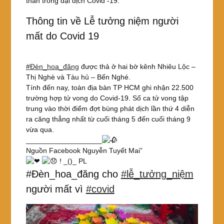
thân trong đại dịch Covid -19.
Thông tin về Lễ tưởng niệm người
mất do Covid 19
#Đèn_hoa_đăng
được thả ở hai bờ kênh Nhiêu Lộc –
Thị Nghè và Tàu hủ – Bến Nghé.
Tính đến nay, toàn địa bàn TP HCM ghi nhận 22.500
trường hợp tử vong do Covid-19. Số ca tử vong tập
trung vào thời điểm đợt bùng phát dịch lần thứ 4 diễn
ra căng thẳng nhất từ cuối tháng 5 đến cuối tháng 9
vừa qua.
___________________
Nguồn Facebook Nguyễn Tuyết Mai”
! _()_ PL
#Đèn_hoa_đăng cho
#lễ_tưởng_niệm
người mất vì
#covid