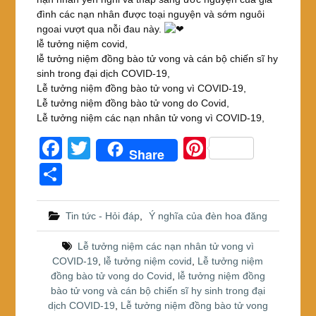
đình các nạn nhân được toại nguyện và sớm nguôi
ngoai vượt qua nỗi đau này.
lễ tưởng niệm covid,
lễ tưởng niệm đồng bào tử vong và cán bộ chiến sĩ hy
sinh trong đại dịch COVID-19,
Lễ tưởng niệm đồng bào tử vong vì COVID-19,
Lễ tưởng niệm đồng bào tử vong do Covid,
Lễ tưởng niệm các nạn nhân tử vong vì COVID-19,
F
T
Pi
Share
a
wi
nt
S
c
tt
er
h
e
er
e
ar
Tin tức - Hỏi đáp
,
Ý nghĩa của đèn hoa đăng
b
st
e
Lễ tưởng niệm các nạn nhân tử vong vì
o
COVID-19
,
lễ tưởng niệm covid
,
Lễ tưởng niệm
đồng bào tử vong do Covid
,
lễ tưởng niệm đồng
o
bào tử vong và cán bộ chiến sĩ hy sinh trong đại
k
dịch COVID-19
,
Lễ tưởng niệm đồng bào tử vong