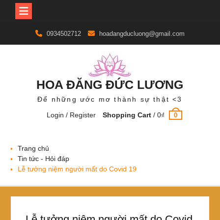
Skip
0934502712
hoadangducluong@gmail.com
to
content
HOA ĐĂNG ĐỨC LƯƠNG
Để những ước mơ thành sự thật <3
Login / Register
Shopping Cart
/
0
₫
0
Trang chủ
Tin tức - Hỏi đáp
Lễ tưởng niệm người mất do Covid 19
Lễ tưởng niệm người mất do Covid