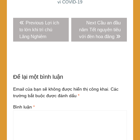
vì COVID-19
Điều
Previous
Next
Previous
Lợi ích
Next
Cầu an đầu
hướng
post:
post:
to lớn khi trì chú
năm Tết nguyên tiêu
bài
Lăng Nghiêm
với đèn hoa đăng
viết
Để lại một bình luận
Email của bạn sẽ không được hiển thị công khai.
Các
trường bắt buộc được đánh dấu
*
Bình luận
*