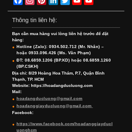
F
In
Pi
Li
T
Y
Y
a
st
nt
n
wi
o
o
c
a
er
k
tt
u
u
Thông tin liên hệ:
e
gr
e
e
er
T
T
Bạn cần mua hàng vui lòng liên hệ trước để đặt
b
a
st
dI
u
u
hàng:
o
m
n
b
b
Hotline (Zalo): 0934.502.712 (Mr. Nhân) –
hoặc 0933.096.426 (Ms. Vân Phạm)
o
e
e
ĐT: 08.6859.1206 (BP.KD) hoặc 08.6859.1260
k
C
(BP.CSKH)
h
Địa chỉ: 8/29 Hoàng Hoa Thám, P.7, Quận Bình
Thạnh, TP. HCM
a
Website: https://hoadangducluong.com
Mail:
n
hoadangducluong@gmail.com
n
hoadanggiayducluong@gmail.com
el
Facebook:
https://www.facebook.com/hoadanggiayducl
uonghcm