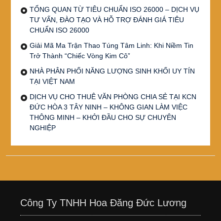
TỔNG QUAN TỪ TIÊU CHUẨN ISO 26000 – DỊCH VỤ
TƯ VẤN, ĐÀO TẠO VÀ HỖ TRỢ ĐÁNH GIÁ TIÊU
CHUẨN ISO 26000
Giải Mã Ma Trận Thao Túng Tâm Linh: Khi Niềm Tin
Trở Thành “Chiếc Vòng Kim Cô”
NHÀ PHÂN PHỐI NĂNG LƯỢNG SINH KHỐI UY TÍN
TẠI VIỆT NAM
DỊCH VỤ CHO THUÊ VĂN PHÒNG CHIA SẺ TẠI KCN
ĐỨC HÒA 3 TÂY NINH – KHÔNG GIAN LÀM VIỆC
THÔNG MINH – KHỞI ĐẦU CHO SỰ CHUYÊN
NGHIỆP
Công Ty TNHH Hoa Đăng Đức Lương