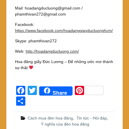
Mail: hoadangducluong@gmail.com /
phamthivan272@gmail.com
Facebook:
https://www.facebook.com/hoadanggiayducluonghcm/
Skype: phamthivan272
Web:
http://hoadangducluong.com/
Hoa đăng giấy Đức Lương – Để những ước mơ thành
sự thật
F
T
Pi
Share
a
wi
nt
S
c
tt
er
h
e
er
e
ar
Cách mua đèn hoa đăng
,
Tin tức - Hỏi đáp
,
Ý nghĩa của đèn hoa đăng
b
st
e