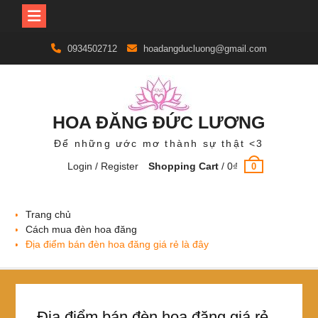
Skip
0934502712
hoadangducluong@gmail.com
to
content
HOA ĐĂNG ĐỨC LƯƠNG
Để những ước mơ thành sự thật <3
Login / Register
Shopping Cart
/
0
₫
0
Trang chủ
Cách mua đèn hoa đăng
Địa điểm bán đèn hoa đăng giá rẻ là đây
Địa điểm bán đèn hoa đăng giá rẻ