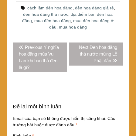
o
cách làm đèn hoa đăng
,
đèn hoa đăng giá rẻ
,
đèn hoa đăng thả nước
,
địa điểm bán đèn hoa
o
đăng
,
mua đèn hoa đăng
,
mua đèn hoa đăng ở
k
đâu
,
mua hoa đăng
Điều
Previous
Next
Previous
Ý nghĩa
Next
Đèn hoa đăng
hướng
post:
post:
hoa đăng mùa Vu
thả nước mừng Lễ
bài
Lan khi bạn thả đèn
Phật đản
viết
là gì?
Để lại một bình luận
Email của bạn sẽ không được hiển thị công khai.
Các
trường bắt buộc được đánh dấu
*
Bình luận
*