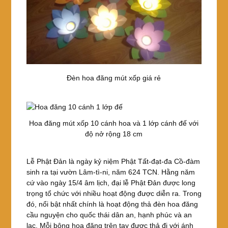
Đèn hoa đăng mút xốp giá rẻ
Hoa đăng mút xốp 10 cánh hoa và 1 lớp cánh đế với
độ nở rộng 18 cm
Lễ Phật Đản là ngày kỷ niệm Phật Tất-đạt-đa Cồ-đàm
sinh ra tại vườn Lâm-tì-ni, năm 624 TCN. Hằng năm
cứ vào ngày 15/4 âm lịch, đại lễ Phật Đản được long
trọng tổ chức với nhiều hoạt động được diễn ra. Trong
đó, nổi bật nhất chính là hoạt động thả đèn hoa đăng
cầu nguyện cho quốc thái dân an, hạnh phúc và an
lạc. Mỗi bông hoa đăng trên tay được thả đi với ánh