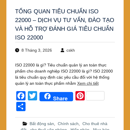
TỔNG QUAN TIÊU CHUẨN ISO
22000 – DỊCH VỤ TƯ VẤN, ĐÀO TẠO
VÀ HỖ TRỢ ĐÁNH GIÁ TIÊU CHUẨN
ISO 22000
8 Tháng 3, 2026
cskh
ISO 22000 là gì? Tiêu chuẩn quản lý an toàn thực
phẩm cho doanh nghiệp ISO 22000 là gì? ISO 22000
là tiêu chuẩn quy định các yêu cầu đối với hệ thống
quản lý an toàn thực phẩm nhằm
Xem chi tiết
F
T
Pi
Share
a
wi
nt
S
c
tt
er
h
e
er
e
ar
Bất động sản
,
Chính sách
,
Cho thuê nhà
đất - cho thuê văn phòng
,
Hiến pháp
,
Mua bán