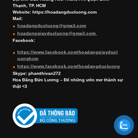
h
Thạnh, TP. HCM
a
Website: https://hoadangducluong.com
Mail:
n
hoadangducluong@gmail.com
n
hoadanggiayducluong@gmail.com
el
Facebook:
https://www.facebook.com/hoadanggiayducl
uonghcm
https://www.facebook.com/hoadangducluong
Skype: phamthivan272
Hoa Đăng Đức Lương – Để những ước mơ thành sự
thật <3