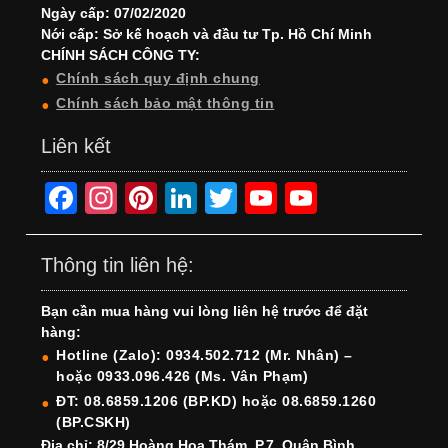
Ngày cấp: 07/02/2020
Nới cấp: Sở kế hoạch và đầu tư Tp. Hồ Chí Minh
CHÍNH SÁCH CÔNG TY:
Chính sách quy định chung
Chính sách bảo mật thông tin
Liên kết
F
In
Pi
Li
T
Y
Y
a
st
nt
n
wi
o
o
c
a
er
k
tt
u
u
Thông tin liên hệ:
e
gr
e
e
er
T
T
Bạn cần mua hàng vui lòng liên hệ trước để đặt
b
a
st
dI
u
u
hàng:
o
m
n
b
b
Hotline (Zalo): 0934.502.712 (Mr. Nhân) –
hoặc 0933.096.426 (Ms. Vân Phạm)
o
e
e
ĐT: 08.6859.1206 (BP.KD) hoặc 08.6859.1260
k
C
(BP.CSKH)
Địa chỉ: 8/29 Hoàng Hoa Thám, P.7, Quận Bình