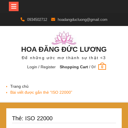
Skip
0934502712
hoadangducluong@gmail.com
to
content
HOA ĐĂNG ĐỨC LƯƠNG
Để những ước mơ thành sự thật <3
Login / Register
Shopping Cart
/
0
₫
0
Trang chủ
Bài viết được gắn thẻ “ISO 22000”
Thẻ:
ISO 22000