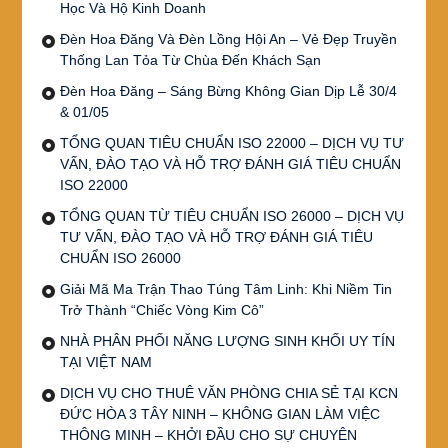
Học Và Hộ Kinh Doanh
Đèn Hoa Đăng Và Đèn Lồng Hội An – Vẻ Đẹp Truyền
Thống Lan Tỏa Từ Chùa Đến Khách Sạn
Đèn Hoa Đăng – Sáng Bừng Không Gian Dịp Lễ 30/4
& 01/05
TỔNG QUAN TIÊU CHUẨN ISO 22000 – DỊCH VỤ TƯ
VẤN, ĐÀO TẠO VÀ HỖ TRỢ ĐÁNH GIÁ TIÊU CHUẨN
ISO 22000
TỔNG QUAN TỪ TIÊU CHUẨN ISO 26000 – DỊCH VỤ
TƯ VẤN, ĐÀO TẠO VÀ HỖ TRỢ ĐÁNH GIÁ TIÊU
CHUẨN ISO 26000
Giải Mã Ma Trận Thao Túng Tâm Linh: Khi Niềm Tin
Trở Thành “Chiếc Vòng Kim Cô”
NHÀ PHÂN PHỐI NĂNG LƯỢNG SINH KHỐI UY TÍN
TẠI VIỆT NAM
DỊCH VỤ CHO THUÊ VĂN PHÒNG CHIA SẺ TẠI KCN
ĐỨC HÒA 3 TÂY NINH – KHÔNG GIAN LÀM VIỆC
THÔNG MINH – KHỞI ĐẦU CHO SỰ CHUYÊN