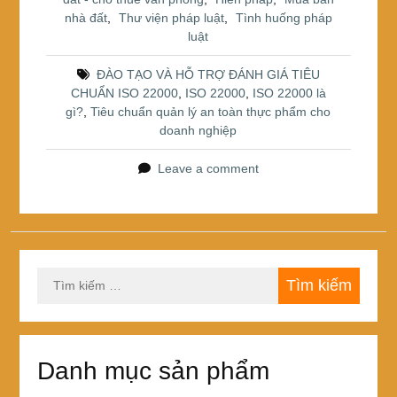
b
st
e
nhà đất
,
Thư viện pháp luật
,
Tình huống pháp
o
luật
o
ĐÀO TẠO VÀ HỖ TRỢ ĐÁNH GIÁ TIÊU
k
CHUẨN ISO 22000
,
ISO 22000
,
ISO 22000 là
gì?
,
Tiêu chuẩn quản lý an toàn thực phẩm cho
doanh nghiệp
Leave a comment
Tìm
kiếm
cho:
Danh mục sản phẩm