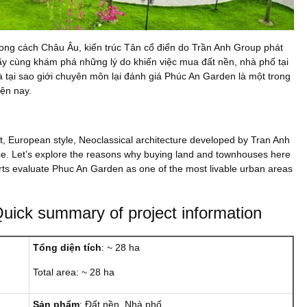
hong cách Châu Âu, kiến trúc Tân cổ điển do Trần Anh Group phát
Hãy cùng khám phá những lý do khiến việc mua đất nền, nhà phố tại
 tại sao giới chuyên môn lại đánh giá Phúc An Garden là một trong
ện nay.
, European style, Neoclassical architecture developed by Tran Anh
ce. Let’s explore the reasons why buying land and townhouses here
rts evaluate Phuc An Garden as one of the most livable urban areas
uick summary of project information
Tổng diện tích
: ~ 28 ha
Total area: ~ 28 ha
Sản phẩm
: Đất nền, Nhà phố