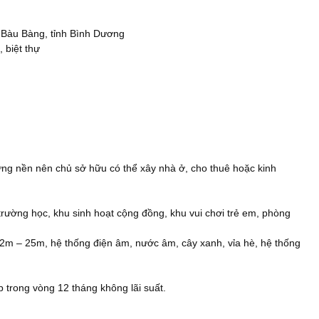
n Bàu Bàng, tỉnh Bình Dương
 biệt thự
từng nền nên chủ sở hữu có thể xây nhà ở, cho thuê hoặc kinh
, trường học, khu sinh hoạt cộng đồng, khu vui chơi trẻ em, phòng
12m – 25m, hệ thống điện âm, nước âm, cây xanh, vỉa hè, hệ thống
p trong vòng 12 tháng không lãi suất.