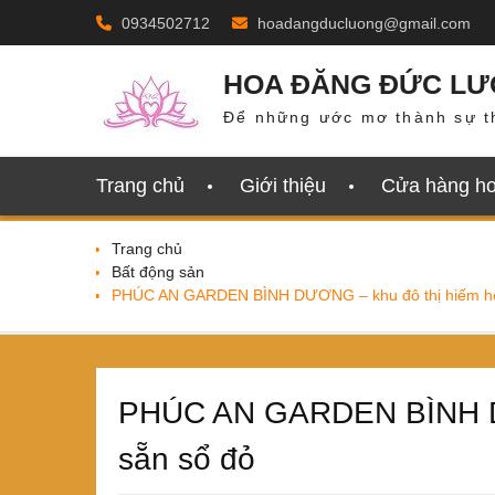
Skip
0934502712
hoadangducluong@gmail.com
to
content
HOA ĐĂNG ĐỨC L
Để những ước mơ thành sự t
Trang chủ
Giới thiệu
Cửa hàng h
Trang chủ
Bất động sản
PHÚC AN GARDEN BÌNH DƯƠNG – khu đô thị hiếm hoi
PHÚC AN GARDEN BÌNH DƯ
sẵn sổ đỏ