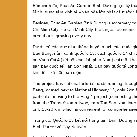
Bên cạnh đó, Phúc An Garden Bình Dương cực kỳ thuận
Minh, trung tâm kinh tế – văn hóa lớn nhất cả nước v
Besides, Phuc An Garden Binh Duong is extremely conv
Chi Minh City. Ho Chi Minh City, the largest economic 
area that is growing every day.
Dự án có các trục giao thông huyết mạch của quốc g
Bàu Bàng, nằm cạnh quốc lộ 13, cách quốc lộ 14 chỉ 
án Vành đai 4 (kết nối các tỉnh phía Nam) chỉ mất kh
sân bay quốc tế Tân Sơn Nhất, Sân bay quốc tế Long T
kinh tế – xã hội toàn diện.
The project has national arterial roads running thro
Bang, located next to National Highway 13, only 2km
particular, moving to the Ring 4 project (connecting 
from the Trans-Asian railway, from Tan Son Nhat inter
only 15-20 km, which is convenient for comprehensi
Trong đó, Quốc lộ 13 kết nối trung tâm Bình Dương và
Bình Phước và Tây Nguyên.