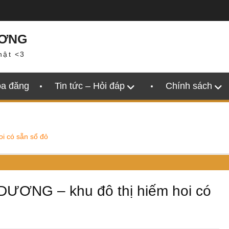
ƯƠNG
hật <3
oa đăng
Tin tức – Hỏi đáp
Chính sách
 có sẵn sổ đỏ
ƠNG – khu đô thị hiếm hoi có