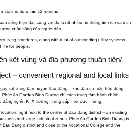
 installments within 12 months.
ẩn sống hiện đại, cùng với đó là rất nhiều hệ thống tiện ích và dịch
 lượng cuộc sống của người dân.
living standards, along with a lot of outstanding utility systems
 life for people.
iên kết vùng và địa phương thuận tiện/
ct – convenient regional and local links
a, ngay sát trung tâm huyện Bàu Bàng – khu dân cư hiện hữu đông
ớn. Phúc An Garden Bình Dương chỉ cách trung tâm hành chính
ao đẳng nghề, KTX trường Trung cấp Tôn Đức Thắng.
ocation, right next to the center of Bau Bang district – an existing
 business and large industrial zones. Phuc An Garden Binh Duong is
f Bau Bang district and close to the Vocational College and the