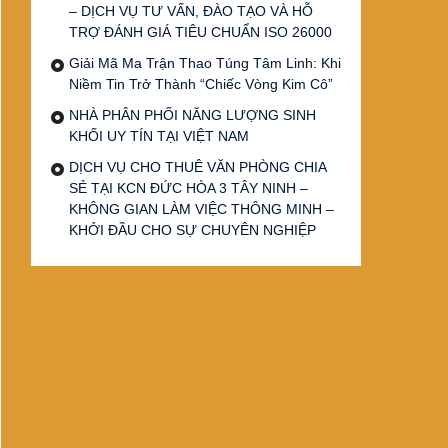
– DỊCH VỤ TƯ VẤN, ĐÀO TẠO VÀ HỖ
TRỢ ĐÁNH GIÁ TIÊU CHUẨN ISO 26000
Giải Mã Ma Trận Thao Túng Tâm Linh: Khi
Niềm Tin Trở Thành “Chiếc Vòng Kim Cô”
NHÀ PHÂN PHỐI NĂNG LƯỢNG SINH
KHỐI UY TÍN TẠI VIỆT NAM
DỊCH VỤ CHO THUÊ VĂN PHÒNG CHIA
SẺ TẠI KCN ĐỨC HÒA 3 TÂY NINH –
KHÔNG GIAN LÀM VIỆC THÔNG MINH –
KHỞI ĐẦU CHO SỰ CHUYÊN NGHIỆP