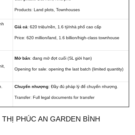
Products: Land plots, Townhouses
nh
Giá cả
: 620 triệu/nền, 1.6 tỷ/nhà phố cao cấp
Price: 620 million/land, 1.6 billion/high-class townhouse
Mở bán
: đang mở đợt cuối (SL giới hạn)
it,
Opening for sale: opening the last batch (limited quantity)
m.
Chuyển nhượng
: Đầy đủ pháp lý để chuyển nhượng.
Transfer: Full legal documents for transfer
Ô THỊ PHÚC AN GARDEN BÌNH