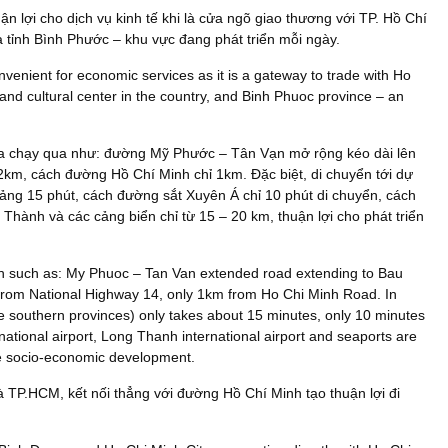
 lợi cho dịch vụ kinh tế khi là cửa ngõ giao thương với TP. Hồ Chí
à tỉnh Bình Phước – khu vực đang phát triển mỗi ngày.
enient for economic services as it is a gateway to trade with Ho
and cultural center in the country, and Binh Phuoc province – an
ia chạy qua như: đường Mỹ Phước – Tân Vạn mở rộng kéo dài lên
2km, cách đường Hồ Chí Minh chỉ 1km. Đặc biệt, di chuyển tới dự
oảng 15 phút, cách đường sắt Xuyên Á chỉ 10 phút di chuyển, cách
hành và các cảng biển chỉ từ 15 – 20 km, thuận lợi cho phát triển
ugh such as: My Phuoc – Tan Van extended road extending to Bau
 from National Highway 14, only 1km from Ho Chi Minh Road. In
the southern provinces) only takes about 15 minutes, only 10 minutes
national airport, Long Thanh international airport and seaports are
ve socio-economic development.
 TP.HCM, kết nối thẳng với đường Hồ Chí Minh tạo thuận lợi đi