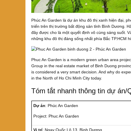
Phúc An Garden là dự án khu đô thị xanh hiện đại, p
triển trên thị trường bất động sản tỉnh Bình Dương. 
đây được cho là một quyết định vô cùng sáng suốt. Và
những khu đô thị đáng sống nhất phía Bắc TP.HCM hi
Phuc An Garden is a modern green urban area project
Group in the real estate market of Binh Duong provin
is considered a very smart decision. And why do expe
in the North of Ho Chi Minh City today.
Tóm tắt nhanh thông tin dự án/Q
Dự án
: Phúc An Garden
Project: Phuc An Garden
Vị trí
: Ngay Quốc Lộ 13, Bình Dương