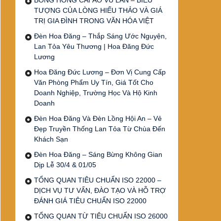
BÔNG HỒNG CÀI ÁO VU LAN – BIỂU
TƯỢNG CỦA LÒNG HIẾU THẢO VÀ GIÁ
TRỊ GIA ĐÌNH TRONG VĂN HÓA VIỆT
Đèn Hoa Đăng – Thắp Sáng Ước Nguyện,
Lan Tỏa Yêu Thương | Hoa Đăng Đức
Lương
Hoa Đăng Đức Lương – Đơn Vị Cung Cấp
Văn Phòng Phẩm Uy Tín, Giá Tốt Cho
Doanh Nghiệp, Trường Học Và Hộ Kinh
Doanh
Đèn Hoa Đăng Và Đèn Lồng Hội An – Vẻ
Đẹp Truyền Thống Lan Tỏa Từ Chùa Đến
Khách Sạn
Đèn Hoa Đăng – Sáng Bừng Không Gian
Dịp Lễ 30/4 & 01/05
TỔNG QUAN TIÊU CHUẨN ISO 22000 –
DỊCH VỤ TƯ VẤN, ĐÀO TẠO VÀ HỖ TRỢ
ĐÁNH GIÁ TIÊU CHUẨN ISO 22000
TỔNG QUAN TỪ TIÊU CHUẨN ISO 26000