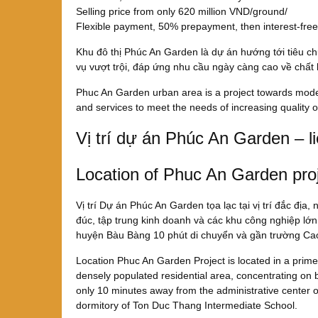
Selling price from only 620 million VND/ground/
Flexible payment, 50% prepayment, then interest-free
Khu đô thị Phúc An Garden là dự án hướng tới tiêu chu
vụ vượt trội, đáp ứng nhu cầu ngày càng cao về chất
Phuc An Garden urban area is a project towards modern 
and services to meet the needs of increasing quality of
Vị trí dự án Phúc An Garden – l
Location of Phuc An Garden proje
Vị trí Dự án Phúc An Garden tọa lạc tại vị trí đắc đị
đúc, tập trung kinh doanh và các khu công nghiệp l
huyện Bàu Bàng 10 phút di chuyển và gần trường C
Location Phuc An Garden Project is located in a prime l
densely populated residential area, concentrating on
only 10 minutes away from the administrative center o
dormitory of Ton Duc Thang Intermediate School.