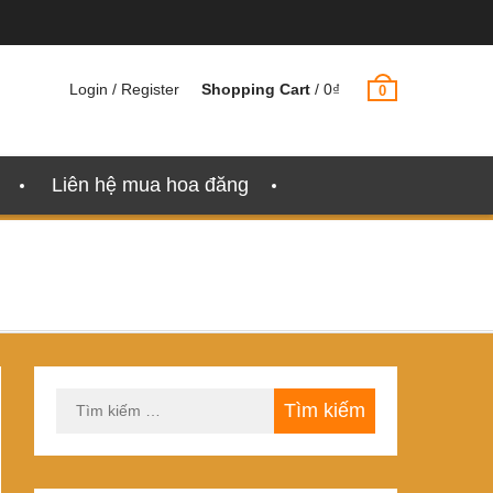
Login / Register
Shopping Cart
/
0
₫
0
Liên hệ mua hoa đăng
Tìm
kiếm
cho: