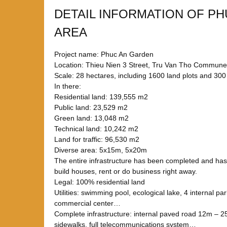
DETAIL INFORMATION OF P
AREA
Project name: Phuc An Garden
Location: Thieu Nien 3 Street, Tru Van Tho Commune,
Scale: 28 hectares, including 1600 land plots and 300
In there:
Residential land: 139,555 m2
Public land: 23,529 m2
Green land: 13,048 m2
Technical land: 10,242 m2
Land for traffic: 96,530 m2
Diverse area: 5x15m, 5x20m
The entire infrastructure has been completed and has
build houses, rent or do business right away.
Legal: 100% residential land
Utilities: swimming pool, ecological lake, 4 internal par
commercial center…
Complete infrastructure: internal paved road 12m – 2
sidewalks, full telecommunications system…