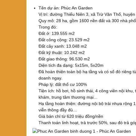
Tên dự án: Phúc An Garden
Vị trí: đường Thiếu Niên 3, xã Trừ Văn Thố, huyệ
Quy mô: 28 ha, gồm 1600 nền đất và 300 nhà phố,
Trong đó:
Đất ở: 139.555 m2
Đất công cộng: 23.529 m2
Đất cây xanh: 13.048 m2
Đất kỹ thuật: 10.242 m2
Đất giao thông: 96.530 m2
Diện tích đa dạng: 5x15m, 5x20m
Đã hoàn thiện toàn bộ hạ tầng và có sổ đỏ riêng 
doanh ngay.
Pháp lý: đất thổ cư 100%
Tiện ích: hồ bơi, hồ sinh thái, 4 công viên nội khu
khám, trung tâm thương mại…
Hạ tầng hoàn thiện: đường nội bộ trải nhựa rộng 
viễn thông đầy đủ…
Giá bán chỉ từ 620 triệu đồng/nền
Thanh toán linh hoạt, trả trước 50%, sau đó trả gó