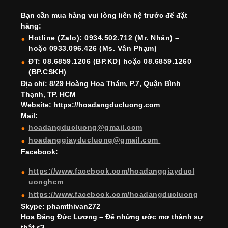
e
gr
e
e
er
T
T
Bạn cần mua hàng vui lòng liên hệ trước để đặt
b
a
st
dI
u
u
hàng:
o
m
n
b
b
Hotline (Zalo): 0934.502.712 (Mr. Nhân) –
hoặc 0933.096.426 (Ms. Vân Phạm)
o
e
e
ĐT: 08.6859.1206 (BP.KD) hoặc 08.6859.1260
k
C
(BP.CSKH)
h
Địa chỉ: 8/29 Hoàng Hoa Thám, P.7, Quận Bình
Thạnh, TP. HCM
a
Website: https://hoadangducluong.com
Mail:
n
hoadangducluong@gmail.com
n
hoadanggiayducluong@gmail.com
el
Facebook:
https://www.facebook.com/hoadanggiayducl
uonghcm
https://www.facebook.com/hoadangducluong
Skype: phamthivan272
Hoa Đăng Đức Lương – Để những ước mơ thành sự
thật <3