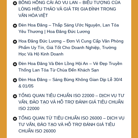
BÔNG HỒNG CÀI ÁO VU LAN – BIỂU TƯỢNG CỦA
LÒNG HIẾU THẢO VÀ GIÁ TRỊ GIA ĐÌNH TRONG
VĂN HÓA VIỆT
Đèn Hoa Đăng – Thắp Sáng Ước Nguyện, Lan Tỏa
Yêu Thương | Hoa Đăng Đức Lương
Hoa Đăng Đức Lương – Đơn Vị Cung Cấp Văn Phòng
Phẩm Uy Tín, Giá Tốt Cho Doanh Nghiệp, Trường
Học Và Hộ Kinh Doanh
Đèn Hoa Đăng Và Đèn Lồng Hội An – Vẻ Đẹp Truyền
Thống Lan Tỏa Từ Chùa Đến Khách Sạn
Đèn Hoa Đăng – Sáng Bừng Không Gian Dịp Lễ 30/4
& 01/05
TỔNG QUAN TIÊU CHUẨN ISO 22000 – DỊCH VỤ TƯ
VẤN, ĐÀO TẠO VÀ HỖ TRỢ ĐÁNH GIÁ TIÊU CHUẨN
ISO 22000
TỔNG QUAN TỪ TIÊU CHUẨN ISO 26000 – DỊCH VỤ
TƯ VẤN, ĐÀO TẠO VÀ HỖ TRỢ ĐÁNH GIÁ TIÊU
CHUẨN ISO 26000