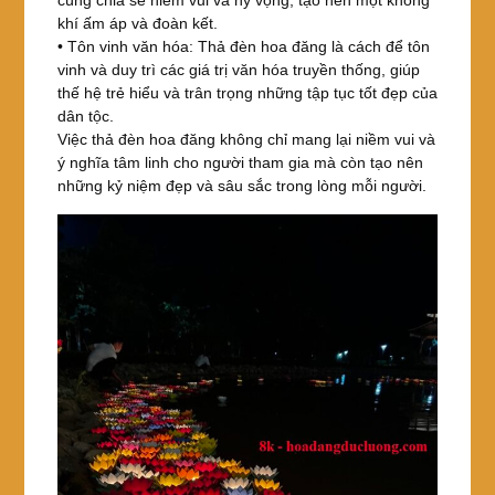
cùng chia sẻ niềm vui và hy vọng, tạo nên một không
khí ấm áp và đoàn kết.
• Tôn vinh văn hóa: Thả đèn hoa đăng là cách để tôn
vinh và duy trì các giá trị văn hóa truyền thống, giúp
thế hệ trẻ hiểu và trân trọng những tập tục tốt đẹp của
dân tộc.
Việc thả đèn hoa đăng không chỉ mang lại niềm vui và
ý nghĩa tâm linh cho người tham gia mà còn tạo nên
những kỷ niệm đẹp và sâu sắc trong lòng mỗi người.