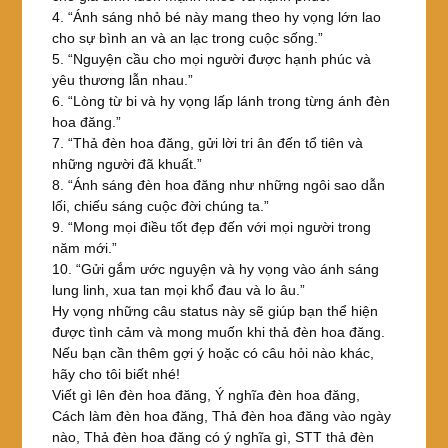
4. “Ánh sáng nhỏ bé này mang theo hy vọng lớn lao
cho sự bình an và an lạc trong cuộc sống.”
5. “Nguyện cầu cho mọi người được hạnh phúc và
yêu thương lẫn nhau.”
6. “Lòng từ bi và hy vọng lấp lánh trong từng ánh đèn
hoa đăng.”
7. “Thả đèn hoa đăng, gửi lời tri ân đến tổ tiên và
những người đã khuất.”
8. “Ánh sáng đèn hoa đăng như những ngôi sao dẫn
lối, chiếu sáng cuộc đời chúng ta.”
9. “Mong mọi điều tốt đẹp đến với mọi người trong
năm mới.”
10. “Gửi gắm ước nguyện và hy vọng vào ánh sáng
lung linh, xua tan mọi khổ đau và lo âu.”
Hy vọng những câu status này sẽ giúp bạn thể hiện
được tình cảm và mong muốn khi thả đèn hoa đăng.
Nếu bạn cần thêm gợi ý hoặc có câu hỏi nào khác,
hãy cho tôi biết nhé!
Viết gì lên đèn hoa đăng, Ý nghĩa đèn hoa đăng,
Cách làm đèn hoa đăng, Thả đèn hoa đăng vào ngày
nào, Thả đèn hoa đăng có ý nghĩa gì, STT thả đèn