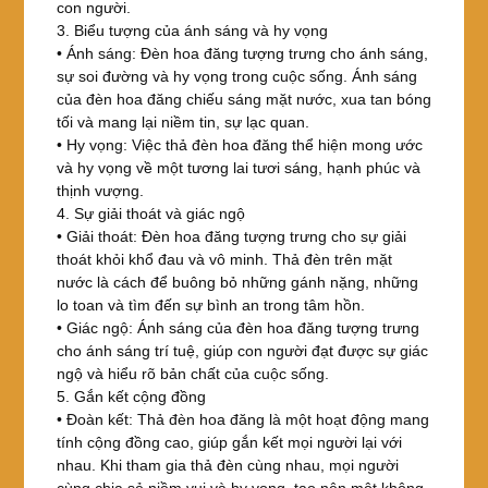
con người.
3. Biểu tượng của ánh sáng và hy vọng
• Ánh sáng: Đèn hoa đăng tượng trưng cho ánh sáng,
sự soi đường và hy vọng trong cuộc sống. Ánh sáng
của đèn hoa đăng chiếu sáng mặt nước, xua tan bóng
tối và mang lại niềm tin, sự lạc quan.
• Hy vọng: Việc thả đèn hoa đăng thể hiện mong ước
và hy vọng về một tương lai tươi sáng, hạnh phúc và
thịnh vượng.
4. Sự giải thoát và giác ngộ
• Giải thoát: Đèn hoa đăng tượng trưng cho sự giải
thoát khỏi khổ đau và vô minh. Thả đèn trên mặt
nước là cách để buông bỏ những gánh nặng, những
lo toan và tìm đến sự bình an trong tâm hồn.
• Giác ngộ: Ánh sáng của đèn hoa đăng tượng trưng
cho ánh sáng trí tuệ, giúp con người đạt được sự giác
ngộ và hiểu rõ bản chất của cuộc sống.
5. Gắn kết cộng đồng
• Đoàn kết: Thả đèn hoa đăng là một hoạt động mang
tính cộng đồng cao, giúp gắn kết mọi người lại với
nhau. Khi tham gia thả đèn cùng nhau, mọi người