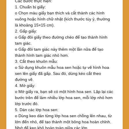
Các bước thực hiện:
1. Chuẩn bị giấy:
o Chọn màu giấy bạn thích và cắt thành các hình
vuông hoặc hình chữ nhật (kích thước tùy ý, thường
là khoảng 15×15 cm).
2. Gấp giấy:
o Gấp đôi giấy theo đường chéo để tạo thành hình
tam giác.
o Gấp đôi tam giác này thêm một lần nữa để tạo
thành hình tam giác nhỏ hơn.
3. Cắt theo khuôn mẫu:
o Sử dụng khuôn mẫu hoa sen hoặc tự vẽ hình hoa
sen lên giấy đã gấp. Sau đó, dùng kéo cắt theo
đường vẽ.
4. Mở giấy:
o Mở giấy ra, bạn sẽ có một hình hoa sen. Lặp lại các
bước trên để làm nhiều lớp hoa sen, mỗi lớp nhỏ hơn
lớp trước đó.
5. Dán các lớp hoa sen:
o Dùng keo dán từng lớp hoa sen chồng lên nhau, từ
lớn đến nhỏ, để tạo thành một bông hoa hoàn chỉnh.
Nhớ để keo khô hoàn toàn giữa các lớp.