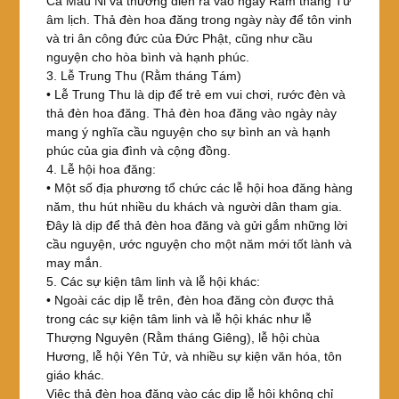
Ca Mâu Ni và thường diễn ra vào ngày Rằm tháng Tư
âm lịch. Thả đèn hoa đăng trong ngày này để tôn vinh
và tri ân công đức của Đức Phật, cũng như cầu
nguyện cho hòa bình và hạnh phúc.
3. Lễ Trung Thu (Rằm tháng Tám)
• Lễ Trung Thu là dịp để trẻ em vui chơi, rước đèn và
thả đèn hoa đăng. Thả đèn hoa đăng vào ngày này
mang ý nghĩa cầu nguyện cho sự bình an và hạnh
phúc của gia đình và cộng đồng.
4. Lễ hội hoa đăng:
• Một số địa phương tổ chức các lễ hội hoa đăng hàng
năm, thu hút nhiều du khách và người dân tham gia.
Đây là dịp để thả đèn hoa đăng và gửi gắm những lời
cầu nguyện, ước nguyện cho một năm mới tốt lành và
may mắn.
5. Các sự kiện tâm linh và lễ hội khác:
• Ngoài các dịp lễ trên, đèn hoa đăng còn được thả
trong các sự kiện tâm linh và lễ hội khác như lễ
Thượng Nguyên (Rằm tháng Giêng), lễ hội chùa
Hương, lễ hội Yên Tử, và nhiều sự kiện văn hóa, tôn
giáo khác.
Việc thả đèn hoa đăng vào các dịp lễ hội không chỉ