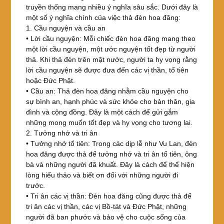
truyền thống mang nhiều ý nghĩa sâu sắc. Dưới đây là
một số ý nghĩa chính của việc thả đèn hoa đăng:
1. Cầu nguyện và cầu an
• Lời cầu nguyện: Mỗi chiếc đèn hoa đăng mang theo
một lời cầu nguyện, một ước nguyện tốt đẹp từ người
thả. Khi thả đèn trên mặt nước, người ta hy vọng rằng
lời cầu nguyện sẽ được đưa đến các vị thần, tổ tiên
hoặc Đức Phật.
• Cầu an: Thả đèn hoa đăng nhằm cầu nguyện cho
sự bình an, hạnh phúc và sức khỏe cho bản thân, gia
đình và cộng đồng. Đây là một cách để gửi gắm
những mong muốn tốt đẹp và hy vọng cho tương lai.
2. Tưởng nhớ và tri ân
• Tưởng nhớ tổ tiên: Trong các dịp lễ như Vu Lan, đèn
hoa đăng được thả để tưởng nhớ và tri ân tổ tiên, ông
bà và những người đã khuất. Đây là cách để thể hiện
lòng hiếu thảo và biết ơn đối với những người đi
trước.
• Tri ân các vị thần: Đèn hoa đăng cũng được thả để
tri ân các vị thần, các vị Bồ-tát và Đức Phật, những
người đã ban phước và bảo vệ cho cuộc sống của