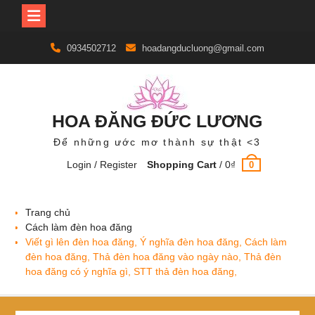
Skip
0934502712
hoadangducluong@gmail.com
to
content
HOA ĐĂNG ĐỨC LƯƠNG
Để những ước mơ thành sự thật <3
Login / Register
Shopping Cart
/
0
₫
0
Trang chủ
Cách làm đèn hoa đăng
Viết gì lên đèn hoa đăng, Ý nghĩa đèn hoa đăng, Cách làm
đèn hoa đăng, Thả đèn hoa đăng vào ngày nào, Thả đèn
hoa đăng có ý nghĩa gì, STT thả đèn hoa đăng,