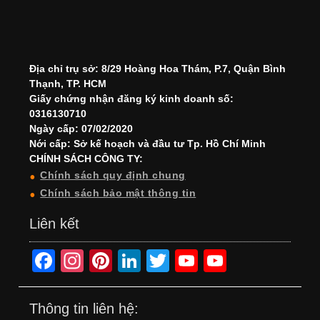
Địa chỉ trụ sở: 8/29 Hoàng Hoa Thám, P.7, Quận Bình
Thạnh, TP. HCM
Giấy chứng nhận đăng ký kinh doanh số:
0316130710
Ngày cấp: 07/02/2020
Nới cấp: Sở kế hoạch và đầu tư Tp. Hồ Chí Minh
CHÍNH SÁCH CÔNG TY:
Chính sách quy định chung
Chính sách bảo mật thông tin
Liên kết
F
In
Pi
Li
T
Y
Y
a
st
nt
n
wi
o
o
c
a
er
k
tt
u
u
Thông tin liên hệ: