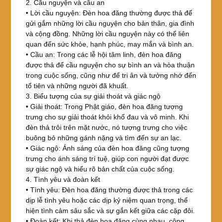
2. Cầu nguyện và cầu an
• Lời cầu nguyện: Đèn hoa đăng thường được thả để
gửi gắm những lời cầu nguyện cho bản thân, gia đình
và cộng đồng. Những lời cầu nguyện này có thể liên
quan đến sức khỏe, hạnh phúc, may mắn và bình an.
• Cầu an: Trong các lễ hội tâm linh, đèn hoa đăng
được thả để cầu nguyện cho sự bình an và hòa thuận
trong cuộc sống, cũng như để tri ân và tưởng nhớ đến
tổ tiên và những người đã khuất.
3. Biểu tượng của sự giải thoát và giác ngộ
• Giải thoát: Trong Phật giáo, đèn hoa đăng tượng
trưng cho sự giải thoát khỏi khổ đau và vô minh. Khi
đèn thả trôi trên mặt nước, nó tượng trưng cho việc
buông bỏ những gánh nặng và tìm đến sự an lạc.
• Giác ngộ: Ánh sáng của đèn hoa đăng cũng tượng
trưng cho ánh sáng trí tuệ, giúp con người đạt được
sự giác ngộ và hiểu rõ bản chất của cuộc sống.
4. Tình yêu và đoàn kết
• Tình yêu: Đèn hoa đăng thường được thả trong các
dịp lễ tình yêu hoặc các dịp kỷ niệm quan trọng, thể
hiện tình cảm sâu sắc và sự gắn kết giữa các cặp đôi.
• Đoàn kết: Khi thả đèn hoa đăng cùng nhau, cộng