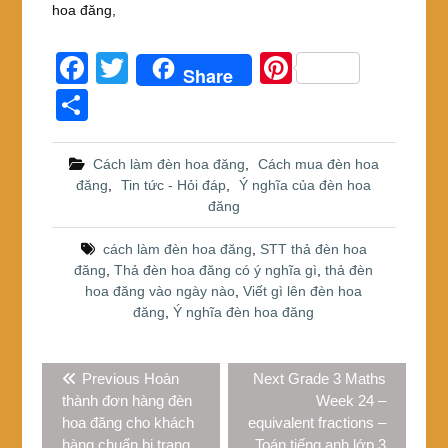
hoa đăng,
F
T
Pi
Share
a
wi
nt
S
c
tt
er
h
e
er
e
ar
Cách làm đèn hoa đăng
,
Cách mua đèn hoa
đăng
,
Tin tức - Hỏi đáp
,
Ý nghĩa của đèn hoa
b
st
e
đăng
o
cách làm đèn hoa đăng
,
STT thả đèn hoa
o
đăng
,
Thả đèn hoa đăng có ý nghĩa gì
,
thả đèn
k
hoa đăng vào ngày nào
,
Viết gì lên đèn hoa
đăng
,
Ý nghĩa đèn hoa đăng
Điều
Previous
Next
Previous
Hoàn
Next
Grade 3 Maths
hướng
post:
post:
thành đơn hàng đèn
Week 24 –
bài
hoa đăng cho khách
equivalent fractions –
viết
hàng chuẩn bị trang
Toán tiếng anh lớp 3