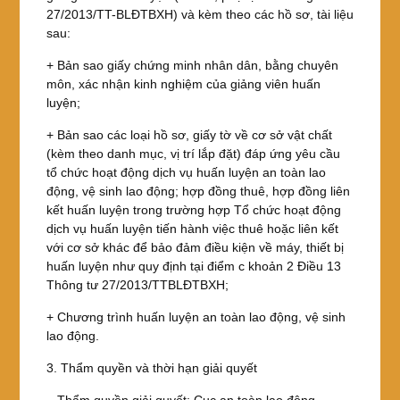
27/2013/TT-BLĐTBXH) và kèm theo các hồ sơ, tài liệu
sau:
+ Bản sao giấy chứng minh nhân dân, bằng chuyên
môn, xác nhận kinh nghiệm của giảng viên huấn
luyện;
+ Bản sao các loại hồ sơ, giấy tờ về cơ sở vật chất
(kèm theo danh mục, vị trí lắp đặt) đáp ứng yêu cầu
tổ chức hoạt động dịch vụ huấn luyện an toàn lao
động, vệ sinh lao động; hợp đồng thuê, hợp đồng liên
kết huấn luyện trong trường hợp Tổ chức hoạt động
dịch vụ huấn luyện tiến hành việc thuê hoặc liên kết
với cơ sở khác để bảo đảm điều kiện về máy, thiết bị
huấn luyện như quy định tại điểm c khoản 2 Điều 13
Thông tư 27/2013/TTBLĐTBXH;
+ Chương trình huấn luyện an toàn lao động, vệ sinh
lao động.
3. Thẩm quyền và thời hạn giải quyết