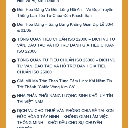
Học Và Hộ Kinh Doanh
Đèn Hoa Đăng Và Đèn Lồng Hội An – Vẻ Đẹp Truyền
Thống Lan Tỏa Từ Chùa Đến Khách Sạn
Đèn Hoa Đăng – Sáng Bừng Không Gian Dịp Lễ 30/4
& 01/05
TỔNG QUAN TIÊU CHUẨN ISO 22000 – DỊCH VỤ TƯ
VẤN, ĐÀO TẠO VÀ HỖ TRỢ ĐÁNH GIÁ TIÊU CHUẨN
ISO 22000
TỔNG QUAN TỪ TIÊU CHUẨN ISO 26000 – DỊCH VỤ
TƯ VẤN, ĐÀO TẠO VÀ HỖ TRỢ ĐÁNH GIÁ TIÊU
CHUẨN ISO 26000
Giải Mã Ma Trận Thao Túng Tâm Linh: Khi Niềm Tin
Trở Thành “Chiếc Vòng Kim Cô”
NHÀ PHÂN PHỐI NĂNG LƯỢNG SINH KHỐI UY TÍN
TẠI VIỆT NAM
DỊCH VỤ CHO THUÊ VĂN PHÒNG CHIA SẺ TẠI KCN
ĐỨC HÒA 3 TÂY NINH – KHÔNG GIAN LÀM VIỆC
THÔNG MINH – KHỞI ĐẦU CHO SỰ CHUYÊN