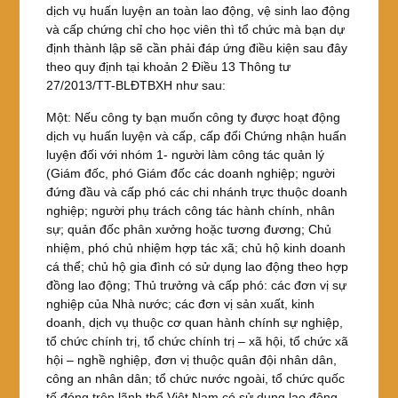
dịch vụ huấn luyện an toàn lao động, vệ sinh lao động
và cấp chứng chỉ cho học viên thì tổ chức mà bạn dự
định thành lập sẽ cần phải đáp ứng điều kiện sau đây
theo quy định tại khoản 2 Điều 13 Thông tư
27/2013/TT-BLĐTBXH như sau:
Một: Nếu công ty bạn muốn công ty được hoạt động
dịch vụ huấn luyện và cấp, cấp đổi Chứng nhận huấn
luyện đối với nhóm 1- người làm công tác quản lý
(Giám đốc, phó Giám đốc các doanh nghiệp; người
đứng đầu và cấp phó các chi nhánh trực thuộc doanh
nghiệp; người phụ trách công tác hành chính, nhân
sự; quản đốc phân xưởng hoặc tương đương; Chủ
nhiệm, phó chủ nhiệm hợp tác xã; chủ hộ kinh doanh
cá thể; chủ hộ gia đình có sử dụng lao động theo hợp
đồng lao động; Thủ trưởng và cấp phó: các đơn vị sự
nghiệp của Nhà nước; các đơn vị sản xuất, kinh
doanh, dịch vụ thuộc cơ quan hành chính sự nghiệp,
tổ chức chính trị, tổ chức chính trị – xã hội, tổ chức xã
hội – nghề nghiệp, đơn vị thuộc quân đội nhân dân,
công an nhân dân; tổ chức nước ngoài, tổ chức quốc
tế đóng trên lãnh thổ Việt Nam có sử dụng lao động