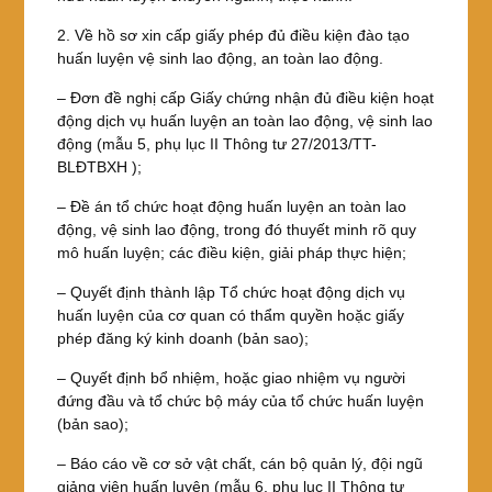
2. Về hồ sơ xin cấp giấy phép đủ điều kiện đào tạo
huấn luyện vệ sinh lao động, an toàn lao động.
– Đơn đề nghị cấp Giấy chứng nhận đủ điều kiện hoạt
động dịch vụ huấn luyện an toàn lao động, vệ sinh lao
động (mẫu 5, phụ lục II Thông tư 27/2013/TT-
BLĐTBXH );
– Đề án tổ chức hoạt động huấn luyện an toàn lao
động, vệ sinh lao động, trong đó thuyết minh rõ quy
mô huấn luyện; các điều kiện, giải pháp thực hiện;
– Quyết định thành lập Tổ chức hoạt động dịch vụ
huấn luyện của cơ quan có thẩm quyền hoặc giấy
phép đăng ký kinh doanh (bản sao);
– Quyết định bổ nhiệm, hoặc giao nhiệm vụ người
đứng đầu và tổ chức bộ máy của tổ chức huấn luyện
(bản sao);
– Báo cáo về cơ sở vật chất, cán bộ quản lý, đội ngũ
giảng viên huấn luyện (mẫu 6, phụ lục II Thông tư