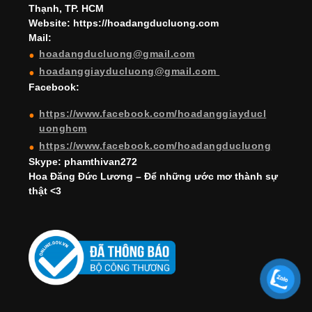
h
Thạnh, TP. HCM
a
Website: https://hoadangducluong.com
Mail:
n
hoadangducluong@gmail.com
n
hoadanggiayducluong@gmail.com
el
Facebook:
https://www.facebook.com/hoadanggiayducl
uonghcm
https://www.facebook.com/hoadangducluong
Skype: phamthivan272
Hoa Đăng Đức Lương – Để những ước mơ thành sự
thật <3