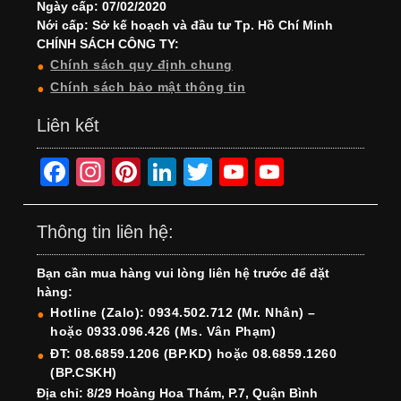
Ngày cấp: 07/02/2020
Nới cấp: Sở kế hoạch và đầu tư Tp. Hồ Chí Minh
CHÍNH SÁCH CÔNG TY:
Chính sách quy định chung
Chính sách bảo mật thông tin
Liên kết
F
In
Pi
Li
T
Y
Y
a
st
nt
n
wi
o
o
c
a
er
k
tt
u
u
Thông tin liên hệ:
e
gr
e
e
er
T
T
Bạn cần mua hàng vui lòng liên hệ trước để đặt
b
a
st
dI
u
u
hàng:
o
m
n
b
b
Hotline (Zalo): 0934.502.712 (Mr. Nhân) –
hoặc 0933.096.426 (Ms. Vân Phạm)
o
e
e
ĐT: 08.6859.1206 (BP.KD) hoặc 08.6859.1260
k
C
(BP.CSKH)
Địa chỉ: 8/29 Hoàng Hoa Thám, P.7, Quận Bình