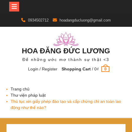
Skip
0934502712
hoadangducluong@gmail.com
to
content
HOA ĐĂNG ĐỨC LƯƠNG
Để những ước mơ thành sự thật <3
Login / Register
Shopping Cart
/
0
₫
0
Trang chủ
Thư viện pháp luật
Thủ tục xin giấy phép đào tạo và cấp chứng chỉ an toàn lao
động như thế nào?