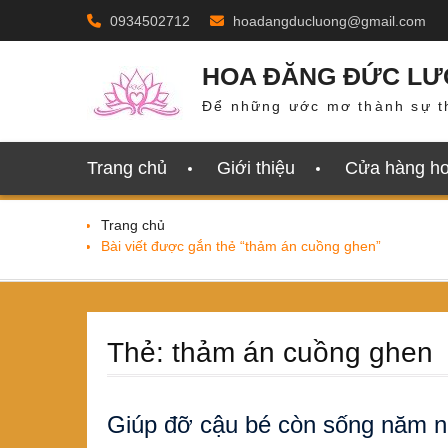
Skip
0934502712
hoadangducluong@gmail.com
to
content
HOA ĐĂNG ĐỨC L
Để những ước mơ thành sự t
Trang chủ
Giới thiệu
Cửa hàng h
Trang chủ
Bài viết được gắn thẻ “thảm án cuồng ghen”
Thẻ:
thảm án cuồng ghen
Giúp đỡ cậu bé còn sống năm 