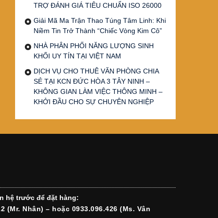
TRỢ ĐÁNH GIÁ TIÊU CHUẨN ISO 26000
Giải Mã Ma Trận Thao Túng Tâm Linh: Khi
Niềm Tin Trở Thành “Chiếc Vòng Kim Cô”
NHÀ PHÂN PHỐI NĂNG LƯỢNG SINH
KHỐI UY TÍN TẠI VIỆT NAM
DỊCH VỤ CHO THUÊ VĂN PHÒNG CHIA
SẺ TẠI KCN ĐỨC HÒA 3 TÂY NINH –
KHÔNG GIAN LÀM VIỆC THÔNG MINH –
KHỞI ĐẦU CHO SỰ CHUYÊN NGHIỆP
n hệ trước để đặt hàng:
12 (Mr. Nhân) – hoặc 0933.096.426 (Ms. Vân