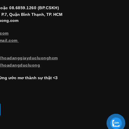
hoặc 08.6859.1260 (BP.CSKH)
, P.7, Quận Bình Thạnh, TP. HCM
luong.com
.com
mail.com
m/hoadanggiayducluonghcm
m/hoadangducluong
ng ước mơ thành sự thật <3