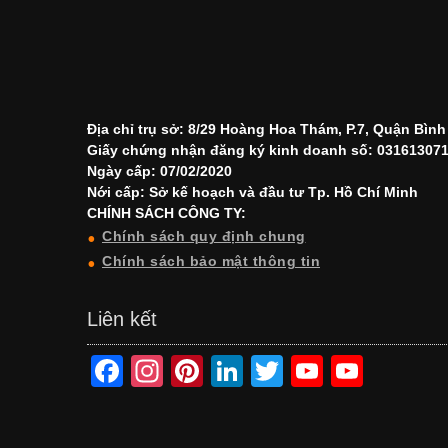
Địa chỉ trụ sở: 8/29 Hoàng Hoa Thám, P.7, Quận Bìn
Giấy chứng nhận đăng ký kinh doanh số: 03161307
Ngày cấp: 07/02/2020
Nới cấp: Sở kế hoạch và đầu tư Tp. Hồ Chí Minh
CHÍNH SÁCH CÔNG TY:
Chính sách quy định chung
Chính sách bảo mật thông tin
Liên kết
F
In
Pi
Li
T
Y
Y
a
st
nt
n
wi
o
o
c
a
er
k
tt
u
u