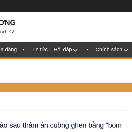
ƯƠNG
hật <3
oa đăng
Tin tức – Hỏi đáp
Chính sách
nào sau thảm án cuồng ghen bằng “bom