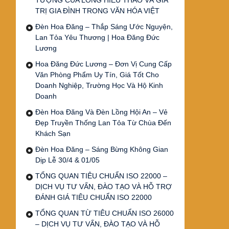
TƯỢNG CỦA LÒNG HIẾU THẢO VÀ GIÁ
TRỊ GIA ĐÌNH TRONG VĂN HÓA VIỆT
Đèn Hoa Đăng – Thắp Sáng Ước Nguyện,
Lan Tỏa Yêu Thương | Hoa Đăng Đức
Lương
Hoa Đăng Đức Lương – Đơn Vị Cung Cấp
Văn Phòng Phẩm Uy Tín, Giá Tốt Cho
Doanh Nghiệp, Trường Học Và Hộ Kinh
Doanh
Đèn Hoa Đăng Và Đèn Lồng Hội An – Vẻ
Đẹp Truyền Thống Lan Tỏa Từ Chùa Đến
Khách Sạn
Đèn Hoa Đăng – Sáng Bừng Không Gian
Dịp Lễ 30/4 & 01/05
TỔNG QUAN TIÊU CHUẨN ISO 22000 –
DỊCH VỤ TƯ VẤN, ĐÀO TẠO VÀ HỖ TRỢ
ĐÁNH GIÁ TIÊU CHUẨN ISO 22000
TỔNG QUAN TỪ TIÊU CHUẨN ISO 26000
– DỊCH VỤ TƯ VẤN, ĐÀO TẠO VÀ HỖ