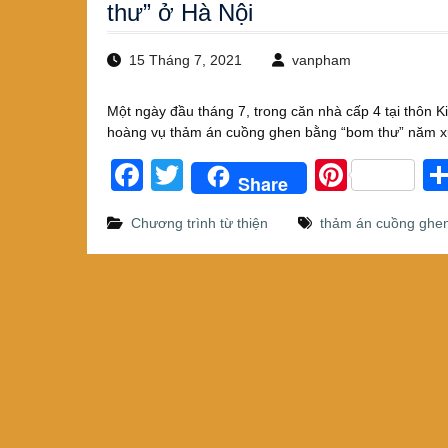
thư” ở Hà Nội
15 Tháng 7, 2021
vanpham
Một ngày đầu tháng 7, trong căn nhà cấp 4 tại thôn K
hoàng vụ thảm án cuồng ghen bằng “bom thư” năm x
F
T
Pi
Share
a
wi
nt
Chương trình từ thiện
thảm án cuồng ghe
c
tt
er
e
er
e
b
st
o
o
k