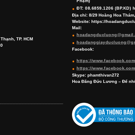
Phạm)
ĐT: 08.6859.1206 (BP.KD) 
Địa chỉ: 8/29 Hoàng Hoa Thám
Website: https://hoadangduc
Mail:
hoadangducluong@gmail
h Thạnh, TP. HCM
hoadanggiayducluong@g
10
Facebook:
https://www.facebook.co
https://www.facebook.co
Skype: phamthivan272
Hoa Đăng Đức Lương – Để nhữ