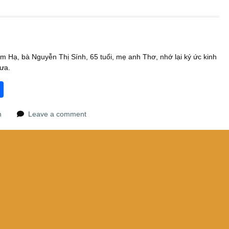
im Hạ, bà Nguyễn Thị Sính, 65 tuổi, mẹ anh Thơ, nhớ lại ký ức kinh
ưa.
S
h
n
Leave a comment
ar
e