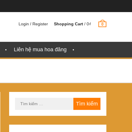
Login / Register
Shopping Cart
/
0
₫
0
Liên hệ mua hoa đăng
Tìm
kiếm
cho: