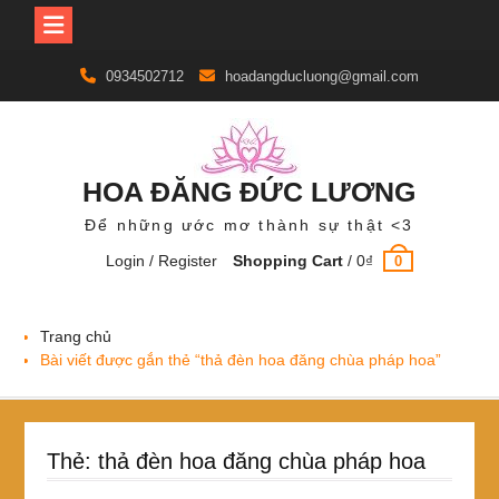
Skip
0934502712
hoadangducluong@gmail.com
to
content
HOA ĐĂNG ĐỨC LƯƠNG
Để những ước mơ thành sự thật <3
Login / Register
Shopping Cart
/
0
₫
0
Trang chủ
Bài viết được gắn thẻ “thả đèn hoa đăng chùa pháp hoa”
Thẻ:
thả đèn hoa đăng chùa pháp hoa