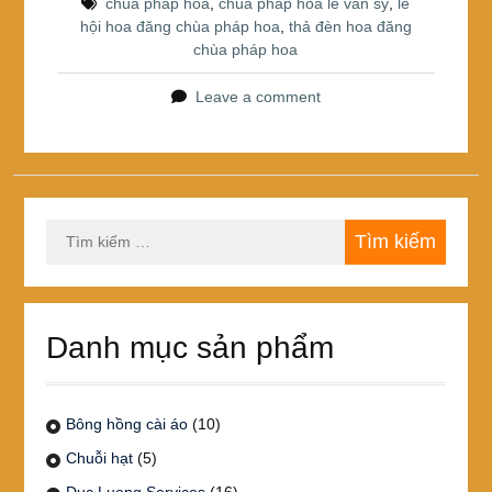
o
chùa pháp hoa
,
chùa pháp hoa lê văn sỹ
,
lễ
hội hoa đăng chùa pháp hoa
,
thả đèn hoa đăng
o
chùa pháp hoa
k
Leave a comment
Tìm
kiếm
cho:
Danh mục sản phẩm
Bông hồng cài áo
(10)
Chuỗi hạt
(5)