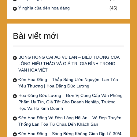
Ý nghĩa của đèn hoa đăng
(45)
Bài viết mới
BÔNG HỒNG CÀI ÁO VU LAN – BIỂU TƯỢNG CỦA
LÒNG HIẾU THẢO VÀ GIÁ TRỊ GIA ĐÌNH TRONG
VĂN HÓA VIỆT
Đèn Hoa Đăng – Thắp Sáng Ước Nguyện, Lan Tỏa
Yêu Thương | Hoa Đăng Đức Lương
Hoa Đăng Đức Lương – Đơn Vị Cung Cấp Văn Phòng
Phẩm Uy Tín, Giá Tốt Cho Doanh Nghiệp, Trường
Học Và Hộ Kinh Doanh
Đèn Hoa Đăng Và Đèn Lồng Hội An – Vẻ Đẹp Truyền
Thống Lan Tỏa Từ Chùa Đến Khách Sạn
Đèn Hoa Đăng – Sáng Bừng Không Gian Dịp Lễ 30/4