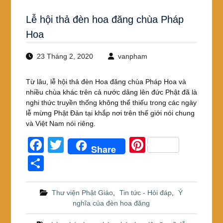
Lễ hội thả đèn hoa đăng chùa Pháp
Hoa
23 Tháng 2, 2020
vanpham
Từ lâu, lễ hội thả đèn Hoa đăng chùa Pháp Hoa và
nhiều chùa khác trên cả nước dâng lên đức Phật đã là
nghi thức truyền thống không thể thiếu trong các ngày
lễ mừng Phật Đản tại khắp nơi trên thế giới nói chung
và Việt Nam nói riêng.
F
T
Pi
Share
a
wi
nt
S
c
tt
er
h
e
er
e
ar
Thư viện Phật Giáo
,
Tin tức - Hỏi đáp
,
Ý
nghĩa của đèn hoa đăng
b
st
e