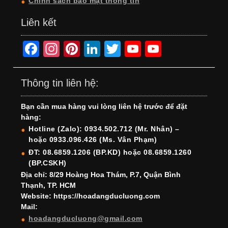
Chính sách bảo mật thông tin
Liên kết
F
In
Pi
Li
T
Y
Y
a
st
nt
n
wi
o
o
c
a
er
k
tt
u
u
Thông tin liên hệ:
e
gr
e
e
er
T
T
Bạn cần mua hàng vui lòng liên hệ trước để đặt
b
a
st
dI
u
u
hàng:
o
m
n
b
b
Hotline (Zalo): 0934.502.712 (Mr. Nhân) –
hoặc 0933.096.426 (Ms. Vân Phạm)
o
e
e
ĐT: 08.6859.1206 (BP.KD) hoặc 08.6859.1260
k
C
(BP.CSKH)
h
Địa chỉ: 8/29 Hoàng Hoa Thám, P.7, Quận Bình
Thạnh, TP. HCM
a
Website: https://hoadangducluong.com
Mail:
n
hoadangducluong@gmail.com