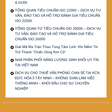
& 01/05
TỔNG QUAN TIÊU CHUẨN ISO 22000 – DỊCH VỤ TƯ
VẤN, ĐÀO TẠO VÀ HỖ TRỢ ĐÁNH GIÁ TIÊU CHUẨN
ISO 22000
TỔNG QUAN TỪ TIÊU CHUẨN ISO 26000 – DỊCH VỤ
TƯ VẤN, ĐÀO TẠO VÀ HỖ TRỢ ĐÁNH GIÁ TIÊU
CHUẨN ISO 26000
Giải Mã Ma Trận Thao Túng Tâm Linh: Khi Niềm Tin
Trở Thành “Chiếc Vòng Kim Cô”
NHÀ PHÂN PHỐI NĂNG LƯỢNG SINH KHỐI UY TÍN
TẠI VIỆT NAM
DỊCH VỤ CHO THUÊ VĂN PHÒNG CHIA SẺ TẠI KCN
ĐỨC HÒA 3 TÂY NINH – KHÔNG GIAN LÀM VIỆC
THÔNG MINH – KHỞI ĐẦU CHO SỰ CHUYÊN
NGHIỆP