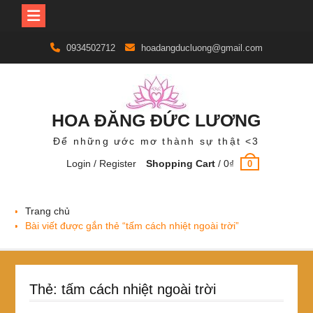
Skip
0934502712
hoadangducluong@gmail.com
to
content
HOA ĐĂNG ĐỨC LƯƠNG
Để những ước mơ thành sự thật <3
Login / Register
Shopping Cart
/
0
₫
0
Trang chủ
Bài viết được gắn thẻ “tấm cách nhiệt ngoài trời”
Thẻ:
tấm cách nhiệt ngoài trời