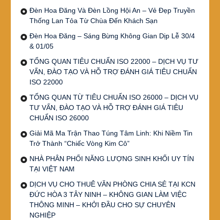
Đèn Hoa Đăng Và Đèn Lồng Hội An – Vẻ Đẹp Truyền
Thống Lan Tỏa Từ Chùa Đến Khách Sạn
Đèn Hoa Đăng – Sáng Bừng Không Gian Dịp Lễ 30/4
& 01/05
TỔNG QUAN TIÊU CHUẨN ISO 22000 – DỊCH VỤ TƯ
VẤN, ĐÀO TẠO VÀ HỖ TRỢ ĐÁNH GIÁ TIÊU CHUẨN
ISO 22000
TỔNG QUAN TỪ TIÊU CHUẨN ISO 26000 – DỊCH VỤ
TƯ VẤN, ĐÀO TẠO VÀ HỖ TRỢ ĐÁNH GIÁ TIÊU
CHUẨN ISO 26000
Giải Mã Ma Trận Thao Túng Tâm Linh: Khi Niềm Tin
Trở Thành “Chiếc Vòng Kim Cô”
NHÀ PHÂN PHỐI NĂNG LƯỢNG SINH KHỐI UY TÍN
TẠI VIỆT NAM
DỊCH VỤ CHO THUÊ VĂN PHÒNG CHIA SẺ TẠI KCN
ĐỨC HÒA 3 TÂY NINH – KHÔNG GIAN LÀM VIỆC
THÔNG MINH – KHỞI ĐẦU CHO SỰ CHUYÊN
NGHIỆP