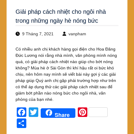
Giải pháp cách nhiệt cho ngôi nhà
trong những ngày hè nóng bức
9 Tháng 7, 2021
vanpham
Có nhiều anh chị khách hàng gọi điện cho Hoa Đăng
Đức Lương nói rằng nhà mình, văn phòng mình nóng
quá, có giải pháp cách nhiệt nào giúp cho bớt nóng
không? Mùa hè ở Sài Gòn thì khí hậu rất oi bức khó
chịu, nên hôm nay mình sẽ viết bài này gợi ý các giải
pháp giúp Quý anh chị gặp phải trường hợp như trên
có thể áp dụng thử các giải pháp cách nhiệt sau để
giảm bớt phần nào nóng bức cho ngôi nhà, văn
phòng của bạn nhé.
F
T
Pi
Share
a
wi
nt
S
c
tt
er
h