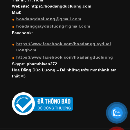
Thạnh, TP. HCM
a
Website: https://hoadangducluong.com
Mail:
n
hoadangducluong@gmail.com
n
hoadanggiayducluong@gmail.com
el
Facebook:
https://www.facebook.com/hoadanggiayducl
uonghcm
https://www.facebook.com/hoadangducluong
Skype: phamthivan272
Hoa Đăng Đức Lương – Để những ước mơ thành sự
thật <3