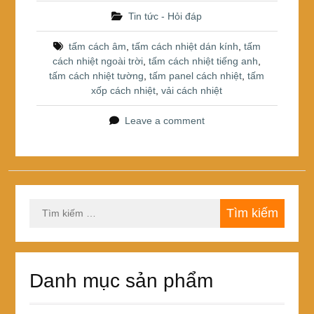
e
er
e
ar
Tin tức - Hỏi đáp
b
st
e
tấm cách âm
,
tấm cách nhiệt dán kính
,
tấm
o
cách nhiệt ngoài trời
,
tấm cách nhiệt tiếng anh
,
tấm cách nhiệt tường
,
tấm panel cách nhiệt
,
tấm
o
xốp cách nhiệt
,
vải cách nhiệt
k
Leave a comment
Tìm
kiếm
cho:
Danh mục sản phẩm