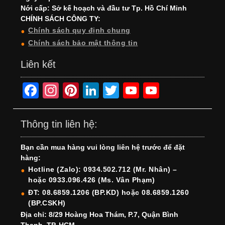
Nới cấp: Sở kế hoạch và đầu tư Tp. Hồ Chí Minh
CHÍNH SÁCH CÔNG TY:
Chính sách quy định chung
Chính sách bảo mật thông tin
Liên kết
F
In
Pi
Li
T
Y
Y
a
st
nt
n
wi
o
o
c
a
er
k
tt
u
u
Thông tin liên hệ:
e
gr
e
e
er
T
T
Bạn cần mua hàng vui lòng liên hệ trước để đặt
b
a
st
dI
u
u
hàng:
o
m
n
b
b
Hotline (Zalo): 0934.502.712 (Mr. Nhân) –
hoặc 0933.096.426 (Ms. Vân Phạm)
o
e
e
ĐT: 08.6859.1206 (BP.KD) hoặc 08.6859.1260
k
C
(BP.CSKH)
h
Địa chỉ: 8/29 Hoàng Hoa Thám, P.7, Quận Bình