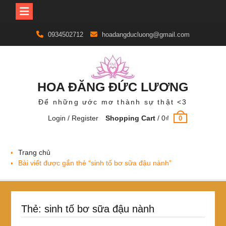
Skip
0934502712
hoadangducluong@gmail.com
to
content
HOA ĐĂNG ĐỨC LƯƠNG
Để những ước mơ thành sự thật <3
Login / Register
Shopping Cart
/
0
₫
0
Trang chủ
Bài viết được gắn thẻ “sinh tố bơ sữa đậu nành”
Thẻ:
sinh tố bơ sữa đậu nành