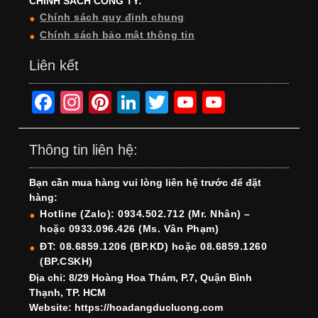
CHÍNH SÁCH CÔNG TY:
Chính sách quy định chung
Chính sách bảo mật thông tin
Liên kết
F
In
Pi
Li
T
Y
Y
a
st
nt
n
wi
o
o
c
a
er
k
tt
u
u
Thông tin liên hệ:
e
gr
e
e
er
T
T
Bạn cần mua hàng vui lòng liên hệ trước để đặt
b
a
st
dI
u
u
hàng:
o
m
n
b
b
Hotline (Zalo): 0934.502.712 (Mr. Nhân) –
hoặc 0933.096.426 (Ms. Vân Phạm)
o
e
e
ĐT: 08.6859.1206 (BP.KD) hoặc 08.6859.1260
k
C
(BP.CSKH)
h
Địa chỉ: 8/29 Hoàng Hoa Thám, P.7, Quận Bình
Thạnh, TP. HCM
a
Website: https://hoadangducluong.com