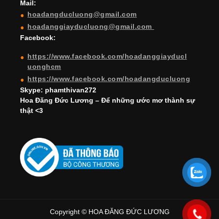
Mail:
n
hoadangducluong@gmail.com
n
hoadanggiayducluong@gmail.com
el
Facebook:
https://www.facebook.com/hoadanggiayducl
uonghcm
https://www.facebook.com/hoadangducluong
Skype: phamthivan272
Hoa Đăng Đức Lương – Để những ước mơ thành sự
thật <3
Copyright © HOA ĐĂNG ĐỨC LƯƠNG