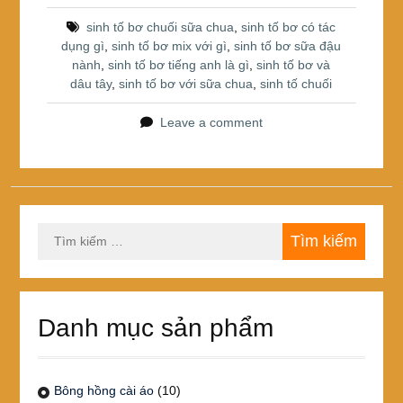
b
st
e
sinh tố bơ chuối sữa chua
,
sinh tố bơ có tác
o
dụng gì
,
sinh tố bơ mix với gì
,
sinh tố bơ sữa đậu
nành
,
sinh tố bơ tiếng anh là gì
,
sinh tố bơ và
o
dâu tây
,
sinh tố bơ với sữa chua
,
sinh tố chuối
k
Leave a comment
Tìm
kiếm
cho:
Danh mục sản phẩm
Bông hồng cài áo
(10)