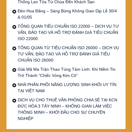
Thống Lan Tỏa Từ Chùa Đến Khách Sạn
Đèn Hoa Đăng – Sáng Bừng Không Gian Dịp Lễ 30/4
& 01/05
TỔNG QUAN TIÊU CHUẨN ISO 22000 – DỊCH VỤ TƯ
VẤN, ĐÀO TẠO VÀ HỖ TRỢ ĐÁNH GIÁ TIÊU CHUẨN
ISO 22000
TỔNG QUAN TỪ TIÊU CHUẨN ISO 26000 – DỊCH VỤ
TƯ VẤN, ĐÀO TẠO VÀ HỖ TRỢ ĐÁNH GIÁ TIÊU
CHUẨN ISO 26000
Giải Mã Ma Trận Thao Túng Tâm Linh: Khi Niềm Tin
Trở Thành “Chiếc Vòng Kim Cô”
NHÀ PHÂN PHỐI NĂNG LƯỢNG SINH KHỐI UY TÍN
TẠI VIỆT NAM
DỊCH VỤ CHO THUÊ VĂN PHÒNG CHIA SẺ TẠI KCN
ĐỨC HÒA 3 TÂY NINH – KHÔNG GIAN LÀM VIỆC
THÔNG MINH – KHỞI ĐẦU CHO SỰ CHUYÊN
NGHIỆP