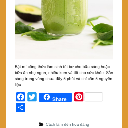
Bật mí công thức làm sinh tốt bơ cho bữa sáng hoặc
bữa ăn nhẹ ngon, nhiều kem và tốt cho sức khỏe. Sẵn
sàng trong vòng chưa đầy 5 phút và chỉ cần 5 nguyên
liệu.
F
T
Pi
Share
a
wi
nt
S
c
tt
er
h
e
er
e
ar
Cách làm đèn hoa đăng