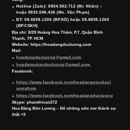
o
m
n
b
b
Hotline (Zalo): 0934.502.712 (Mr. Nhân) –
hoặc 0933.096.426 (Ms. Vân Phạm)
o
e
e
ĐT: 08.6859.1206 (BP.KD) hoặc 08.6859.1260
k
C
(BP.CSKH)
h
Địa chỉ: 8/29 Hoàng Hoa Thám, P.7, Quận Bình
Thạnh, TP. HCM
a
Website: https://hoadangducluong.com
Mail:
n
hoadangducluong@gmail.com
n
hoadanggiayducluong@gmail.com
el
Facebook:
https://www.facebook.com/hoadanggiayducl
uonghcm
https://www.facebook.com/hoadangducluong
Skype: phamthivan272
Hoa Đăng Đức Lương – Để những ước mơ thành sự
thật <3