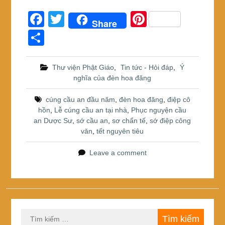
F
T
Pi
Share
a
wi
nt
S
c
tt
er
h
e
er
e
ar
Thư viện Phật Giáo
,
Tin tức - Hỏi đáp
,
Ý
nghĩa của đèn hoa đăng
b
st
e
o
cúng cầu an đầu năm
,
đèn hoa đăng
,
điệp cô
hồn
,
Lễ cúng cầu an tại nhà
,
Phục nguyện cầu
o
an Dược Sư
,
sớ cầu an
,
sơ chẩn tế
,
sớ điệp công
k
văn
,
tết nguyên tiêu
Leave a comment
Tìm
kiếm