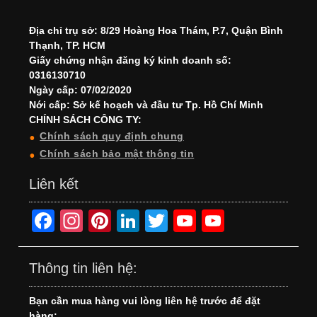
Địa chỉ trụ sở: 8/29 Hoàng Hoa Thám, P.7, Quận Bình
Thạnh, TP. HCM
Giấy chứng nhận đăng ký kinh doanh số:
0316130710
Ngày cấp: 07/02/2020
Nới cấp: Sở kế hoạch và đầu tư Tp. Hồ Chí Minh
CHÍNH SÁCH CÔNG TY:
Chính sách quy định chung
Chính sách bảo mật thông tin
Liên kết
F
In
Pi
Li
T
Y
Y
a
st
nt
n
wi
o
o
c
a
er
k
tt
u
u
Thông tin liên hệ:
e
gr
e
e
er
T
T
Bạn cần mua hàng vui lòng liên hệ trước để đặt
b
a
st
dI
u
u
hàng: