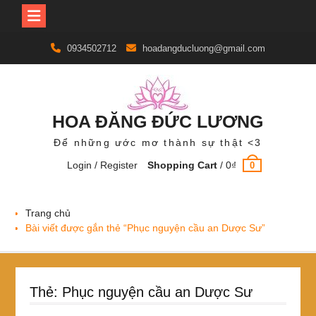
Skip
0934502712
hoadangducluong@gmail.com
to
content
HOA ĐĂNG ĐỨC LƯƠNG
Để những ước mơ thành sự thật <3
Login / Register
Shopping Cart
/
0
₫
0
Trang chủ
Bài viết được gắn thẻ “Phục nguyện cầu an Dược Sư”
Thẻ:
Phục nguyện cầu an Dược Sư