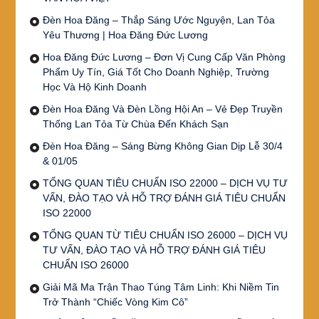
Đèn Hoa Đăng – Thắp Sáng Ước Nguyện, Lan Tỏa
Yêu Thương | Hoa Đăng Đức Lương
Hoa Đăng Đức Lương – Đơn Vị Cung Cấp Văn Phòng
Phẩm Uy Tín, Giá Tốt Cho Doanh Nghiệp, Trường
Học Và Hộ Kinh Doanh
Đèn Hoa Đăng Và Đèn Lồng Hội An – Vẻ Đẹp Truyền
Thống Lan Tỏa Từ Chùa Đến Khách Sạn
Đèn Hoa Đăng – Sáng Bừng Không Gian Dịp Lễ 30/4
& 01/05
TỔNG QUAN TIÊU CHUẨN ISO 22000 – DỊCH VỤ TƯ
VẤN, ĐÀO TẠO VÀ HỖ TRỢ ĐÁNH GIÁ TIÊU CHUẨN
ISO 22000
TỔNG QUAN TỪ TIÊU CHUẨN ISO 26000 – DỊCH VỤ
TƯ VẤN, ĐÀO TẠO VÀ HỖ TRỢ ĐÁNH GIÁ TIÊU
CHUẨN ISO 26000
Giải Mã Ma Trận Thao Túng Tâm Linh: Khi Niềm Tin
Trở Thành “Chiếc Vòng Kim Cô”