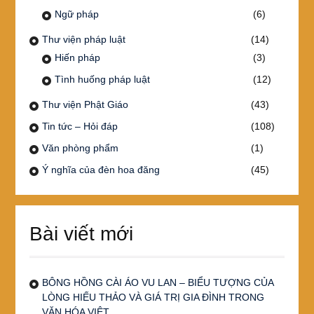
Ngữ pháp
(6)
Thư viện pháp luật
(14)
Hiến pháp
(3)
Tình huống pháp luật
(12)
Thư viện Phật Giáo
(43)
Tin tức – Hỏi đáp
(108)
Văn phòng phẩm
(1)
Ý nghĩa của đèn hoa đăng
(45)
Bài viết mới
BÔNG HỒNG CÀI ÁO VU LAN – BIỂU TƯỢNG CỦA
LÒNG HIẾU THẢO VÀ GIÁ TRỊ GIA ĐÌNH TRONG
VĂN HÓA VIỆT