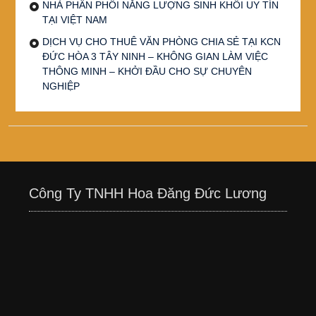
NHÀ PHÂN PHỐI NĂNG LƯỢNG SINH KHỐI UY TÍN
TẠI VIỆT NAM
DỊCH VỤ CHO THUÊ VĂN PHÒNG CHIA SẺ TẠI KCN
ĐỨC HÒA 3 TÂY NINH – KHÔNG GIAN LÀM VIỆC
THÔNG MINH – KHỞI ĐẦU CHO SỰ CHUYÊN
NGHIỆP
Công Ty TNHH Hoa Đăng Đức Lương