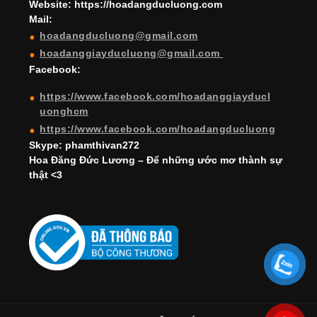
a
Website: https://hoadangducluong.com
Mail:
n
hoadangducluong@gmail.com
n
hoadanggiayducluong@gmail.com
el
Facebook:
https://www.facebook.com/hoadanggiayducl
uonghcm
https://www.facebook.com/hoadangducluong
Skype: phamthivan272
Hoa Đăng Đức Lương – Để những ước mơ thành sự
thật <3