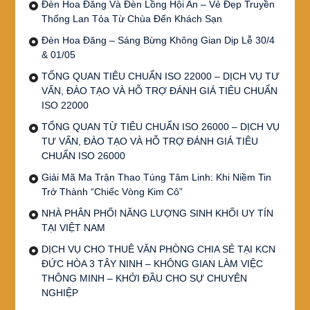
Đèn Hoa Đăng Và Đèn Lồng Hội An – Vẻ Đẹp Truyền
Thống Lan Tỏa Từ Chùa Đến Khách Sạn
Đèn Hoa Đăng – Sáng Bừng Không Gian Dịp Lễ 30/4
& 01/05
TỔNG QUAN TIÊU CHUẨN ISO 22000 – DỊCH VỤ TƯ
VẤN, ĐÀO TẠO VÀ HỖ TRỢ ĐÁNH GIÁ TIÊU CHUẨN
ISO 22000
TỔNG QUAN TỪ TIÊU CHUẨN ISO 26000 – DỊCH VỤ
TƯ VẤN, ĐÀO TẠO VÀ HỖ TRỢ ĐÁNH GIÁ TIÊU
CHUẨN ISO 26000
Giải Mã Ma Trận Thao Túng Tâm Linh: Khi Niềm Tin
Trở Thành “Chiếc Vòng Kim Cô”
NHÀ PHÂN PHỐI NĂNG LƯỢNG SINH KHỐI UY TÍN
TẠI VIỆT NAM
DỊCH VỤ CHO THUÊ VĂN PHÒNG CHIA SẺ TẠI KCN
ĐỨC HÒA 3 TÂY NINH – KHÔNG GIAN LÀM VIỆC
THÔNG MINH – KHỞI ĐẦU CHO SỰ CHUYÊN
NGHIỆP