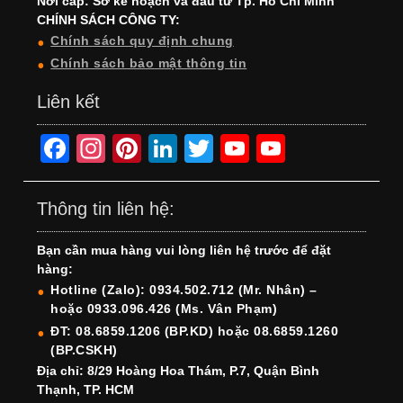
Nới cấp: Sở kế hoạch và đầu tư Tp. Hồ Chí Minh
CHÍNH SÁCH CÔNG TY:
Chính sách quy định chung
Chính sách bảo mật thông tin
Liên kết
F
In
Pi
Li
T
Y
Y
a
st
nt
n
wi
o
o
c
a
er
k
tt
u
u
Thông tin liên hệ:
e
gr
e
e
er
T
T
Bạn cần mua hàng vui lòng liên hệ trước để đặt
b
a
st
dI
u
u
hàng:
o
m
n
b
b
Hotline (Zalo): 0934.502.712 (Mr. Nhân) –
hoặc 0933.096.426 (Ms. Vân Phạm)
o
e
e
ĐT: 08.6859.1206 (BP.KD) hoặc 08.6859.1260
k
C
(BP.CSKH)
h
Địa chỉ: 8/29 Hoàng Hoa Thám, P.7, Quận Bình
Thạnh, TP. HCM