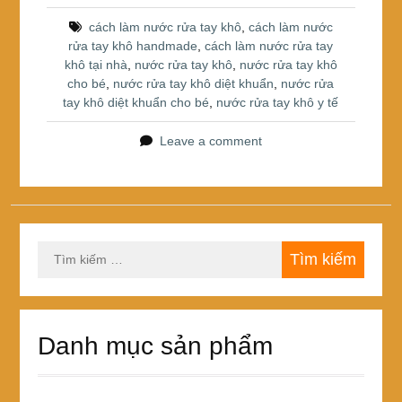
b
st
e
cách làm nước rửa tay khô
,
cách làm nước
o
rửa tay khô handmade
,
cách làm nước rửa tay
khô tại nhà
,
nước rửa tay khô
,
nước rửa tay khô
o
cho bé
,
nước rửa tay khô diệt khuẩn
,
nước rửa
k
tay khô diệt khuẩn cho bé
,
nước rửa tay khô y tế
Leave a comment
Tìm
kiếm
cho:
Danh mục sản phẩm