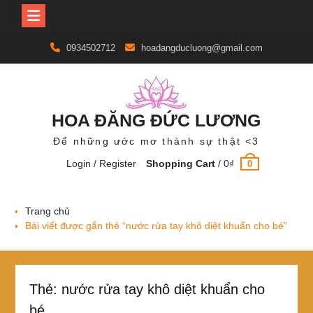
Skip
0934502712
hoadangducluong@gmail.com
to
content
HOA ĐĂNG ĐỨC LƯƠNG
Để những ước mơ thành sự thật <3
Login / Register
Shopping Cart
/
0
₫
0
Trang chủ
Bài viết được gắn thẻ “nước rửa tay khô diệt khuẩn cho bé”
Thẻ:
nước rửa tay khô diệt khuẩn cho
bé