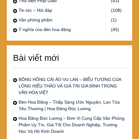
Thư viện Phật Giáo
(43)
Tin tức – Hỏi đáp
(108)
Văn phòng phẩm
(1)
Ý nghĩa của đèn hoa đăng
(45)
Bài viết mới
BÔNG HỒNG CÀI ÁO VU LAN – BIỂU TƯỢNG CỦA
LÒNG HIẾU THẢO VÀ GIÁ TRỊ GIA ĐÌNH TRONG
VĂN HÓA VIỆT
Đèn Hoa Đăng – Thắp Sáng Ước Nguyện, Lan Tỏa
Yêu Thương | Hoa Đăng Đức Lương
Hoa Đăng Đức Lương – Đơn Vị Cung Cấp Văn Phòng
Phẩm Uy Tín, Giá Tốt Cho Doanh Nghiệp, Trường
Học Và Hộ Kinh Doanh