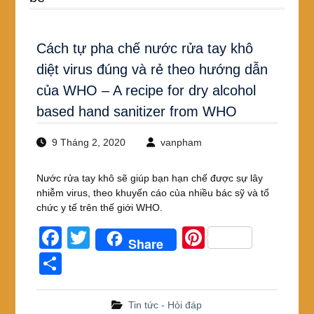
Cách tự pha chế nước rửa tay khô
diệt virus đúng và rẻ theo hướng dẫn
của WHO – A recipe for dry alcohol
based hand sanitizer from WHO
9 Tháng 2, 2020
vanpham
Nước rửa tay khô sẽ giúp bạn hạn chế được sự lây
nhiễm virus, theo khuyến cáo của nhiều bác sỹ và tổ
chức y tế trên thế giới WHO.
F
T
Pi
Share
a
wi
nt
S
c
tt
er
h
e
er
e
ar
Tin tức - Hỏi đáp