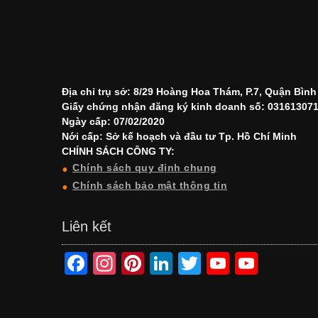
Địa chỉ trụ sở: 8/29 Hoàng Hoa Thám, P.7, Quận Bìn
Giấy chứng nhận đăng ký kinh doanh số: 03161307
Ngày cấp: 07/02/2020
Nới cấp: Sở kế hoạch và đầu tư Tp. Hồ Chí Minh
CHÍNH SÁCH CÔNG TY:
Chính sách quy định chung
Chính sách bảo mật thông tin
Liên kết
F
In
Pi
Li
T
Y
Y
a
st
nt
n
wi
o
o
c
a
er
k
tt
u
u