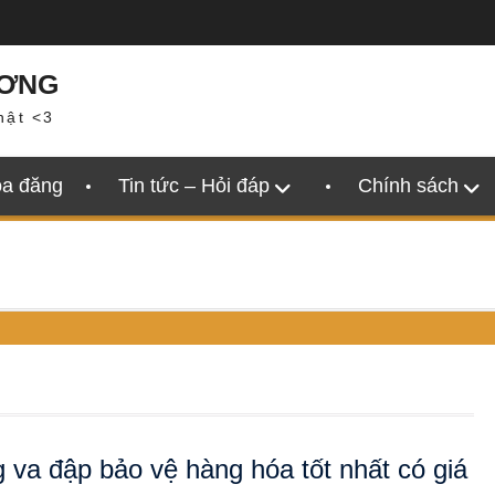
ƯƠNG
hật <3
oa đăng
Tin tức – Hỏi đáp
Chính sách
 va đập bảo vệ hàng hóa tốt nhất có giá