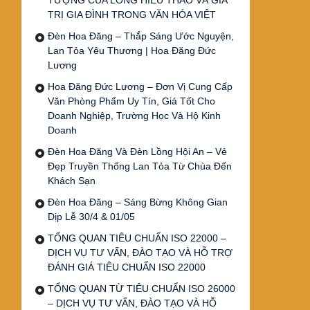
TƯỢNG CỦA LÒNG HIẾU THẢO VÀ GIÁ
TRỊ GIA ĐÌNH TRONG VĂN HÓA VIỆT
Đèn Hoa Đăng – Thắp Sáng Ước Nguyện,
Lan Tỏa Yêu Thương | Hoa Đăng Đức
Lương
Hoa Đăng Đức Lương – Đơn Vị Cung Cấp
Văn Phòng Phẩm Uy Tín, Giá Tốt Cho
Doanh Nghiệp, Trường Học Và Hộ Kinh
Doanh
Đèn Hoa Đăng Và Đèn Lồng Hội An – Vẻ
Đẹp Truyền Thống Lan Tỏa Từ Chùa Đến
Khách Sạn
Đèn Hoa Đăng – Sáng Bừng Không Gian
Dịp Lễ 30/4 & 01/05
TỔNG QUAN TIÊU CHUẨN ISO 22000 –
DỊCH VỤ TƯ VẤN, ĐÀO TẠO VÀ HỖ TRỢ
ĐÁNH GIÁ TIÊU CHUẨN ISO 22000
TỔNG QUAN TỪ TIÊU CHUẨN ISO 26000
– DỊCH VỤ TƯ VẤN, ĐÀO TẠO VÀ HỖ