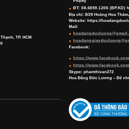
Phạm)
ĐT: 08.6859.1206 (BP.KD) 
Địa chỉ: 8/29 Hoàng Hoa Thám
Website: https://hoadangduc
Mail:
hoadangducluong@gmail
h Thạnh, TP. HCM
hoadanggiayducluong@g
10
Facebook:
https://www.facebook.co
https://www.facebook.co
Skype: phamthivan272
Hoa Đăng Đức Lương – Để nhữ