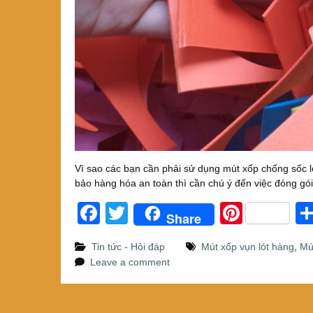
Vì sao các bạn cần phải sử dụng mút xốp chống sốc 
bảo hàng hóa an toàn thì cần chú ý đến việc đóng gó
F
T
Pi
Share
a
wi
nt
Tin tức - Hỏi đáp
Mút xốp vụn lót hàng
,
Mú
c
tt
er
Leave a comment
e
er
e
b
st