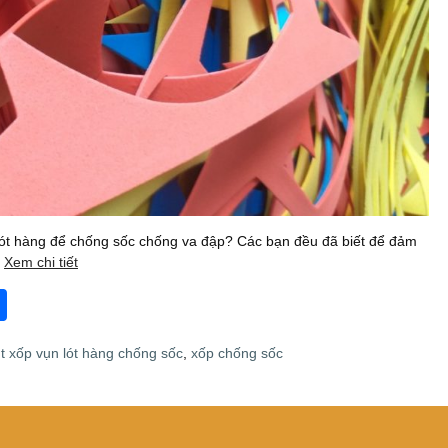
lót hàng để chống sốc chống va đập? Các bạn đều đã biết để đảm
i
Xem chi tiết
S
h
t xốp vụn lót hàng chống sốc
,
xốp chống sốc
ar
e