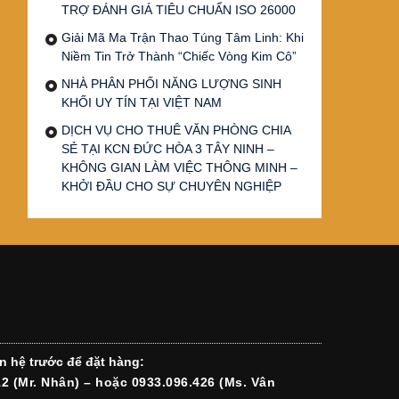
TRỢ ĐÁNH GIÁ TIÊU CHUẨN ISO 26000
Giải Mã Ma Trận Thao Túng Tâm Linh: Khi
Niềm Tin Trở Thành “Chiếc Vòng Kim Cô”
NHÀ PHÂN PHỐI NĂNG LƯỢNG SINH
KHỐI UY TÍN TẠI VIỆT NAM
DỊCH VỤ CHO THUÊ VĂN PHÒNG CHIA
SẺ TẠI KCN ĐỨC HÒA 3 TÂY NINH –
KHÔNG GIAN LÀM VIỆC THÔNG MINH –
KHỞI ĐẦU CHO SỰ CHUYÊN NGHIỆP
n hệ trước để đặt hàng:
12 (Mr. Nhân) – hoặc 0933.096.426 (Ms. Vân