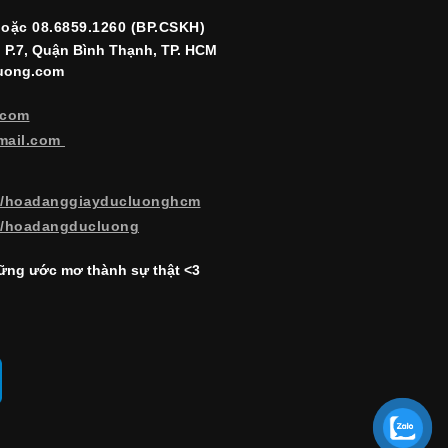
hoặc 08.6859.1260 (BP.CSKH)
, P.7, Quận Bình Thạnh, TP. HCM
luong.com
.com
mail.com
m/hoadanggiayducluonghcm
m/hoadangducluong
ng ước mơ thành sự thật <3