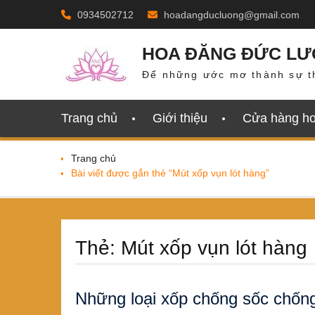
Skip
0934502712
hoadangducluong@gmail.com
to
content
HOA ĐĂNG ĐỨC L
Để những ước mơ thành sự t
Trang chủ
Giới thiệu
Cửa hàng h
Trang chủ
Bài viết được gắn thẻ “Mút xốp vụn lót hàng”
Thẻ:
Mút xốp vụn lót hàng
Những loại xốp chống sốc chống