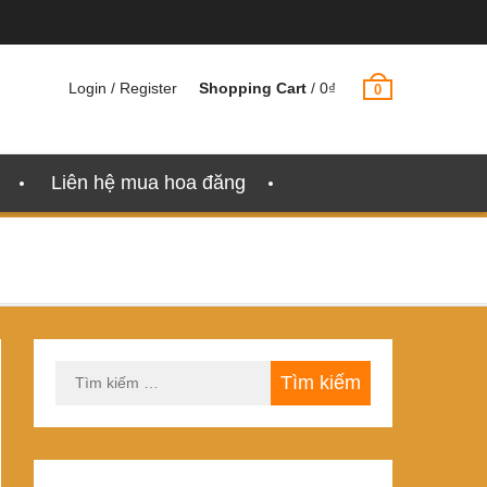
Login / Register
Shopping Cart
/
0
₫
0
Liên hệ mua hoa đăng
Tìm
kiếm
cho: