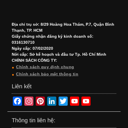
Địa chỉ trụ sở: 8/29 Hoàng Hoa Thám, P.7, Quận Bình
Thạnh, TP. HCM
Giấy chứng nhận đăng ký kinh doanh số:
0316130710
Ngày cấp: 07/02/2020
Nới cấp: Sở kế hoạch và đầu tư Tp. Hồ Chí Minh
CHÍNH SÁCH CÔNG TY:
Chính sách quy định chung
Chính sách bảo mật thông tin
Liên kết
F
In
Pi
Li
T
Y
Y
a
st
nt
n
wi
o
o
c
a
er
k
tt
u
u
Thông tin liên hệ: