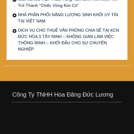
Trở Thành “Chiếc Vòng Kim Cô”
NHÀ PHÂN PHỐI NĂNG LƯỢNG SINH KHỐI UY TÍN
TẠI VIỆT NAM
DỊCH VỤ CHO THUÊ VĂN PHÒNG CHIA SẺ TẠI KCN
ĐỨC HÒA 3 TÂY NINH – KHÔNG GIAN LÀM VIỆC
THÔNG MINH – KHỞI ĐẦU CHO SỰ CHUYÊN
NGHIỆP
Công Ty TNHH Hoa Đăng Đức Lương