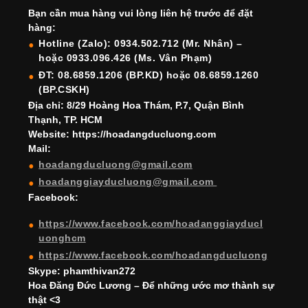
e
gr
e
e
er
T
T
Bạn cần mua hàng vui lòng liên hệ trước để đặt
b
a
st
dI
u
u
hàng:
o
m
n
b
b
Hotline (Zalo): 0934.502.712 (Mr. Nhân) –
hoặc 0933.096.426 (Ms. Vân Phạm)
o
e
e
ĐT: 08.6859.1206 (BP.KD) hoặc 08.6859.1260
k
C
(BP.CSKH)
h
Địa chỉ: 8/29 Hoàng Hoa Thám, P.7, Quận Bình
Thạnh, TP. HCM
a
Website: https://hoadangducluong.com
Mail:
n
hoadangducluong@gmail.com
n
hoadanggiayducluong@gmail.com
el
Facebook:
https://www.facebook.com/hoadanggiayducl
uonghcm
https://www.facebook.com/hoadangducluong
Skype: phamthivan272
Hoa Đăng Đức Lương – Để những ước mơ thành sự
thật <3