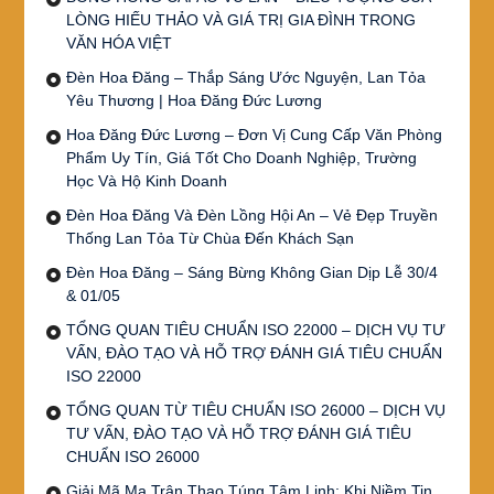
LÒNG HIẾU THẢO VÀ GIÁ TRỊ GIA ĐÌNH TRONG
VĂN HÓA VIỆT
Đèn Hoa Đăng – Thắp Sáng Ước Nguyện, Lan Tỏa
Yêu Thương | Hoa Đăng Đức Lương
Hoa Đăng Đức Lương – Đơn Vị Cung Cấp Văn Phòng
Phẩm Uy Tín, Giá Tốt Cho Doanh Nghiệp, Trường
Học Và Hộ Kinh Doanh
Đèn Hoa Đăng Và Đèn Lồng Hội An – Vẻ Đẹp Truyền
Thống Lan Tỏa Từ Chùa Đến Khách Sạn
Đèn Hoa Đăng – Sáng Bừng Không Gian Dịp Lễ 30/4
& 01/05
TỔNG QUAN TIÊU CHUẨN ISO 22000 – DỊCH VỤ TƯ
VẤN, ĐÀO TẠO VÀ HỖ TRỢ ĐÁNH GIÁ TIÊU CHUẨN
ISO 22000
TỔNG QUAN TỪ TIÊU CHUẨN ISO 26000 – DỊCH VỤ
TƯ VẤN, ĐÀO TẠO VÀ HỖ TRỢ ĐÁNH GIÁ TIÊU
CHUẨN ISO 26000
Giải Mã Ma Trận Thao Túng Tâm Linh: Khi Niềm Tin