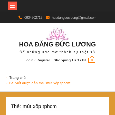
Skip
0934502712
hoadangducluong@gmail.com
to
content
HOA ĐĂNG ĐỨC LƯƠNG
Để những ước mơ thành sự thật <3
Login / Register
Shopping Cart
/
0
₫
0
Trang chủ
Bài viết được gắn thẻ “mút xốp tphcm”
Thẻ:
mút xốp tphcm