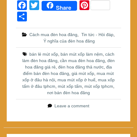
F
T
Pi
Share
a
wi
nt
S
c
tt
er
h
e
er
e
ar
Cách mua đèn hoa đăng
,
Tin tức - Hỏi đáp
,
Ý nghĩa của đèn hoa đăng
b
st
e
o
bán lẻ mút xốp
,
bán mút xốp làm nệm
,
cách
làm đèn hoa đăng
,
cần mua đèn hoa đăng
,
đèn
o
hoa đăng giá rẻ
,
đèn hoa đăng thả nước
,
địa
k
điểm bán đèn hoa đăng
,
giá mút xốp
,
mua mút
xốp ở đâu hà nội
,
mua mút xốp ở huế
,
mua xốp
tấm ở đâu tphcm
,
mút xốp tấm
,
mút xốp tphcm
,
nơi bán đèn hoa đăng
Leave a comment