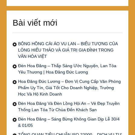
Bài viết mới
BÔNG HỒNG CÀI ÁO VU LAN – BIỂU TƯỢNG CỦA
LÒNG HIẾU THẢO VÀ GIÁ TRỊ GIA ĐÌNH TRONG
VĂN HÓA VIỆT
Đèn Hoa Đăng – Thắp Sáng Ước Nguyện, Lan Tỏa
Yêu Thương | Hoa Đăng Đức Lương
Hoa Đăng Đức Lương – Đơn Vị Cung Cấp Văn Phòng
Phẩm Uy Tín, Giá Tốt Cho Doanh Nghiệp, Trường
Học Và Hộ Kinh Doanh
Đèn Hoa Đăng Và Đèn Lồng Hội An – Vẻ Đẹp Truyền
Thống Lan Tỏa Từ Chùa Đến Khách Sạn
Đèn Hoa Đăng – Sáng Bừng Không Gian Dịp Lễ 30/4
& 01/05
TỔNG QUAN TIÊU CHUẨN ISO 22000 – DỊCH VỤ TƯ