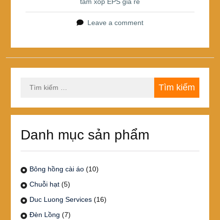
tấm xốp EPS giá rẻ
o
k
Leave a comment
Tìm
kiếm
cho:
Danh mục sản phẩm
Bông hồng cài áo
(10)
Chuỗi hạt
(5)
Duc Luong Services
(16)
Đèn Lồng
(7)