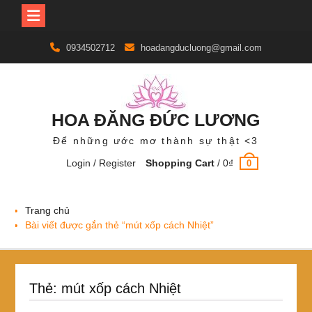
Skip
0934502712
hoadangducluong@gmail.com
to
content
HOA ĐĂNG ĐỨC LƯƠNG
Để những ước mơ thành sự thật <3
Login / Register
Shopping Cart
/
0
₫
0
Trang chủ
Bài viết được gắn thẻ “mút xốp cách Nhiệt”
Thẻ:
mút xốp cách Nhiệt