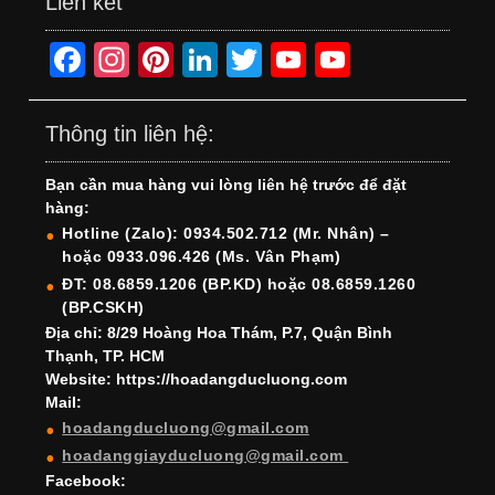
Liên kết
F
In
Pi
Li
T
Y
Y
a
st
nt
n
wi
o
o
c
a
er
k
tt
u
u
Thông tin liên hệ:
e
gr
e
e
er
T
T
Bạn cần mua hàng vui lòng liên hệ trước để đặt
b
a
st
dI
u
u
hàng:
o
m
n
b
b
Hotline (Zalo): 0934.502.712 (Mr. Nhân) –
hoặc 0933.096.426 (Ms. Vân Phạm)
o
e
e
ĐT: 08.6859.1206 (BP.KD) hoặc 08.6859.1260
k
C
(BP.CSKH)
h
Địa chỉ: 8/29 Hoàng Hoa Thám, P.7, Quận Bình
Thạnh, TP. HCM
a
Website: https://hoadangducluong.com
Mail:
n
hoadangducluong@gmail.com
n
hoadanggiayducluong@gmail.com
el
Facebook: