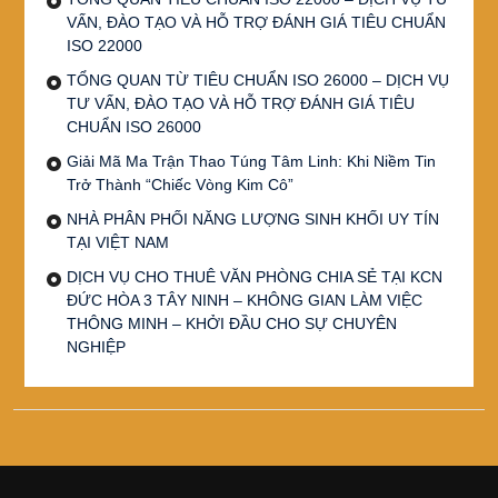
VẤN, ĐÀO TẠO VÀ HỖ TRỢ ĐÁNH GIÁ TIÊU CHUẨN
ISO 22000
TỔNG QUAN TỪ TIÊU CHUẨN ISO 26000 – DỊCH VỤ
TƯ VẤN, ĐÀO TẠO VÀ HỖ TRỢ ĐÁNH GIÁ TIÊU
CHUẨN ISO 26000
Giải Mã Ma Trận Thao Túng Tâm Linh: Khi Niềm Tin
Trở Thành “Chiếc Vòng Kim Cô”
NHÀ PHÂN PHỐI NĂNG LƯỢNG SINH KHỐI UY TÍN
TẠI VIỆT NAM
DỊCH VỤ CHO THUÊ VĂN PHÒNG CHIA SẺ TẠI KCN
ĐỨC HÒA 3 TÂY NINH – KHÔNG GIAN LÀM VIỆC
THÔNG MINH – KHỞI ĐẦU CHO SỰ CHUYÊN
NGHIỆP