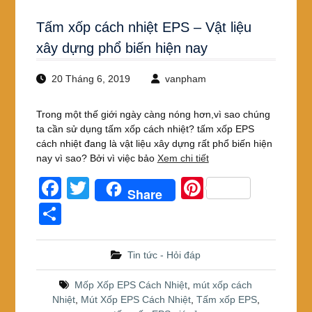
Tấm xốp cách nhiệt EPS – Vật liệu
xây dựng phổ biến hiện nay
20 Tháng 6, 2019
vanpham
Trong một thế giới ngày càng nóng hơn,vì sao chúng
ta cần sử dụng tấm xốp cách nhiệt? tấm xốp EPS
cách nhiệt đang là vật liệu xây dựng rất phổ biến hiện
nay vì sao? Bởi vì việc bảo
Xem chi tiết
F
T
Pi
Share
a
wi
nt
S
c
tt
er
h
e
er
e
ar
Tin tức - Hỏi đáp
b
st
e
Mốp Xốp EPS Cách Nhiệt
,
mút xốp cách
o
Nhiệt
,
Mút Xốp EPS Cách Nhiệt
,
Tấm xốp EPS
,