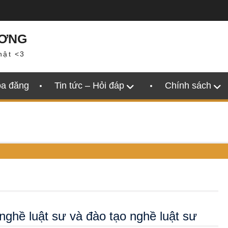
ƯƠNG
hật <3
oa đăng
Tin tức – Hỏi đáp
Chính sách
nghề luật sư và đào tạo nghề luật sư