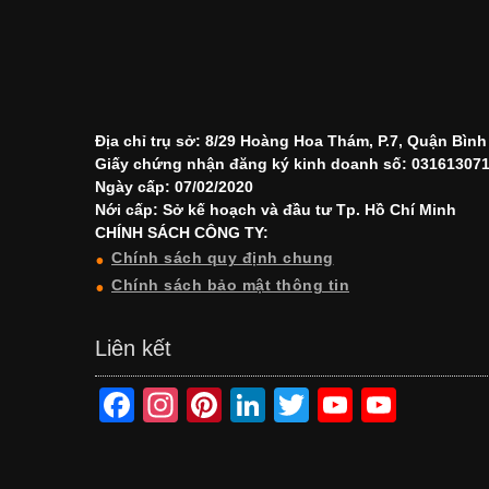
Địa chỉ trụ sở: 8/29 Hoàng Hoa Thám, P.7, Quận Bìn
Giấy chứng nhận đăng ký kinh doanh số: 03161307
Ngày cấp: 07/02/2020
Nới cấp: Sở kế hoạch và đầu tư Tp. Hồ Chí Minh
CHÍNH SÁCH CÔNG TY:
Chính sách quy định chung
Chính sách bảo mật thông tin
Liên kết
F
In
Pi
Li
T
Y
Y
a
st
nt
n
wi
o
o
c
a
er
k
tt
u
u