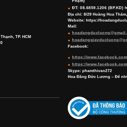
Phạm)
ĐT: 08.6859.1206 (BP.KD) 
Địa chỉ: 8/29 Hoàng Hoa Thám
Website: https://hoadangduc
Mail:
hoadangducluong@gmail
h Thạnh, TP. HCM
hoadanggiayducluong@g
10
Facebook:
https://www.facebook.co
https://www.facebook.co
Skype: phamthivan272
Hoa Đăng Đức Lương – Để nhữ