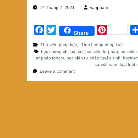
14 Tháng 7, 2021
vanpham
F
T
Pi
Share
a
wi
nt
Thư viện pháp luật
,
Tình huống pháp luật
c
tt
er
học chứng chỉ luật sư
,
học viện tư pháp
,
học viện
e
er
e
tư pháp tphcm
,
học viện tư pháp tuyển sinh
,
hoctruc
sư việt nam
,
luật luật 
b
st
Leave a comment
o
o
k