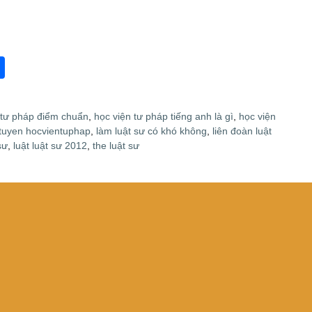
S
h
ar
 tư pháp điểm chuẩn
,
học viện tư pháp tiếng anh là gì
,
học viện
e
tuyen hocvientuphap
,
làm luật sư có khó không
,
liên đoàn luật
sư
,
luật luật sư 2012
,
the luật sư