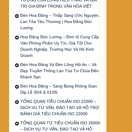
TƯỢNG CỦA LÒNG HIẾU THẢO VÀ GIÁ
TRỊ GIA ĐÌNH TRONG VĂN HÓA VIỆT
Đèn Hoa Đăng – Thắp Sáng Ước Nguyện,
Lan Tỏa Yêu Thương | Hoa Đăng Đức
Lương
Hoa Đăng Đức Lương – Đơn Vị Cung Cấp
Văn Phòng Phẩm Uy Tín, Giá Tốt Cho
Doanh Nghiệp, Trường Học Và Hộ Kinh
Doanh
Đèn Hoa Đăng Và Đèn Lồng Hội An – Vẻ
Đẹp Truyền Thống Lan Tỏa Từ Chùa Đến
Khách Sạn
Đèn Hoa Đăng – Sáng Bừng Không Gian
Dịp Lễ 30/4 & 01/05
TỔNG QUAN TIÊU CHUẨN ISO 22000 –
DỊCH VỤ TƯ VẤN, ĐÀO TẠO VÀ HỖ TRỢ
ĐÁNH GIÁ TIÊU CHUẨN ISO 22000
TỔNG QUAN TỪ TIÊU CHUẨN ISO 26000
– DỊCH VỤ TƯ VẤN, ĐÀO TẠO VÀ HỖ