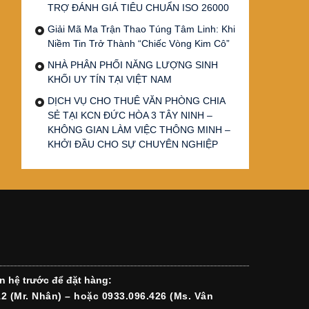
TRỢ ĐÁNH GIÁ TIÊU CHUẨN ISO 26000
Giải Mã Ma Trận Thao Túng Tâm Linh: Khi
Niềm Tin Trở Thành “Chiếc Vòng Kim Cô”
NHÀ PHÂN PHỐI NĂNG LƯỢNG SINH
KHỐI UY TÍN TẠI VIỆT NAM
DỊCH VỤ CHO THUÊ VĂN PHÒNG CHIA
SẺ TẠI KCN ĐỨC HÒA 3 TÂY NINH –
KHÔNG GIAN LÀM VIỆC THÔNG MINH –
KHỞI ĐẦU CHO SỰ CHUYÊN NGHIỆP
n hệ trước để đặt hàng:
12 (Mr. Nhân) – hoặc 0933.096.426 (Ms. Vân