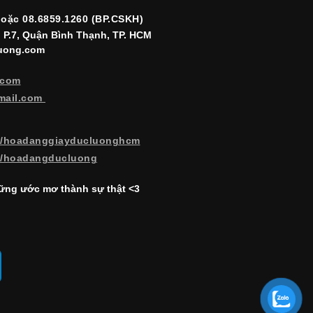
hoặc 08.6859.1260 (BP.CSKH)
, P.7, Quận Bình Thạnh, TP. HCM
luong.com
.com
mail.com
m/hoadanggiayducluonghcm
m/hoadangducluong
ng ước mơ thành sự thật <3