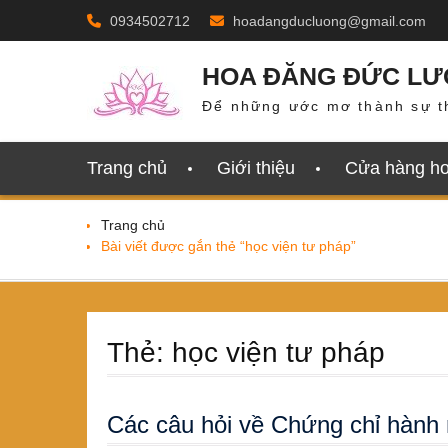
Skip
0934502712
hoadangducluong@gmail.com
to
content
HOA ĐĂNG ĐỨC L
Để những ước mơ thành sự t
Trang chủ
Giới thiệu
Cửa hàng h
Trang chủ
Bài viết được gắn thẻ “học viện tư pháp”
Thẻ:
học viện tư pháp
Các câu hỏi về Chứng chỉ hành 