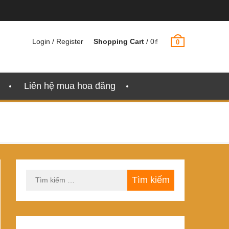
Login / Register
Shopping Cart
/
0
₫
0
Liên hệ mua hoa đăng
Tìm
kiếm
cho: