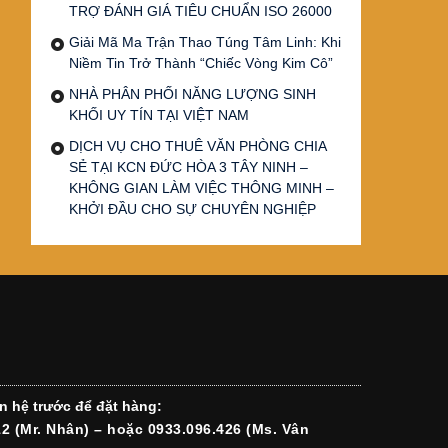
TRỢ ĐÁNH GIÁ TIÊU CHUẨN ISO 26000
Giải Mã Ma Trận Thao Túng Tâm Linh: Khi
Niềm Tin Trở Thành “Chiếc Vòng Kim Cô”
NHÀ PHÂN PHỐI NĂNG LƯỢNG SINH
KHỐI UY TÍN TẠI VIỆT NAM
DỊCH VỤ CHO THUÊ VĂN PHÒNG CHIA
SẺ TẠI KCN ĐỨC HÒA 3 TÂY NINH –
KHÔNG GIAN LÀM VIỆC THÔNG MINH –
KHỞI ĐẦU CHO SỰ CHUYÊN NGHIỆP
n hệ trước để đặt hàng:
12 (Mr. Nhân) – hoặc 0933.096.426 (Ms. Vân