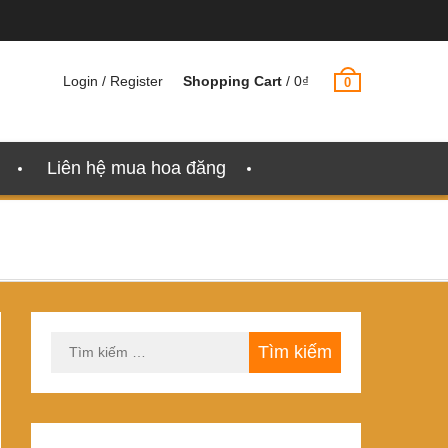
Login / Register
Shopping Cart
/
0
₫
0
Liên hệ mua hoa đăng
Tìm
kiếm
cho: