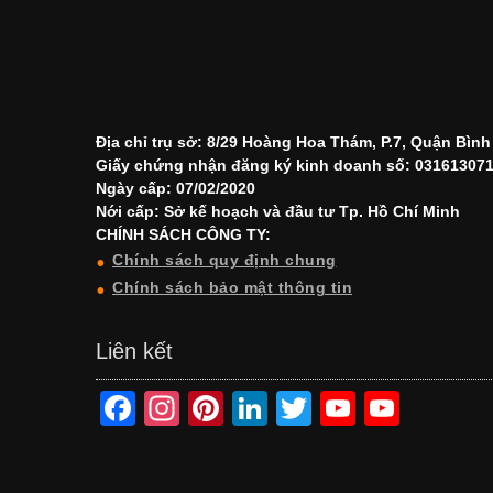
Địa chỉ trụ sở: 8/29 Hoàng Hoa Thám, P.7, Quận Bìn
Giấy chứng nhận đăng ký kinh doanh số: 03161307
Ngày cấp: 07/02/2020
Nới cấp: Sở kế hoạch và đầu tư Tp. Hồ Chí Minh
CHÍNH SÁCH CÔNG TY:
Chính sách quy định chung
Chính sách bảo mật thông tin
Liên kết
F
In
Pi
Li
T
Y
Y
a
st
nt
n
wi
o
o
c
a
er
k
tt
u
u