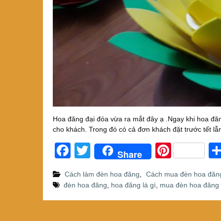
Hoa đăng đại đóa vừa ra mắt đây ạ .Ngay khi hoa đ
cho khách. Trong đó có cả đơn khách đặt trước tết lẫ
F
T
Pi
Share
a
wi
nt
Cách làm đèn hoa đăng
,
Cách mua đèn hoa đăn
c
tt
er
đèn hoa đăng
,
hoa đăng là gì
,
mua đèn hoa đăng
e
er
e
b
st