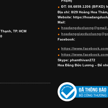
Phạm)
ĐT: 08.6859.1206 (BP.KD) 
Địa chỉ: 8/29 Hoàng Hoa Thám
Website: https://hoadangduc
Mail:
hoadangducluong@gmail
h Thạnh, TP. HCM
hoadanggiayducluong@g
10
Facebook:
https://www.facebook.co
https://www.facebook.co
Skype: phamthivan272
Hoa Đăng Đức Lương – Để nhữ