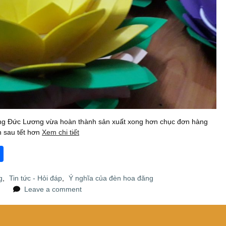
ăng Đức Lương vừa hoàn thành sản xuất xong hơn chục đơn hàng
n sau tết hơn
Xem chi tiết
S
h
g
,
Tin tức - Hỏi đáp
,
Ý nghĩa của đèn hoa đăng
ar
Leave a comment
e