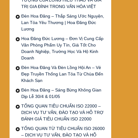
TƯỢNG CỦA LÒNG HIẾU THẢO VÀ GIÁ
TRỊ GIA ĐÌNH TRONG VĂN HÓA VIỆT
Đèn Hoa Đăng – Thắp Sáng Ước Nguyện,
Lan Tỏa Yêu Thương | Hoa Đăng Đức
Lương
Hoa Đăng Đức Lương – Đơn Vị Cung Cấp
Văn Phòng Phẩm Uy Tín, Giá Tốt Cho
Doanh Nghiệp, Trường Học Và Hộ Kinh
Doanh
Đèn Hoa Đăng Và Đèn Lồng Hội An – Vẻ
Đẹp Truyền Thống Lan Tỏa Từ Chùa Đến
Khách Sạn
Đèn Hoa Đăng – Sáng Bừng Không Gian
Dịp Lễ 30/4 & 01/05
TỔNG QUAN TIÊU CHUẨN ISO 22000 –
DỊCH VỤ TƯ VẤN, ĐÀO TẠO VÀ HỖ TRỢ
ĐÁNH GIÁ TIÊU CHUẨN ISO 22000
TỔNG QUAN TỪ TIÊU CHUẨN ISO 26000
– DỊCH VỤ TƯ VẤN, ĐÀO TẠO VÀ HỖ