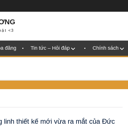
ƯƠNG
hật <3
oa đăng
Tin tức – Hỏi đáp
Chính sách
 linh thiết kế mới vừa ra mắt của Đức