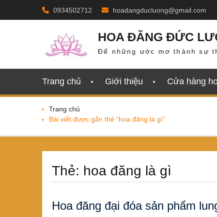
Skip
0934502712
hoadangducluong@gmail.com
to
content
HOA ĐĂNG ĐỨC L
Để những ước mơ thành sự t
Trang chủ
Giới thiệu
Cửa hàng h
Trang chủ
Bài viết được gắn thẻ “hoa đăng là gì”
Thẻ:
hoa đăng là gì
Hoa đăng đại đóa sản phẩm lung