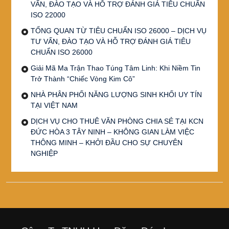
VẤN, ĐÀO TẠO VÀ HỖ TRỢ ĐÁNH GIÁ TIÊU CHUẨN
ISO 22000
TỔNG QUAN TỪ TIÊU CHUẨN ISO 26000 – DỊCH VỤ
TƯ VẤN, ĐÀO TẠO VÀ HỖ TRỢ ĐÁNH GIÁ TIÊU
CHUẨN ISO 26000
Giải Mã Ma Trận Thao Túng Tâm Linh: Khi Niềm Tin
Trở Thành “Chiếc Vòng Kim Cô”
NHÀ PHÂN PHỐI NĂNG LƯỢNG SINH KHỐI UY TÍN
TẠI VIỆT NAM
DỊCH VỤ CHO THUÊ VĂN PHÒNG CHIA SẺ TẠI KCN
ĐỨC HÒA 3 TÂY NINH – KHÔNG GIAN LÀM VIỆC
THÔNG MINH – KHỞI ĐẦU CHO SỰ CHUYÊN
NGHIỆP