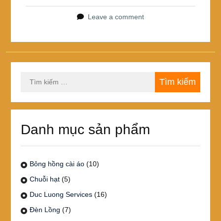
o
o
Leave a comment
k
Tìm
kiếm
cho:
Danh mục sản phẩm
Bông hồng cài áo
(10)
Chuỗi hạt
(5)
Duc Luong Services
(16)
Đèn Lồng
(7)