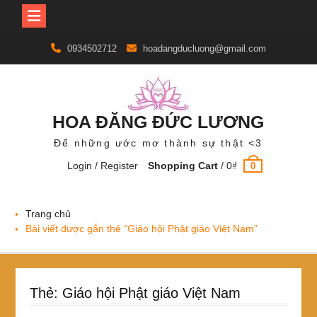
Skip
0934502712
hoadangducluong@gmail.com
to
content
HOA ĐĂNG ĐỨC LƯƠNG
Để những ước mơ thành sự thật <3
Login / Register
Shopping Cart
/
0
₫
0
Trang chủ
Bài viết được gắn thẻ “Giáo hội Phật giáo Việt Nam”
Thẻ:
Giáo hội Phật giáo Việt Nam