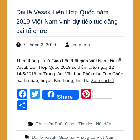
Đại lễ Vesak Liên Hợp Quốc năm
2019 Việt Nam vinh dự tiếp tục đăng
cai tổ chức
7 Tháng 3, 2019
vanpham
Theo thông tin từ Giáo hội Phật giáo Việt Nam, Đại lễ
Vesak Liên Hợp Quốc 2019 sẽ diễn ra từ ngày 12-
14/5/2019 tại Trung tâm Văn hóa Phật giáo Tam Chúc
(xã Ba Sao, huyện Kim Bảng, tỉnh Hà
Xem chi tiết
F
T
Pi
Share
a
wi
nt
S
c
tt
er
h
e
er
e
ar
Thư viện Phật Giáo
,
Tin tức - Hỏi đáp
b
st
e
Đại lễ Vesak
,
Giáo hội Phật giáo Việt Nam