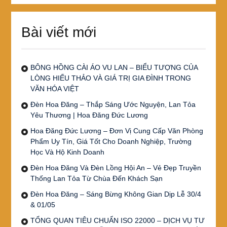
Bài viết mới
BÔNG HỒNG CÀI ÁO VU LAN – BIỂU TƯỢNG CỦA
LÒNG HIẾU THẢO VÀ GIÁ TRỊ GIA ĐÌNH TRONG
VĂN HÓA VIỆT
Đèn Hoa Đăng – Thắp Sáng Ước Nguyện, Lan Tỏa
Yêu Thương | Hoa Đăng Đức Lương
Hoa Đăng Đức Lương – Đơn Vị Cung Cấp Văn Phòng
Phẩm Uy Tín, Giá Tốt Cho Doanh Nghiệp, Trường
Học Và Hộ Kinh Doanh
Đèn Hoa Đăng Và Đèn Lồng Hội An – Vẻ Đẹp Truyền
Thống Lan Tỏa Từ Chùa Đến Khách Sạn
Đèn Hoa Đăng – Sáng Bừng Không Gian Dịp Lễ 30/4
& 01/05
TỔNG QUAN TIÊU CHUẨN ISO 22000 – DỊCH VỤ TƯ