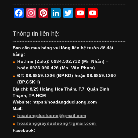
F
In
Pi
Li
T
Y
Y
a
st
nt
n
wi
o
o
c
a
er
k
tt
u
u
Thông tin liên hệ:
e
gr
e
e
er
T
T
Bạn cần mua hàng vui lòng liên hệ trước để đặt
b
a
st
dI
u
u
hàng:
o
m
n
b
b
Hotline (Zalo): 0934.502.712 (Mr. Nhân) –
hoặc 0933.096.426 (Ms. Vân Phạm)
o
e
e
ĐT: 08.6859.1206 (BP.KD) hoặc 08.6859.1260
k
C
(BP.CSKH)
h
Địa chỉ: 8/29 Hoàng Hoa Thám, P.7, Quận Bình
Thạnh, TP. HCM
a
Website: https://hoadangducluong.com
Mail:
n
hoadangducluong@gmail.com
n
hoadanggiayducluong@gmail.com
el
Facebook: