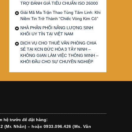
TRỢ ĐÁNH GIÁ TIÊU CHUẨN ISO 26000
Giải Mã Ma Trận Thao Túng Tâm Linh: Khi
Niềm Tin Trở Thành “Chiếc Vòng Kim Cô”
NHÀ PHÂN PHỐI NĂNG LƯỢNG SINH
KHỐI UY TÍN TẠI VIỆT NAM
DỊCH VỤ CHO THUÊ VĂN PHÒNG CHIA
SẺ TẠI KCN ĐỨC HÒA 3 TÂY NINH –
KHÔNG GIAN LÀM VIỆC THÔNG MINH –
KHỞI ĐẦU CHO SỰ CHUYÊN NGHIỆP
n hệ trước để đặt hàng:
12 (Mr. Nhân) – hoặc 0933.096.426 (Ms. Vân