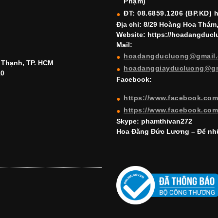
Phạm)
ĐT: 08.6859.1206 (BP.KD) 
Địa chỉ: 8/29 Hoàng Hoa Thám
Website: https://hoadangduc
Mail:
hoadangducluong@gmail
h Thạnh, TP. HCM
hoadanggiayducluong@g
10
Facebook:
https://www.facebook.co
https://www.facebook.co
Skype: phamthivan272
Hoa Đăng Đức Lương – Để nhữ