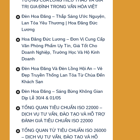
TƯỢNG CỦA LÒNG HIẾU THẢO VÀ GIÁ
TRỊ GIA ĐÌNH TRONG VĂN HÓA VIỆT
Đèn Hoa Đăng – Thắp Sáng Ước Nguyện,
Lan Tỏa Yêu Thương | Hoa Đăng Đức
Lương
Hoa Đăng Đức Lương – Đơn Vị Cung Cấp
Văn Phòng Phẩm Uy Tín, Giá Tốt Cho
Doanh Nghiệp, Trường Học Và Hộ Kinh
Doanh
Đèn Hoa Đăng Và Đèn Lồng Hội An – Vẻ
Đẹp Truyền Thống Lan Tỏa Từ Chùa Đến
Khách Sạn
Đèn Hoa Đăng – Sáng Bừng Không Gian
Dịp Lễ 30/4 & 01/05
TỔNG QUAN TIÊU CHUẨN ISO 22000 –
DỊCH VỤ TƯ VẤN, ĐÀO TẠO VÀ HỖ TRỢ
ĐÁNH GIÁ TIÊU CHUẨN ISO 22000
TỔNG QUAN TỪ TIÊU CHUẨN ISO 26000
– DỊCH VỤ TƯ VẤN, ĐÀO TẠO VÀ HỖ