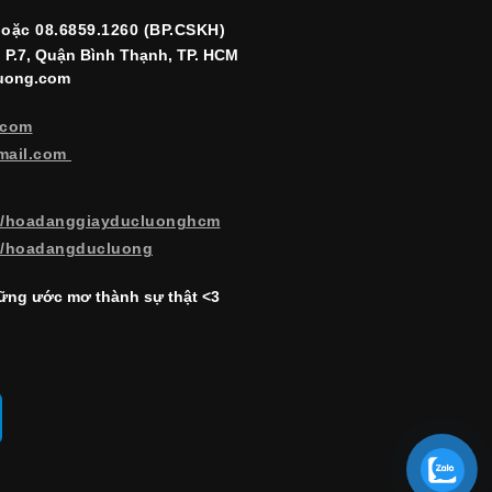
hoặc 08.6859.1260 (BP.CSKH)
, P.7, Quận Bình Thạnh, TP. HCM
luong.com
.com
mail.com
m/hoadanggiayducluonghcm
m/hoadangducluong
ng ước mơ thành sự thật <3