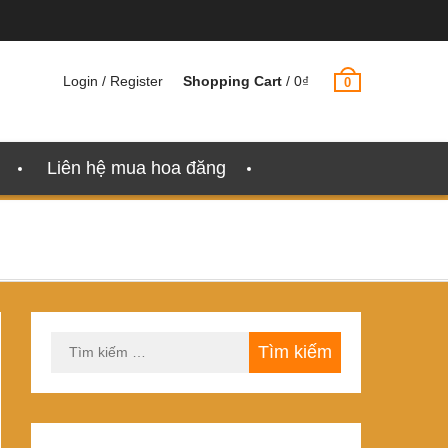
Login / Register
Shopping Cart
/
0
₫
0
Liên hệ mua hoa đăng
Tìm
kiếm
cho: