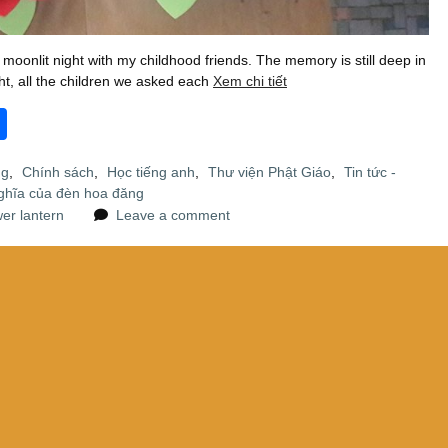
e moonlit night with my childhood friends. The memory is still deep in
ght, all the children we asked each
Xem chi tiết
S
h
ng
,
Chính sách
,
Học tiếng anh
,
Thư viện Phật Giáo
,
Tin tức -
ar
ghĩa của đèn hoa đăng
e
wer lantern
Leave a comment