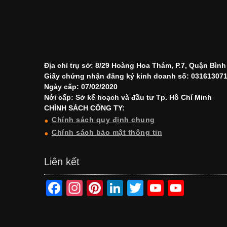
Địa chỉ trụ sở: 8/29 Hoàng Hoa Thám, P.7, Quận Bìn
Giấy chứng nhận đăng ký kinh doanh số: 03161307
Ngày cấp: 07/02/2020
Nới cấp: Sở kế hoạch và đầu tư Tp. Hồ Chí Minh
CHÍNH SÁCH CÔNG TY:
Chính sách quy định chung
Chính sách bảo mật thông tin
Liên kết
F
In
Pi
Li
T
Y
Y
a
st
nt
n
wi
o
o
c
a
er
k
tt
u
u