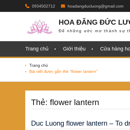
Skip
0934502712
hoadangducluong@gmail.com
to
content
HOA ĐĂNG ĐỨC L
Để những ước mơ thành sự t
Trang chủ
Giới thiệu
Cửa hàng h
Trang chủ
Bài viết được gắn thẻ “flower lantern”
Thẻ:
flower lantern
Duc Luong flower lantern – To 