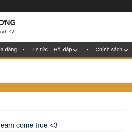
ƯƠNG
hật <3
oa đăng
Tin tức – Hỏi đáp
Chính sách
dream come true <3