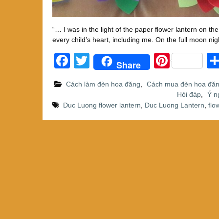
“… I was in the light of the paper flower lantern on th
every child’s heart, including me. On the full moon ni
F
T
Pi
Share
a
wi
nt
Cách làm đèn hoa đăng
,
Cách mua đèn hoa đă
c
tt
er
Hỏi đáp
,
Ý n
e
er
e
Duc Luong flower lantern
,
Duc Luong Lantern
,
flo
b
st
o
o
k