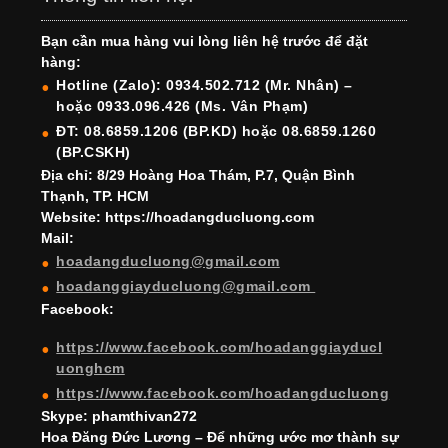
e
gr
e
e
er
T
T
Bạn cần mua hàng vui lòng liên hệ trước để đặt
b
a
st
dI
u
u
hàng:
o
m
n
b
b
Hotline (Zalo): 0934.502.712 (Mr. Nhân) –
hoặc 0933.096.426 (Ms. Vân Phạm)
o
e
e
ĐT: 08.6859.1206 (BP.KD) hoặc 08.6859.1260
k
C
(BP.CSKH)
h
Địa chỉ: 8/29 Hoàng Hoa Thám, P.7, Quận Bình
Thạnh, TP. HCM
a
Website: https://hoadangducluong.com
Mail:
n
hoadangducluong@gmail.com
n
hoadanggiayducluong@gmail.com
el
Facebook:
https://www.facebook.com/hoadanggiayducl
uonghcm
https://www.facebook.com/hoadangducluong
Skype: phamthivan272
Hoa Đăng Đức Lương – Để những ước mơ thành sự