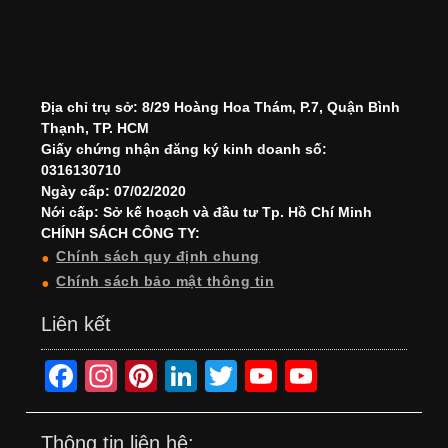
Địa chỉ trụ sở: 8/29 Hoàng Hoa Thám, P.7, Quận Bình
Thạnh, TP. HCM
Giấy chứng nhận đăng ký kinh doanh số:
0316130710
Ngày cấp: 07/02/2020
Nới cấp: Sở kế hoạch và đầu tư Tp. Hồ Chí Minh
CHÍNH SÁCH CÔNG TY:
Chính sách quy định chung
Chính sách bảo mật thông tin
Liên kết
F
In
Pi
Li
T
Y
Y
a
st
nt
n
wi
o
o
c
a
er
k
tt
u
u
Thông tin liên hệ: