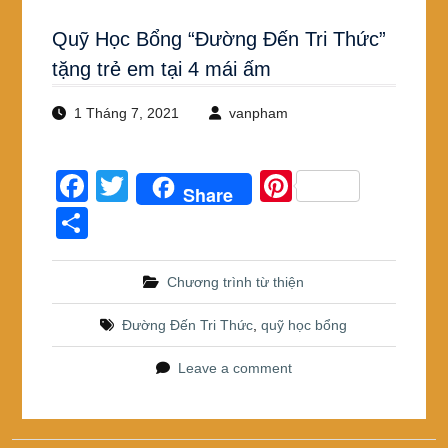
Quỹ Học Bổng “Đường Đến Tri Thức”
tặng trẻ em tại 4 mái ấm
1 Tháng 7, 2021
vanpham
F
T
Pi
Share
a
wi
nt
S
c
tt
er
h
e
er
e
ar
Chương trình từ thiện
b
st
e
Đường Đến Tri Thức
,
quỹ học bổng
o
o
Leave a comment
k