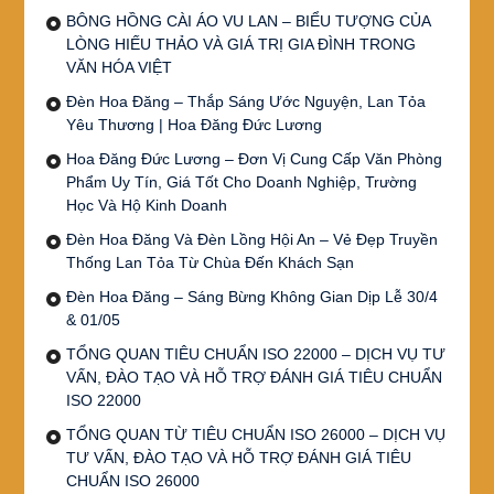
BÔNG HỒNG CÀI ÁO VU LAN – BIỂU TƯỢNG CỦA
LÒNG HIẾU THẢO VÀ GIÁ TRỊ GIA ĐÌNH TRONG
VĂN HÓA VIỆT
Đèn Hoa Đăng – Thắp Sáng Ước Nguyện, Lan Tỏa
Yêu Thương | Hoa Đăng Đức Lương
Hoa Đăng Đức Lương – Đơn Vị Cung Cấp Văn Phòng
Phẩm Uy Tín, Giá Tốt Cho Doanh Nghiệp, Trường
Học Và Hộ Kinh Doanh
Đèn Hoa Đăng Và Đèn Lồng Hội An – Vẻ Đẹp Truyền
Thống Lan Tỏa Từ Chùa Đến Khách Sạn
Đèn Hoa Đăng – Sáng Bừng Không Gian Dịp Lễ 30/4
& 01/05
TỔNG QUAN TIÊU CHUẨN ISO 22000 – DỊCH VỤ TƯ
VẤN, ĐÀO TẠO VÀ HỖ TRỢ ĐÁNH GIÁ TIÊU CHUẨN
ISO 22000
TỔNG QUAN TỪ TIÊU CHUẨN ISO 26000 – DỊCH VỤ
TƯ VẤN, ĐÀO TẠO VÀ HỖ TRỢ ĐÁNH GIÁ TIÊU
CHUẨN ISO 26000