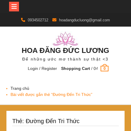
Skip
0934502712
hoadangducluong@gmail.com
to
content
HOA ĐĂNG ĐỨC LƯƠNG
Để những ước mơ thành sự thật <3
Login / Register
Shopping Cart
/
0
₫
0
Trang chủ
Bài viết được gắn thẻ “Đường Đến Tri Thức”
Thẻ:
Đường Đến Tri Thức