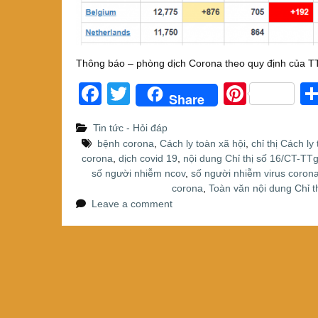
Thông báo – phòng dịch Corona theo quy định của TT
F
T
Pi
Share
a
wi
nt
Tin tức - Hỏi đáp
c
tt
er
bệnh corona
,
Cách ly toàn xã hội
,
chỉ thị Cách ly
e
er
e
corona
,
dịch covid 19
,
nội dung Chỉ thị số 16/CT-TT
số người nhiễm ncov
,
số người nhiễm virus coron
b
st
corona
,
Toàn văn nội dung Chỉ t
o
Leave a comment
o
k