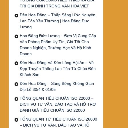
TƯỢNG CỦA LÒNG HIẾU THẢO VÀ GIÁ
TRỊ GIA ĐÌNH TRONG VĂN HÓA VIỆT
Đèn Hoa Đăng – Thắp Sáng Ước Nguyện,
Lan Tỏa Yêu Thương | Hoa Đăng Đức
Lương
Hoa Đăng Đức Lương – Đơn Vị Cung Cấp
Văn Phòng Phẩm Uy Tín, Giá Tốt Cho
Doanh Nghiệp, Trường Học Và Hộ Kinh
Doanh
Đèn Hoa Đăng Và Đèn Lồng Hội An – Vẻ
Đẹp Truyền Thống Lan Tỏa Từ Chùa Đến
Khách Sạn
Đèn Hoa Đăng – Sáng Bừng Không Gian
Dịp Lễ 30/4 & 01/05
TỔNG QUAN TIÊU CHUẨN ISO 22000 –
DỊCH VỤ TƯ VẤN, ĐÀO TẠO VÀ HỖ TRỢ
ĐÁNH GIÁ TIÊU CHUẨN ISO 22000
TỔNG QUAN TỪ TIÊU CHUẨN ISO 26000
– DỊCH VỤ TƯ VẤN, ĐÀO TẠO VÀ HỖ