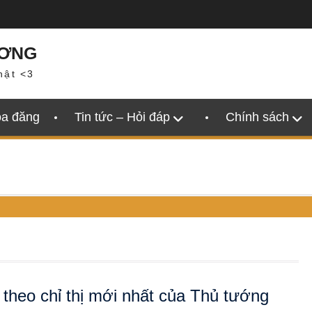
ƯƠNG
hật <3
oa đăng
Tin tức – Hỏi đáp
Chính sách
theo chỉ thị mới nhất của Thủ tướng