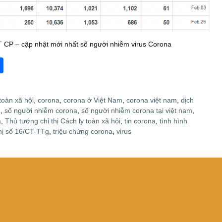
 CP – cập nhật mới nhất số người nhiễm virus Corona
S
h
ar
 toàn xã hội
,
corona
,
corona ở Việt Nam
,
corona việt nam
,
dịch
e
g
,
số người nhiễm corona
,
số người nhiễm corona tại việt nam
,
a
,
Thủ tướng chỉ thị Cách ly toàn xã hội
,
tin corona
,
tình hình
hị số 16/CT-TTg
,
triệu chứng corona
,
virus