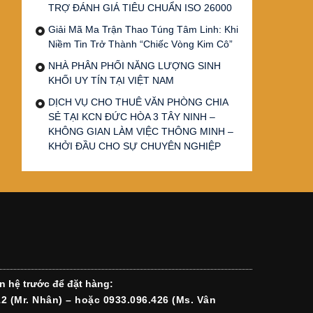
TRỢ ĐÁNH GIÁ TIÊU CHUẨN ISO 26000
Giải Mã Ma Trận Thao Túng Tâm Linh: Khi
Niềm Tin Trở Thành “Chiếc Vòng Kim Cô”
NHÀ PHÂN PHỐI NĂNG LƯỢNG SINH
KHỐI UY TÍN TẠI VIỆT NAM
DỊCH VỤ CHO THUÊ VĂN PHÒNG CHIA
SẺ TẠI KCN ĐỨC HÒA 3 TÂY NINH –
KHÔNG GIAN LÀM VIỆC THÔNG MINH –
KHỞI ĐẦU CHO SỰ CHUYÊN NGHIỆP
n hệ trước để đặt hàng:
12 (Mr. Nhân) – hoặc 0933.096.426 (Ms. Vân