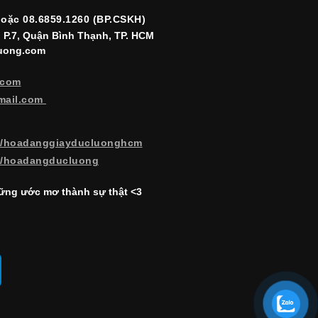
hoặc 08.6859.1260 (BP.CSKH)
, P.7, Quận Bình Thạnh, TP. HCM
luong.com
.com
mail.com
m/hoadanggiayducluonghcm
m/hoadangducluong
ng ước mơ thành sự thật <3