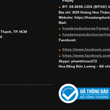
Phạm)
ĐT: 08.6859.1206 (BP.KD) 
Địa chỉ: 8/29 Hoàng Hoa Thám
Website: https://hoadangduc
Mail:
hoadangducluong@gmail
h Thạnh, TP. HCM
hoadanggiayducluong@g
10
Facebook:
https://www.facebook.co
https://www.facebook.co
Skype: phamthivan272
Hoa Đăng Đức Lương – Để nhữ