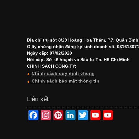
Địa chỉ trụ sở: 8/29 Hoàng Hoa Thám, P.7, Quận Bìn
Giấy chứng nhận đăng ký kinh doanh số: 03161307
Ngày cấp: 07/02/2020
Nới cấp: Sở kế hoạch và đầu tư Tp. Hồ Chí Minh
CHÍNH SÁCH CÔNG TY:
Chính sách quy định chung
Chính sách bảo mật thông tin
Liên kết
F
In
Pi
Li
T
Y
Y
a
st
nt
n
wi
o
o
c
a
er
k
tt
u
u