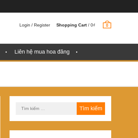
Login / Register
Shopping Cart
/
0
₫
0
Liên hệ mua hoa đăng
Tìm
kiếm
cho: