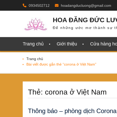
Skip
0934502712
hoadangducluong@gmail.com
to
content
HOA ĐĂNG ĐỨC L
Để những ước mơ thành sự t
Trang chủ
Giới thiệu
Cửa hàng h
Trang chủ
Bài viết được gắn thẻ “corona ở Việt Nam”
Thẻ:
corona ở Việt Nam
Thông báo – phòng dịch Corona 