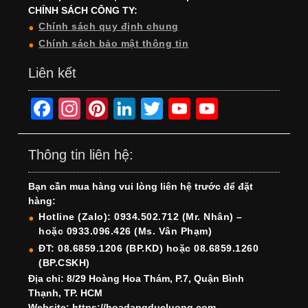
CHÍNH SÁCH CÔNG TY:
Chính sách quy định chung
Chính sách bảo mật thông tin
Liên kết
F
In
Pi
Li
T
Y
Y
a
st
nt
n
wi
o
o
c
a
er
k
tt
u
u
Thông tin liên hệ:
e
gr
e
e
er
T
T
Bạn cần mua hàng vui lòng liên hệ trước để đặt
b
a
st
dI
u
u
hàng:
o
m
n
b
b
Hotline (Zalo): 0934.502.712 (Mr. Nhân) –
hoặc 0933.096.426 (Ms. Vân Phạm)
o
e
e
ĐT: 08.6859.1206 (BP.KD) hoặc 08.6859.1260
k
C
(BP.CSKH)
h
Địa chỉ: 8/29 Hoàng Hoa Thám, P.7, Quận Bình
Thạnh, TP. HCM
a
Website: https://hoadangducluong.com