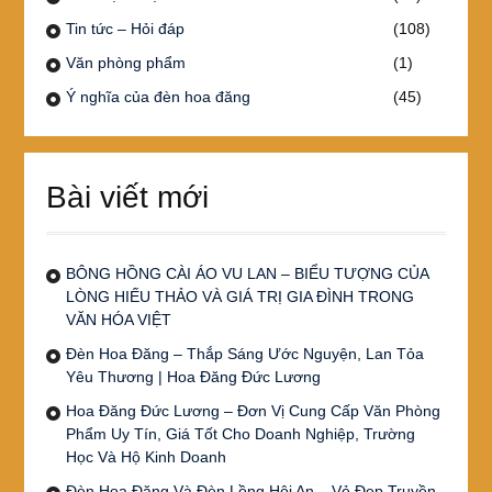
Tin tức – Hỏi đáp
(108)
Văn phòng phẩm
(1)
Ý nghĩa của đèn hoa đăng
(45)
Bài viết mới
BÔNG HỒNG CÀI ÁO VU LAN – BIỂU TƯỢNG CỦA
LÒNG HIẾU THẢO VÀ GIÁ TRỊ GIA ĐÌNH TRONG
VĂN HÓA VIỆT
Đèn Hoa Đăng – Thắp Sáng Ước Nguyện, Lan Tỏa
Yêu Thương | Hoa Đăng Đức Lương
Hoa Đăng Đức Lương – Đơn Vị Cung Cấp Văn Phòng
Phẩm Uy Tín, Giá Tốt Cho Doanh Nghiệp, Trường
Học Và Hộ Kinh Doanh
Đèn Hoa Đăng Và Đèn Lồng Hội An – Vẻ Đẹp Truyền