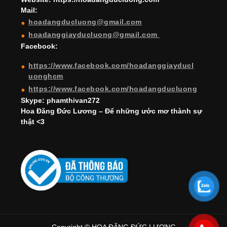
Mail:
n
hoadangducluong@gmail.com
n
hoadanggiayducluong@gmail.com
el
Facebook:
https://www.facebook.com/hoadanggiayducl
uonghcm
https://www.facebook.com/hoadangducluong
Skype: phamthivan272
Hoa Đăng Đức Lương – Để những ước mơ thành sự
thật <3
Copyright © HOA ĐĂNG ĐỨC LƯƠNG