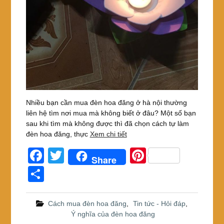
Nhiều bạn cần mua đèn hoa đăng ở hà nội thường
liên hệ tìm nơi mua mà không biết ở đâu? Một số bạn
sau khi tìm mà không được thì đã chọn cách tự làm
đèn hoa đăng, thực
Xem chi tiết
F
T
Pi
Share
a
wi
nt
S
c
tt
er
h
e
er
e
ar
Cách mua đèn hoa đăng
,
Tin tức - Hỏi đáp
,
Ý nghĩa của đèn hoa đăng
b
st
e