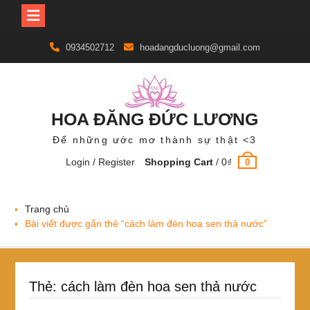
Skip
0934502712
hoadangducluong@gmail.com
to
content
HOA ĐĂNG ĐỨC LƯƠNG
Để những ước mơ thành sự thật <3
Login / Register
Shopping Cart
/
0
₫
0
Trang chủ
Bài viết được gắn thẻ “cách làm đèn hoa sen thả nước”
Thẻ:
cách làm đèn hoa sen thả nước