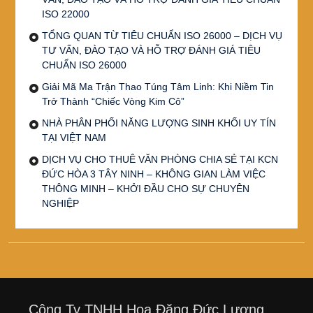
ISO 22000
TỔNG QUAN TỪ TIÊU CHUẨN ISO 26000 – DỊCH VỤ
TƯ VẤN, ĐÀO TẠO VÀ HỖ TRỢ ĐÁNH GIÁ TIÊU
CHUẨN ISO 26000
Giải Mã Ma Trận Thao Túng Tâm Linh: Khi Niềm Tin
Trở Thành “Chiếc Vòng Kim Cô”
NHÀ PHÂN PHỐI NĂNG LƯỢNG SINH KHỐI UY TÍN
TẠI VIỆT NAM
DỊCH VỤ CHO THUÊ VĂN PHÒNG CHIA SẺ TẠI KCN
ĐỨC HÒA 3 TÂY NINH – KHÔNG GIAN LÀM VIỆC
THÔNG MINH – KHỞI ĐẦU CHO SỰ CHUYÊN
NGHIỆP
Công Ty TNHH Hoa Đăng Đức Lương