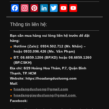
F
In
Pi
Li
T
Y
Y
a
st
nt
n
wi
o
o
c
a
er
k
tt
u
u
Thông tin liên hệ:
e
gr
e
e
er
T
T
Bạn cần mua hàng vui lòng liên hệ trước để đặt
b
a
st
dI
u
u
hàng:
o
m
n
b
b
Hotline (Zalo): 0934.502.712 (Mr. Nhân) –
hoặc 0933.096.426 (Ms. Vân Phạm)
o
e
e
ĐT: 08.6859.1206 (BP.KD) hoặc 08.6859.1260
k
C
(BP.CSKH)
h
Địa chỉ: 8/29 Hoàng Hoa Thám, P.7, Quận Bình
Thạnh, TP. HCM
a
Website: https://hoadangducluong.com
Mail:
n
hoadangducluong@gmail.com
n
hoadanggiayducluong@gmail.com
el
Facebook: