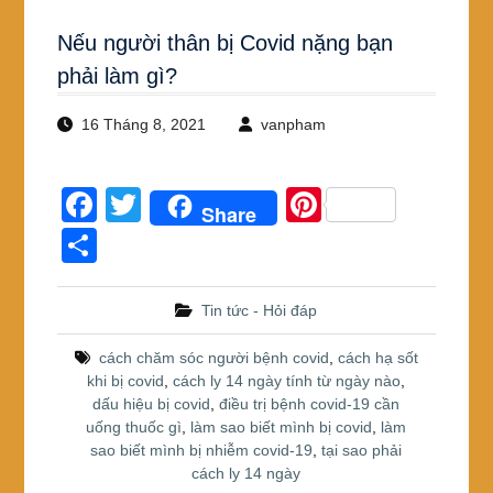
Nếu người thân bị Covid nặng bạn
phải làm gì?
16 Tháng 8, 2021
vanpham
F
T
Pi
Share
a
wi
nt
S
c
tt
er
h
e
er
e
ar
Tin tức - Hỏi đáp
b
st
e
cách chăm sóc người bệnh covid
,
cách hạ sốt
o
khi bị covid
,
cách ly 14 ngày tính từ ngày nào
,
dấu hiệu bị covid
,
điều trị bệnh covid-19 cần
o
uống thuốc gì
,
làm sao biết mình bị covid
,
làm
k
sao biết mình bị nhiễm covid-19
,
tại sao phải
cách ly 14 ngày