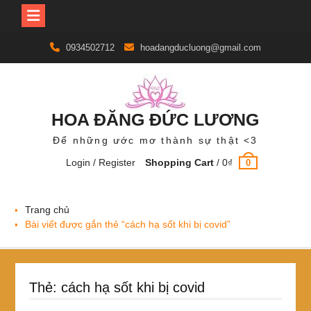
Skip
0934502712
hoadangducluong@gmail.com
to
content
HOA ĐĂNG ĐỨC LƯƠNG
Để những ước mơ thành sự thật <3
Login / Register
Shopping Cart
/
0
₫
0
Trang chủ
Bài viết được gắn thẻ “cách hạ sốt khi bị covid”
Thẻ:
cách hạ sốt khi bị covid