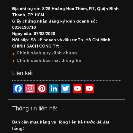
Địa chỉ trụ sở: 8/29 Hoàng Hoa Thám, P.7, Quận Bình
Thạnh, TP. HCM
Giấy chứng nhận đăng ký kinh doanh số:
0316130710
Ngày cấp: 07/02/2020
Nới cấp: Sở kế hoạch và đầu tư Tp. Hồ Chí Minh
CHÍNH SÁCH CÔNG TY:
Chính sách quy định chung
Chính sách bảo mật thông tin
Liên kết
F
In
Pi
Li
T
Y
Y
a
st
nt
n
wi
o
o
c
a
er
k
tt
u
u
Thông tin liên hệ:
e
gr
e
e
er
T
T
Bạn cần mua hàng vui lòng liên hệ trước để đặt
b
a
st
dI
u
u
hàng: