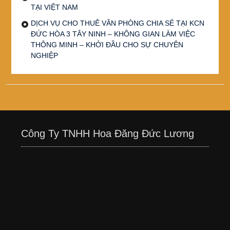
TẠI VIỆT NAM
DỊCH VỤ CHO THUÊ VĂN PHÒNG CHIA SẺ TẠI KCN
ĐỨC HÒA 3 TÂY NINH – KHÔNG GIAN LÀM VIỆC
THÔNG MINH – KHỞI ĐẦU CHO SỰ CHUYÊN
NGHIỆP
Công Ty TNHH Hoa Đăng Đức Lương