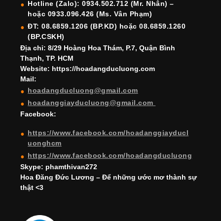
o
m
n
b
b
Hotline (Zalo): 0934.502.712 (Mr. Nhân) –
hoặc 0933.096.426 (Ms. Vân Phạm)
o
e
e
ĐT: 08.6859.1206 (BP.KD) hoặc 08.6859.1260
k
C
(BP.CSKH)
h
Địa chỉ: 8/29 Hoàng Hoa Thám, P.7, Quận Bình
Thạnh, TP. HCM
a
Website: https://hoadangducluong.com
Mail:
n
hoadangducluong@gmail.com
n
hoadanggiayducluong@gmail.com
el
Facebook:
https://www.facebook.com/hoadanggiayducl
uonghcm
https://www.facebook.com/hoadangducluong
Skype: phamthivan272
Hoa Đăng Đức Lương – Để những ước mơ thành sự
thật <3