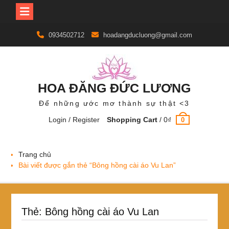
Skip
0934502712
hoadangducluong@gmail.com
to
content
HOA ĐĂNG ĐỨC LƯƠNG
Để những ước mơ thành sự thật <3
Login / Register
Shopping Cart
/
0
₫
0
Trang chủ
Bài viết được gắn thẻ “Bông hồng cài áo Vu Lan”
Thẻ:
Bông hồng cài áo Vu Lan