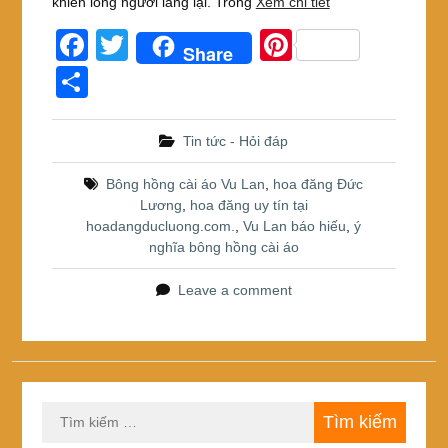
khiến lòng người lắng lại. Trong
Xem chi tiết
F
T
Pi
Share
a
wi
nt
S
c
tt
er
h
e
er
e
ar
Tin tức - Hỏi đáp
b
st
e
Bông hồng cài áo Vu Lan
,
hoa đăng Đức
o
Lương
,
hoa đăng uy tín tại
hoadangducluong.com.
,
Vu Lan báo hiếu
,
ý
o
nghĩa bông hồng cài áo
k
Leave a comment
Tìm
kiếm