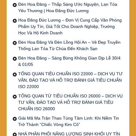
Đèn Hoa Đăng – Thắp Sáng Ước Nguyện, Lan Tỏa
Yêu Thương | Hoa Đăng Đức Lương
Hoa Đăng Đức Lương – Đơn Vị Cung Cấp Văn Phòng
Phẩm Uy Tín, Giá Tốt Cho Doanh Nghiệp, Trường
Học Và Hộ Kinh Doanh
Đèn Hoa Đăng Và Đèn Lồng Hội An – Vẻ Đẹp Truyền
Thống Lan Tỏa Từ Chùa Đến Khách Sạn
Đèn Hoa Đăng – Sáng Bừng Không Gian Dịp Lễ 30/4
& 01/05
TỔNG QUAN TIÊU CHUẨN ISO 22000 – DỊCH VỤ TƯ
VẤN, ĐÀO TẠO VÀ HỖ TRỢ ĐÁNH GIÁ TIÊU CHUẨN
ISO 22000
TỔNG QUAN TỪ TIÊU CHUẨN ISO 26000 – DỊCH VỤ
TƯ VẤN, ĐÀO TẠO VÀ HỖ TRỢ ĐÁNH GIÁ TIÊU
CHUẨN ISO 26000
Giải Mã Ma Trận Thao Túng Tâm Linh: Khi Niềm Tin
Trở Thành “Chiếc Vòng Kim Cô”
NHÀ PHÂN PHỐI NĂNG LƯỢNG SINH KHỐI UY TÍN