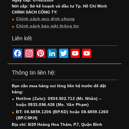
Nới cấp: Sở kế hoạch và đầu tư Tp. Hồ Chí Minh
CHÍNH SÁCH CÔNG TY:
Chính sách quy định chung
Chính sách bảo mật thông tin
Liên kết
F
In
Pi
Li
T
Y
Y
a
st
nt
n
wi
o
o
c
a
er
k
tt
u
u
Thông tin liên hệ:
e
gr
e
e
er
T
T
Bạn cần mua hàng vui lòng liên hệ trước để đặt
b
a
st
dI
u
u
hàng:
o
m
n
b
b
Hotline (Zalo): 0934.502.712 (Mr. Nhân) –
hoặc 0933.096.426 (Ms. Vân Phạm)
o
e
e
ĐT: 08.6859.1206 (BP.KD) hoặc 08.6859.1260
k
C
(BP.CSKH)
h
Địa chỉ: 8/29 Hoàng Hoa Thám, P.7, Quận Bình