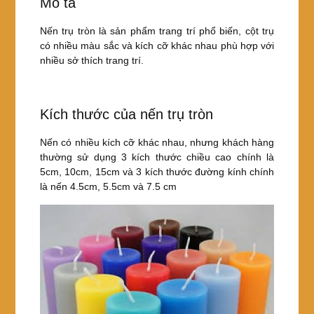
28k/cây
Mô tả
b
st
4.5x10cm
o
-
Nến trụ tròn là sản phẩm trang trí phổ biến, cột trụ
pillar
có nhiều màu sắc và kích cỡ khác nhau phù hợp với
o
candle
nhiều sở thích trang trí.
k
số
lượng
Kích thước của nến trụ tròn
Nến có nhiều kích cỡ khác nhau, nhưng khách hàng
thường sử dụng 3 kích thước chiều cao chính là
5cm, 10cm, 15cm và 3 kích thước đường kính chính
là nến 4.5cm, 5.5cm và 7.5 cm