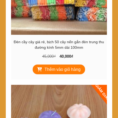
Đèn cầy cây giá rẻ, bịch 50 cây nến gắn đèn trung thu
đường kính 5mm dài 100mm
Giá
Giá
45,000
₫
40,000
₫
gốc
hiện
là:
tại
Thêm vào giỏ hàng
45,000₫.
là:
40,000₫.
GIẢM GIÁ!