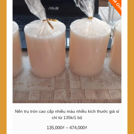
GIẢM GIÁ!
Nến trụ tròn cao cấp nhiều màu nhiều kích thước giá sỉ
chỉ từ 135k/1 bộ
Khoảng
135,000
₫
–
474,000
₫
giá: