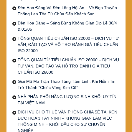
Đèn Hoa Đăng Và Đèn Lồng Hội An – Vẻ Đẹp Truyền
Thống Lan Tỏa Từ Chùa Đến Khách Sạn
Đèn Hoa Đăng – Sáng Bừng Không Gian Dịp Lễ 30/4
& 01/05
TỔNG QUAN TIÊU CHUẨN ISO 22000 – DỊCH VỤ TƯ
VẤN, ĐÀO TẠO VÀ HỖ TRỢ ĐÁNH GIÁ TIÊU CHUẨN
ISO 22000
TỔNG QUAN TỪ TIÊU CHUẨN ISO 26000 – DỊCH VỤ
TƯ VẤN, ĐÀO TẠO VÀ HỖ TRỢ ĐÁNH GIÁ TIÊU
CHUẨN ISO 26000
Giải Mã Ma Trận Thao Túng Tâm Linh: Khi Niềm Tin
Trở Thành “Chiếc Vòng Kim Cô”
NHÀ PHÂN PHỐI NĂNG LƯỢNG SINH KHỐI UY TÍN
TẠI VIỆT NAM
DỊCH VỤ CHO THUÊ VĂN PHÒNG CHIA SẺ TẠI KCN
ĐỨC HÒA 3 TÂY NINH – KHÔNG GIAN LÀM VIỆC
THÔNG MINH – KHỞI ĐẦU CHO SỰ CHUYÊN
NGHIỆP