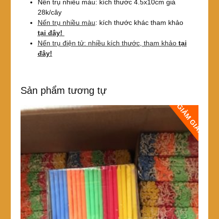
Nến trụ nhiều màu: kích thước 4.5x10cm giá
28k/cây
Nến trụ nhiều màu
: kích thước khác tham khảo
tại đây!
Nến trụ điện tử: nhiều kích thước, tham khảo
tại
đây!
Sản phẩm tương tự
GIẢM GIÁ!