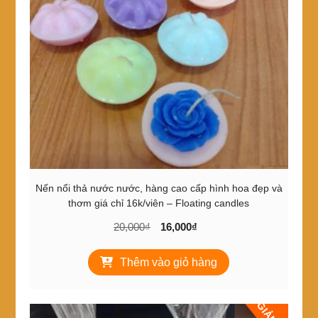
Nến nổi thả nước nước, hàng cao cấp hình hoa đẹp và
thơm giá chỉ 16k/viên – Floating candles
Giá
Giá
20,000
₫
16,000
₫
gốc
hiện
là:
tại
Thêm vào giỏ hàng
20,000₫.
là:
16,000₫.