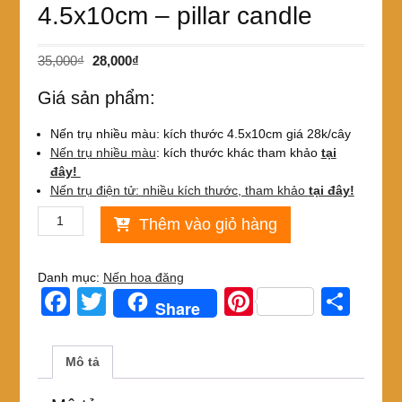
4.5x10cm – pillar candle
Giá
Giá
35,000
₫
28,000
₫
gốc
hiện
Giá sản phẩm:
là:
tại
35,000₫.
là:
Nến trụ nhiều màu: kích thước 4.5x10cm giá 28k/cây
28,000₫.
Nến trụ nhiều màu
: kích thước khác tham khảo
tại
đây!
Nến trụ điện tử: nhiều kích thước, tham khảo
tại đây!
Nến
Thêm vào giỏ hàng
trụ
tròn
thơm
Danh mục:
Nến hoa đăng
cao
F
T
Pi
S
Share
cấp
a
wi
nt
h
nhiều
màu
c
tt
er
ar
Mô tả
giá
e
er
e
e
chỉ