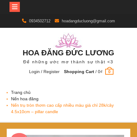
Skip
0934502712
hoadangducluong@gmail.com
to
content
HOA ĐĂNG ĐỨC LƯƠNG
Để những ước mơ thành sự thật <3
Login / Register
Shopping Cart
/
0
₫
0
Trang chủ
Nến hoa đăng
Nến trụ tròn thơm cao cấp nhiều màu giá chỉ 28k/cây
4.5x10cm – pillar candle