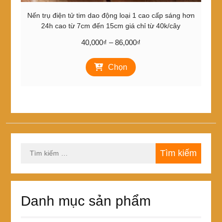
Nến trụ điện tử tim dao động loại 1 cao cấp sáng hơn
24h cao từ 7cm đến 15cm giá chỉ từ 40k/cây
Khoảng
40,000
₫
–
86,000
₫
giá:
Sản
từ
Chọn
phẩm
40,000₫
này
đến
có
86,000₫
nhiều
biến
thể.
Các
tùy
Tìm
chọn
kiếm
có
cho:
thể
được
chọn
Danh mục sản phẩm
trên
trang