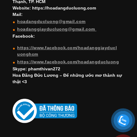
Thạnh, TP. HCM
a
Website: https://hoadangducluong.com
Mail:
n
hoadangducluong@gmail.com
n
hoadanggiayducluong@gmail.com
el
Facebook:
https://www.facebook.com/hoadanggiayducl
uonghcm
https://www.facebook.com/hoadangducluong
Skype: phamthivan272
Hoa Đăng Đức Lương – Để những ước mơ thành sự
thật <3