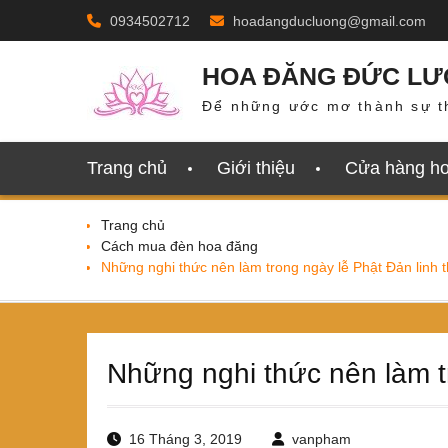
Skip
0934502712
hoadangducluong@gmail.com
to
content
HOA ĐĂNG ĐỨC L
Để những ước mơ thành sự t
Trang chủ
Giới thiệu
Cửa hàng h
Trang chủ
Cách mua đèn hoa đăng
Những nghi thức nên làm trong ngày lễ Phật Đản linh 
Những nghi thức nên làm t
16 Tháng 3, 2019
vanpham