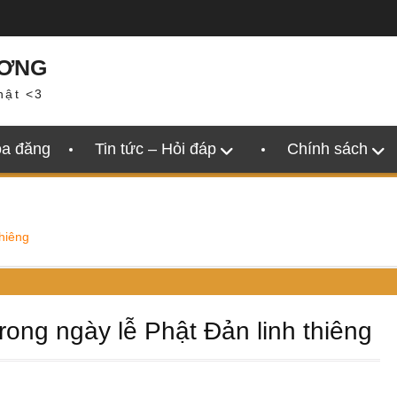
ƯƠNG
hật <3
oa đăng
Tin tức – Hỏi đáp
Chính sách
thiêng
rong ngày lễ Phật Đản linh thiêng