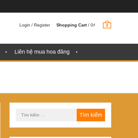
Login / Register
Shopping Cart
/
0
₫
0
Liên hệ mua hoa đăng
Tìm
kiếm
cho: