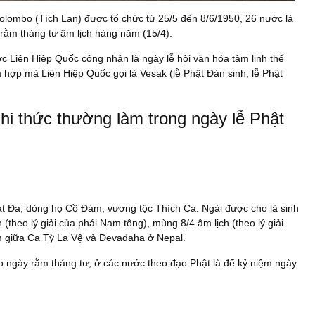
i Colombo (Tích Lan) được tổ chức từ 25/5 đến 8/6/1950, 26 nước là
 rằm tháng tư âm lịch hàng năm (15/4).
c Liên Hiệp Quốc công nhận là ngày lễ hội văn hóa tâm linh thế
m hợp mà Liên Hiệp Quốc gọi là Vesak (lễ Phật Đản sinh, lễ Phật
hi thức thường làm trong ngày lễ Phật
ạt Đa, dòng họ Cồ Đàm, vương tộc Thích Ca. Ngài được cho là sinh
(theo lý giải của phái Nam tông), mùng 8/4 âm lịch (theo lý giải
ằm giữa Ca Tỳ La Vệ và Devadaha ở Nepal.
o ngày rằm tháng tư, ở các nước theo đạo Phật là để kỷ niệm ngày