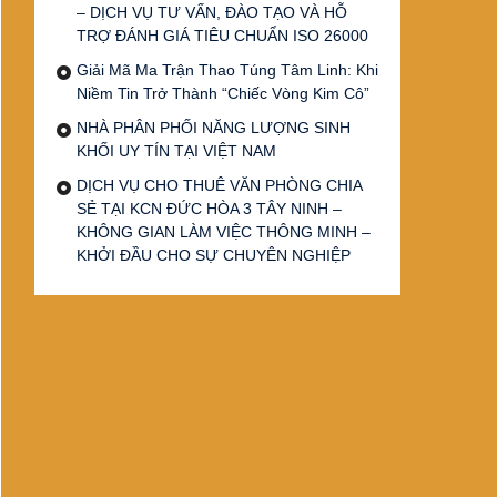
– DỊCH VỤ TƯ VẤN, ĐÀO TẠO VÀ HỖ
TRỢ ĐÁNH GIÁ TIÊU CHUẨN ISO 26000
Giải Mã Ma Trận Thao Túng Tâm Linh: Khi
Niềm Tin Trở Thành “Chiếc Vòng Kim Cô”
NHÀ PHÂN PHỐI NĂNG LƯỢNG SINH
KHỐI UY TÍN TẠI VIỆT NAM
DỊCH VỤ CHO THUÊ VĂN PHÒNG CHIA
SẺ TẠI KCN ĐỨC HÒA 3 TÂY NINH –
KHÔNG GIAN LÀM VIỆC THÔNG MINH –
KHỞI ĐẦU CHO SỰ CHUYÊN NGHIỆP