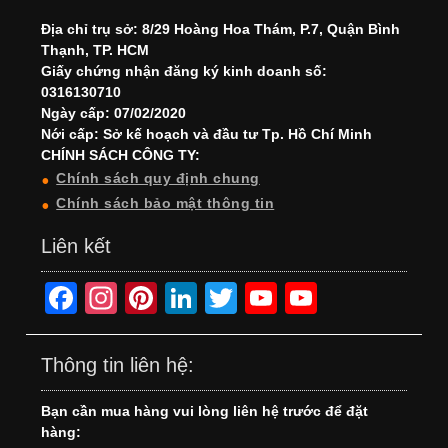
Địa chỉ trụ sở: 8/29 Hoàng Hoa Thám, P.7, Quận Bình
Thạnh, TP. HCM
Giấy chứng nhận đăng ký kinh doanh số:
0316130710
Ngày cấp: 07/02/2020
Nới cấp: Sở kế hoạch và đầu tư Tp. Hồ Chí Minh
CHÍNH SÁCH CÔNG TY:
Chính sách quy định chung
Chính sách bảo mật thông tin
Liên kết
F
In
Pi
Li
T
Y
Y
a
st
nt
n
wi
o
o
c
a
er
k
tt
u
u
Thông tin liên hệ:
e
gr
e
e
er
T
T
Bạn cần mua hàng vui lòng liên hệ trước để đặt
b
a
st
dI
u
u
hàng: