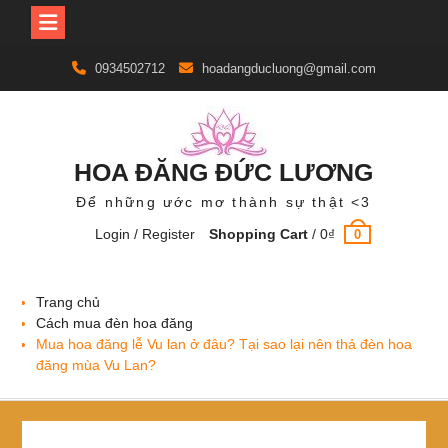
Skip
0934502712
hoadangducluong@gmail.com
to
content
HOA ĐĂNG ĐỨC LƯƠNG
Để những ước mơ thành sự thật <3
Login / Register
Shopping Cart
/
0
₫
0
Trang chủ
Cách mua đèn hoa đăng
Mua hoa đăng lễ Vu lan ở đâu? Tại sao lại nên thả đèn hoa
đăng mùa Vu Lan?