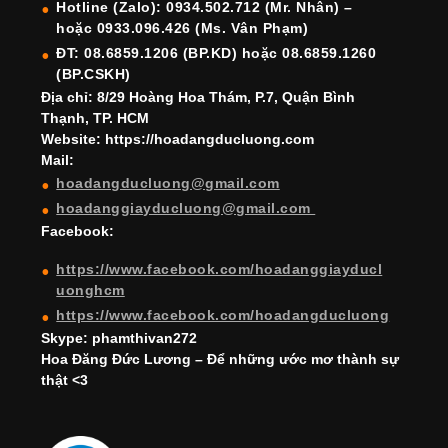
o
m
n
b
b
Hotline (Zalo): 0934.502.712 (Mr. Nhân) –
hoặc 0933.096.426 (Ms. Vân Phạm)
o
e
e
ĐT: 08.6859.1206 (BP.KD) hoặc 08.6859.1260
k
C
(BP.CSKH)
h
Địa chỉ: 8/29 Hoàng Hoa Thám, P.7, Quận Bình
Thạnh, TP. HCM
a
Website: https://hoadangducluong.com
Mail:
n
hoadangducluong@gmail.com
n
hoadanggiayducluong@gmail.com
el
Facebook:
https://www.facebook.com/hoadanggiayducl
uonghcm
https://www.facebook.com/hoadangducluong
Skype: phamthivan272
Hoa Đăng Đức Lương – Để những ước mơ thành sự
thật <3