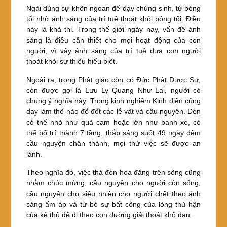
Ngài dùng sự khôn ngoan để dạy chúng sinh, từ bóng
tối nhờ ánh sáng của trí tuệ thoát khỏi bóng tối. Điều
này là khả thi. Trong thế giới ngày nay, vấn đề ánh
sáng là điều cần thiết cho mọi hoạt động của con
người, vì vậy ánh sáng của trí tuệ đưa con người
thoát khỏi sự thiếu hiểu biết.
Ngoài ra, trong Phật giáo còn có Đức Phật Dược Sư,
còn được gọi là Lưu Ly Quang Như Lai, người có
chung ý nghĩa này. Trong kinh nghiệm Kinh điển cũng
dạy làm thế nào để đốt các lễ vật và cầu nguyện. Đèn
có thể nhỏ như quả cam hoặc lớn như bánh xe, có
thể bố trí thành 7 tầng, thắp sáng suốt 49 ngày đêm
cầu nguyện chân thành, mọi thứ việc sẽ được an
lành.
Theo nghĩa đó, việc thả đèn hoa đăng trên sông cũng
nhằm chúc mừng, cầu nguyện cho người còn sống,
cầu nguyện cho siêu nhiên cho người chết theo ánh
sáng ấm áp và từ bỏ sự bất công của lòng thù hận
của kẻ thù để đi theo con đường giải thoát khổ đau.