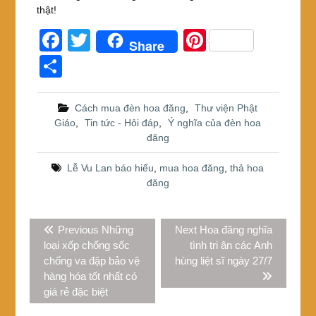
thật!
F
T
Pi
Share
a
wi
nt
S
c
tt
er
h
e
er
e
ar
Cách mua đèn hoa đăng
,
Thư viện Phật
Giáo
,
Tin tức - Hỏi đáp
,
Ý nghĩa của đèn hoa
b
st
e
đăng
o
Lễ Vu Lan báo hiếu
,
mua hoa đăng
,
thả hoa
o
đăng
k
Điều
Previous
Next
Previous
Những
Next
Hoa đăng nghĩa
hướng
post:
post:
loại xốp chống sốc
tình tri ân các Anh
bài
chống va đập bảo vệ
hùng liệt sĩ ngày 27/7
viết
hàng hóa tốt nhất có
giá rẻ đặc biệt