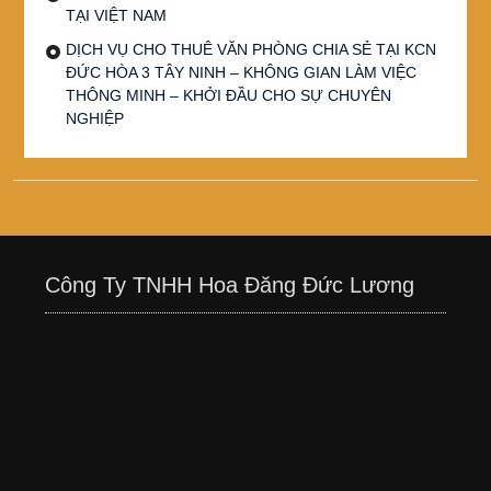
TẠI VIỆT NAM
DỊCH VỤ CHO THUÊ VĂN PHÒNG CHIA SẺ TẠI KCN
ĐỨC HÒA 3 TÂY NINH – KHÔNG GIAN LÀM VIỆC
THÔNG MINH – KHỞI ĐẦU CHO SỰ CHUYÊN
NGHIỆP
Công Ty TNHH Hoa Đăng Đức Lương