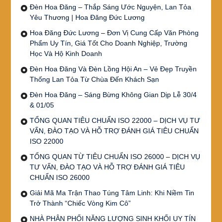
Đèn Hoa Đăng – Thắp Sáng Ước Nguyện, Lan Tỏa
Yêu Thương | Hoa Đăng Đức Lương
Hoa Đăng Đức Lương – Đơn Vị Cung Cấp Văn Phòng
Phẩm Uy Tín, Giá Tốt Cho Doanh Nghiệp, Trường
Học Và Hộ Kinh Doanh
Đèn Hoa Đăng Và Đèn Lồng Hội An – Vẻ Đẹp Truyền
Thống Lan Tỏa Từ Chùa Đến Khách Sạn
Đèn Hoa Đăng – Sáng Bừng Không Gian Dịp Lễ 30/4
& 01/05
TỔNG QUAN TIÊU CHUẨN ISO 22000 – DỊCH VỤ TƯ
VẤN, ĐÀO TẠO VÀ HỖ TRỢ ĐÁNH GIÁ TIÊU CHUẨN
ISO 22000
TỔNG QUAN TỪ TIÊU CHUẨN ISO 26000 – DỊCH VỤ
TƯ VẤN, ĐÀO TẠO VÀ HỖ TRỢ ĐÁNH GIÁ TIÊU
CHUẨN ISO 26000
Giải Mã Ma Trận Thao Túng Tâm Linh: Khi Niềm Tin
Trở Thành “Chiếc Vòng Kim Cô”
NHÀ PHÂN PHỐI NĂNG LƯỢNG SINH KHỐI UY TÍN