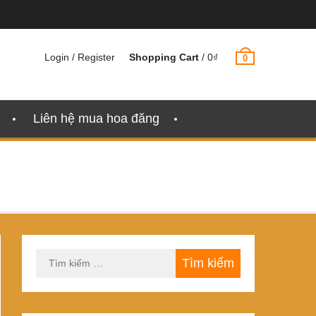
Login / Register
Shopping Cart
/
0
₫
0
Liên hệ mua hoa đăng
Tìm
kiếm
cho: