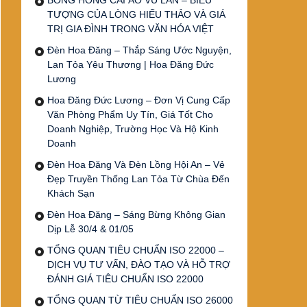
BÔNG HỒNG CÀI ÁO VU LAN – BIỂU
TƯỢNG CỦA LÒNG HIẾU THẢO VÀ GIÁ
TRỊ GIA ĐÌNH TRONG VĂN HÓA VIỆT
Đèn Hoa Đăng – Thắp Sáng Ước Nguyện,
Lan Tỏa Yêu Thương | Hoa Đăng Đức
Lương
Hoa Đăng Đức Lương – Đơn Vị Cung Cấp
Văn Phòng Phẩm Uy Tín, Giá Tốt Cho
Doanh Nghiệp, Trường Học Và Hộ Kinh
Doanh
Đèn Hoa Đăng Và Đèn Lồng Hội An – Vẻ
Đẹp Truyền Thống Lan Tỏa Từ Chùa Đến
Khách Sạn
Đèn Hoa Đăng – Sáng Bừng Không Gian
Dịp Lễ 30/4 & 01/05
TỔNG QUAN TIÊU CHUẨN ISO 22000 –
DỊCH VỤ TƯ VẤN, ĐÀO TẠO VÀ HỖ TRỢ
ĐÁNH GIÁ TIÊU CHUẨN ISO 22000
TỔNG QUAN TỪ TIÊU CHUẨN ISO 26000