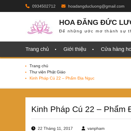
Skip
0934502712
hoadangducluong@gmail.com
to
content
HOA ĐĂNG ĐỨC L
Để những ước mơ thành sự t
Trang chủ
Giới thiệu
Cửa hàng h
Trang chủ
Thư viện Phật Giáo
Kinh Pháp Cú 22 – Phẩm Địa Ngục
Kinh Pháp Cú 22 – Phẩm 
22 Tháng 11, 2017
vanpham