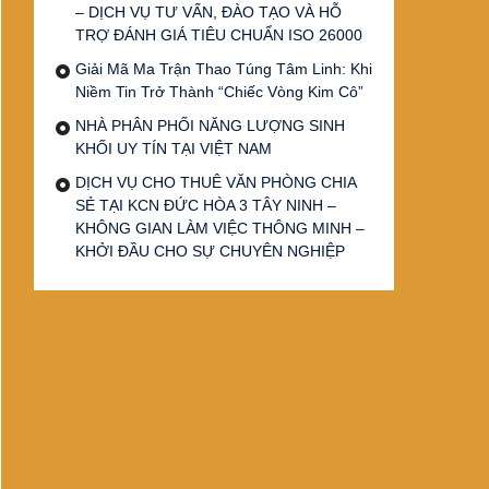
– DỊCH VỤ TƯ VẤN, ĐÀO TẠO VÀ HỖ
TRỢ ĐÁNH GIÁ TIÊU CHUẨN ISO 26000
Giải Mã Ma Trận Thao Túng Tâm Linh: Khi
Niềm Tin Trở Thành “Chiếc Vòng Kim Cô”
NHÀ PHÂN PHỐI NĂNG LƯỢNG SINH
KHỐI UY TÍN TẠI VIỆT NAM
DỊCH VỤ CHO THUÊ VĂN PHÒNG CHIA
SẺ TẠI KCN ĐỨC HÒA 3 TÂY NINH –
KHÔNG GIAN LÀM VIỆC THÔNG MINH –
KHỞI ĐẦU CHO SỰ CHUYÊN NGHIỆP