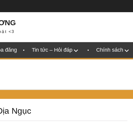
ƯƠNG
hật <3
oa đăng
Tin tức – Hỏi đáp
Chính sách
Địa Ngục