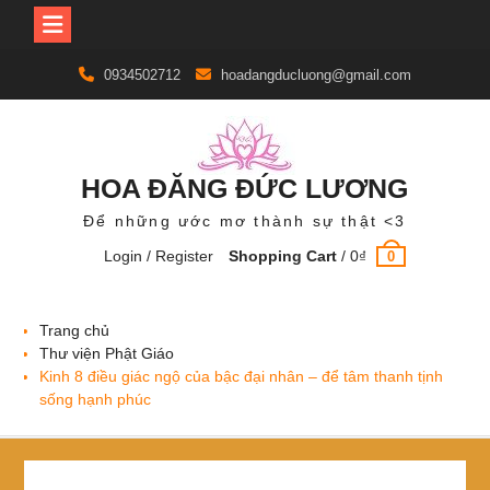
Skip
0934502712
hoadangducluong@gmail.com
to
content
HOA ĐĂNG ĐỨC LƯƠNG
Để những ước mơ thành sự thật <3
Login / Register
Shopping Cart
/
0
₫
0
Trang chủ
Thư viện Phật Giáo
Kinh 8 điều giác ngộ của bậc đại nhân – để tâm thanh tịnh
sống hạnh phúc