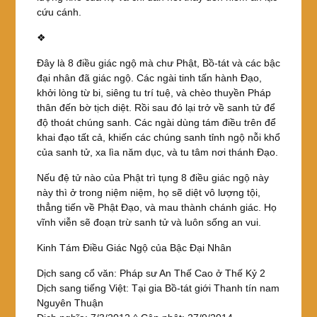
cứu cánh.
❖
Đây là 8 điều giác ngộ mà chư Phật, Bồ-tát và các bậc
đại nhân đã giác ngộ. Các ngài tinh tấn hành Đạo,
khởi lòng từ bi, siêng tu trí tuệ, và chèo thuyền Pháp
thân đến bờ tịch diệt. Rồi sau đó lại trở về sanh tử để
độ thoát chúng sanh. Các ngài dùng tám điều trên để
khai đạo tất cả, khiến các chúng sanh tỉnh ngộ nỗi khổ
của sanh tử, xa lìa năm dục, và tu tâm nơi thánh Đạo.
Nếu đệ tử nào của Phật trì tụng 8 điều giác ngộ này
này thì ở trong niệm niệm, họ sẽ diệt vô lượng tội,
thẳng tiến về Phật Đạo, và mau thành chánh giác. Họ
vĩnh viễn sẽ đoạn trừ sanh tử và luôn sống an vui.
Kinh Tám Điều Giác Ngộ của Bậc Đại Nhân
Dịch sang cổ văn: Pháp sư An Thế Cao ở Thế Kỷ 2
Dịch sang tiếng Việt: Tại gia Bồ-tát giới Thanh tín nam
Nguyên Thuận