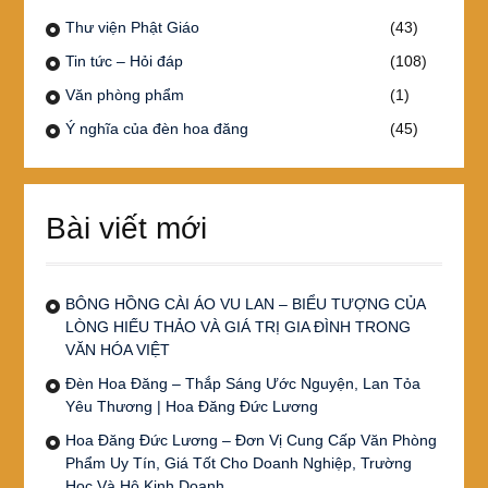
Thư viện Phật Giáo
(43)
Tin tức – Hỏi đáp
(108)
Văn phòng phẩm
(1)
Ý nghĩa của đèn hoa đăng
(45)
Bài viết mới
BÔNG HỒNG CÀI ÁO VU LAN – BIỂU TƯỢNG CỦA
LÒNG HIẾU THẢO VÀ GIÁ TRỊ GIA ĐÌNH TRONG
VĂN HÓA VIỆT
Đèn Hoa Đăng – Thắp Sáng Ước Nguyện, Lan Tỏa
Yêu Thương | Hoa Đăng Đức Lương
Hoa Đăng Đức Lương – Đơn Vị Cung Cấp Văn Phòng
Phẩm Uy Tín, Giá Tốt Cho Doanh Nghiệp, Trường
Học Và Hộ Kinh Doanh