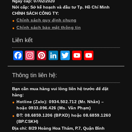
Ngày cấp: 07/02/2020
Nới cấp: Sở kế hoạch và đầu tư Tp. Hồ Chí Minh
CHÍNH SÁCH CÔNG TY:
Chính sách quy định chung
Chính sách bảo mật thông tin
Liên kết
F
In
Pi
Li
T
Y
Y
a
st
nt
n
wi
o
o
c
a
er
k
tt
u
u
Thông tin liên hệ:
e
gr
e
e
er
T
T
Bạn cần mua hàng vui lòng liên hệ trước để đặt
b
a
st
dI
u
u
hàng:
o
m
n
b
b
Hotline (Zalo): 0934.502.712 (Mr. Nhân) –
hoặc 0933.096.426 (Ms. Vân Phạm)
o
e
e
ĐT: 08.6859.1206 (BP.KD) hoặc 08.6859.1260
k
C
(BP.CSKH)
h
Địa chỉ: 8/29 Hoàng Hoa Thám, P.7, Quận Bình