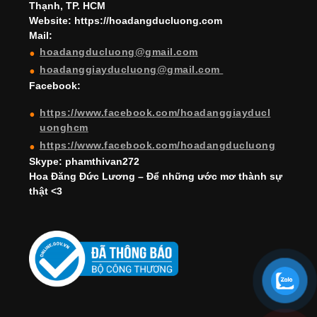
Thạnh, TP. HCM
a
Website: https://hoadangducluong.com
Mail:
n
hoadangducluong@gmail.com
n
hoadanggiayducluong@gmail.com
el
Facebook:
https://www.facebook.com/hoadanggiayducl
uonghcm
https://www.facebook.com/hoadangducluong
Skype: phamthivan272
Hoa Đăng Đức Lương – Để những ước mơ thành sự
thật <3