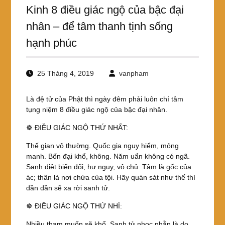
Kinh 8 điều giác ngộ của bậc đại
nhân – để tâm thanh tịnh sống
hạnh phúc
25 Tháng 4, 2019
vanpham
Là đệ tử của Phật thì ngày đêm phải luôn chí tâm
tụng niệm 8 điều giác ngộ của bậc đại nhân.
☸ ĐIỀU GIÁC NGỘ THỨ NHẤT:
Thế gian vô thường. Quốc gia nguy hiểm, mỏng
manh. Bốn đại khổ, không. Năm uẩn không có ngã.
Sanh diệt biến đổi, hư ngụy, vô chủ. Tâm là gốc của
ác; thân là nơi chứa của tội. Hãy quán sát như thế thì
dần dần sẽ xa rời sanh tử.
☸ ĐIỀU GIÁC NGỘ THỨ NHÌ:
Nhiều tham muốn sẽ khổ. Sanh tử nhọc nhằn là do