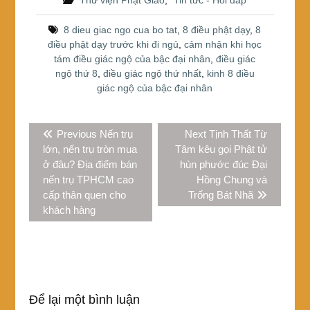
e
er
e
ar
Thư viện Phật Giáo
,
Tin tức - Hỏi đáp
b
st
e
8 dieu giac ngo cua bo tat
,
8 điều phật dạy
,
8
o
điều phật dạy trước khi đi ngủ
,
cảm nhận khi học
tám điều giác ngộ của bậc đại nhân
,
điều giác
o
ngộ thứ 8
,
điều giác ngộ thứ nhất
,
kinh 8 điều
k
giác ngộ của bậc đại nhân
Điều
Previous
Next
Previous
Nến trụ
Next
Tịnh Thất Từ
hướng
post:
post:
lớn, nến trụ tròn mua
Tâm kêu gọi Phật tử
bài
ở đâu? Địa điểm bán
hùn phước đúc Đại
viết
nến trụ TPHCM cao
Hồng Chung và
cấp thân quen cho
Trống Bát Nhã
khách hàng
Để lại một bình luận