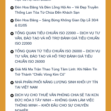
Đèn Hoa Đăng Và Đèn Lồng Hội An – Vẻ Đẹp Truyền
Thống Lan Tỏa Từ Chùa Đến Khách Sạn
Đèn Hoa Đăng – Sáng Bừng Không Gian Dịp Lễ 30/4
& 01/05
TỔNG QUAN TIÊU CHUẨN ISO 22000 – DỊCH VỤ TƯ
VẤN, ĐÀO TẠO VÀ HỖ TRỢ ĐÁNH GIÁ TIÊU CHUẨN
ISO 22000
TỔNG QUAN TỪ TIÊU CHUẨN ISO 26000 – DỊCH VỤ
TƯ VẤN, ĐÀO TẠO VÀ HỖ TRỢ ĐÁNH GIÁ TIÊU
CHUẨN ISO 26000
Giải Mã Ma Trận Thao Túng Tâm Linh: Khi Niềm Tin
Trở Thành “Chiếc Vòng Kim Cô”
NHÀ PHÂN PHỐI NĂNG LƯỢNG SINH KHỐI UY TÍN
TẠI VIỆT NAM
DỊCH VỤ CHO THUÊ VĂN PHÒNG CHIA SẺ TẠI KCN
ĐỨC HÒA 3 TÂY NINH – KHÔNG GIAN LÀM VIỆC
THÔNG MINH – KHỞI ĐẦU CHO SỰ CHUYÊN
NGHIỆP