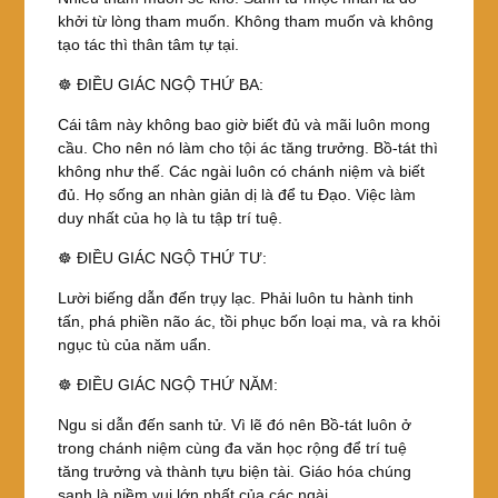
khởi từ lòng tham muốn. Không tham muốn và không
tạo tác thì thân tâm tự tại.
☸ ĐIỀU GIÁC NGỘ THỨ BA:
Cái tâm này không bao giờ biết đủ và mãi luôn mong
cầu. Cho nên nó làm cho tội ác tăng trưởng. Bồ-tát thì
không như thế. Các ngài luôn có chánh niệm và biết
đủ. Họ sống an nhàn giản dị là để tu Đạo. Việc làm
duy nhất của họ là tu tập trí tuệ.
☸ ĐIỀU GIÁC NGỘ THỨ TƯ:
Lười biếng dẫn đến trụy lạc. Phải luôn tu hành tinh
tấn, phá phiền não ác, tồi phục bốn loại ma, và ra khỏi
ngục tù của năm uẩn.
☸ ĐIỀU GIÁC NGỘ THỨ NĂM:
Ngu si dẫn đến sanh tử. Vì lẽ đó nên Bồ-tát luôn ở
trong chánh niệm cùng đa văn học rộng để trí tuệ
tăng trưởng và thành tựu biện tài. Giáo hóa chúng
sanh là niềm vui lớn nhất của các ngài.