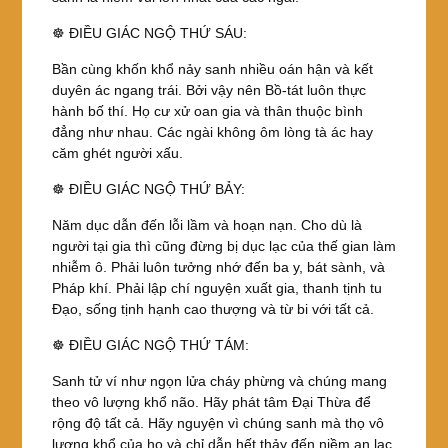
☸ ĐIỀU GIÁC NGỘ THỨ SÁU:
Bần cùng khốn khổ nảy sanh nhiều oán hận và kết
duyên ác ngang trái. Bởi vậy nên Bồ-tát luôn thực
hành bố thí. Họ cư xử oan gia và thân thuộc bình
đẳng như nhau. Các ngài không ôm lòng tà ác hay
căm ghét người xấu.
☸ ĐIỀU GIÁC NGỘ THỨ BẢY:
Năm dục dẫn đến lỗi lầm và hoạn nạn. Cho dù là
người tại gia thì cũng đừng bị dục lạc của thế gian làm
nhiễm ô. Phải luôn tưởng nhớ đến ba y, bát sành, và
Pháp khí. Phải lập chí nguyện xuất gia, thanh tịnh tu
Đạo, sống tịnh hạnh cao thượng và từ bi với tất cả.
☸ ĐIỀU GIÁC NGỘ THỨ TÁM:
Sanh tử ví như ngọn lửa cháy phừng và chúng mang
theo vô lượng khổ não. Hãy phát tâm Đại Thừa để
rộng độ tất cả. Hãy nguyện vì chúng sanh mà thọ vô
lượng khổ của họ và chỉ dẫn hết thảy đến niềm an lạc